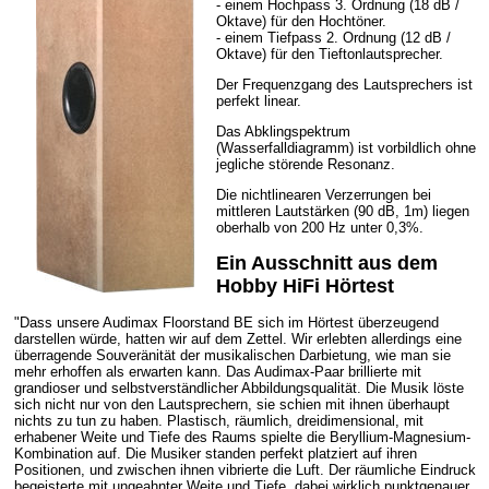
- einem Hochpass 3. Ordnung (18 dB /
Oktave) für den Hochtöner.
- einem Tiefpass 2. Ordnung (12 dB /
Oktave) für den Tieftonlautsprecher.
Der Frequenzgang des Lautsprechers ist
perfekt linear.
Das Abklingspektrum
(Wasserfalldiagramm) ist vorbildlich ohne
jegliche störende Resonanz.
Die nichtlinearen Verzerrungen bei
mittleren Lautstärken (90 dB, 1m) liegen
oberhalb von 200 Hz unter 0,3%.
Ein Ausschnitt aus dem
Hobby HiFi Hörtest
"Dass unsere Audimax Floorstand BE sich im Hörtest überzeugend
darstellen würde, hatten wir auf dem Zettel. Wir erlebten allerdings eine
überragende Souveränität der musikalischen Darbietung, wie man sie
mehr erhoffen als erwarten kann. Das Audimax-Paar brillierte mit
grandioser und selbstverständlicher Abbildungsqualität. Die Musik löste
sich nicht nur von den Lautsprechern, sie schien mit ihnen überhaupt
nichts zu tun zu haben. Plastisch, räumlich, dreidimensional, mit
erhabener Weite und Tiefe des Raums spielte die Beryllium-Magnesium-
Kombination auf. Die Musiker standen perfekt platziert auf ihren
Positionen, und zwischen ihnen vibrierte die Luft. Der räumliche Eindruck
begeisterte mit ungeahnter Weite und Tiefe, dabei wirklich punktgenauer