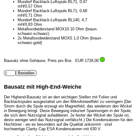
Mundorf Backlack-Luftspule BL71, 0,47
mH/0,57 Ohm
Mundorf Backlack-Luftspule BL71, 0,68
mH/0,71 Ohm
Mundorf Backlack-Luftspule BL140, 4,7
mH/0,83 Ohm
Metalloxidwiderstand MOX10 10 Ohm (braun-
schwarz-schwarz)
2x Metalloxidwiderstand MOX5 1,0 Ohm (braun-
schwarz-gold)
Bausatz ohne Gehäuse, Preis pro Box
EUR 1728,00
Bausatz mit High-End-Weiche
Der Highend-Bausatz ist an den wichtigen Stellen mit Folien und
Backlackspulen ausgestattet um den Mikrofonieeffekt zu verringern (Der
Strom durch die Spule erzeugt ein Magnetfeld, das wiederum den Wickel
in Bewegung bringt. Diese Bewegung induziert Spannungen in der Spule,
die sich dem Nutzsignal aufaddieren. Je fester der Wickel der Spule ist,
desto weniger wird das Nutzsignal verfälscht.) Die Kondensatoren für den
Hochtöner - wo es besonders auf die Qualität ankommt - sind
hochwertige Clarity Cap ESA Kondensatoren mit 630 V.