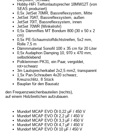
Hobby-HiFi Tieftonlautsprecher 18MW12T (von
SEAS produziert)
0,5x JetSet 70MR, Bassreflexsystem, Mitte
JetSet 70AT, Bassreflexsystem, außen
JetSet 70IT, Bassreflexsystem, innen
JetSet 70WR (Winkelrohr)
0,5x Dämmflies MT Bondum 800 (30 x 50 x 2
cm)
0,5x PE-Schaumstoffdichtstreifen, 5x2 mm,
Rolle 7,5 m
Dämmmaterial Sonofil 100 x 35 cm für 20 Liter
0,5x Audaphon Damping 10, 970 x 470 mm,
selbstklebend
Polklemmen PK31, ein Paar, vergoldet,
rot+schwarz
3m Lautsprecherkabel 2x2,5 mm2, transparent
1,5x Pan-Schrauben 4x20 schwarz,
Kreuzschlitz, 8 Stück
Bauplan für den Bausatz
den Frequenzweichenbauteilen (rechts),
auf einem Holzbrettchen aufzubauen.
Mundorf MCAP EVO Öl 0,22 μF / 450 V
Mundorf MCAP EVO Öl 2,2 μF / 450 V
Mundorf MCAP EVO Öl 3,3 μF / 450 V
Mundorf MCAP EVO Öl 4,7 μF / 450 V
Mundorf MCAP EVO Öl 10 μF / 450 V