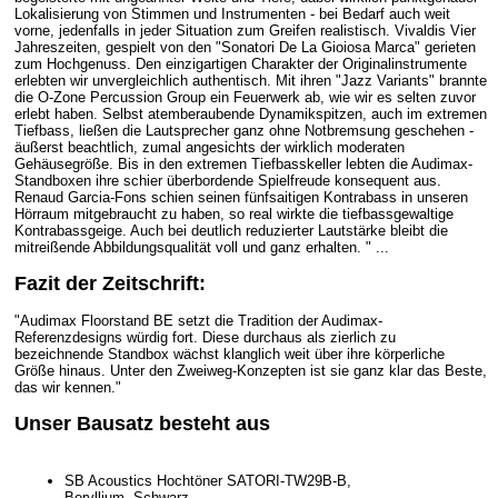
Lokalisierung von Stimmen und Instrumenten - bei Bedarf auch weit
vorne, jedenfalls in jeder Situation zum Greifen realistisch. Vivaldis Vier
Jahreszeiten, gespielt von den "Sonatori De La Gioiosa Marca" gerieten
zum Hochgenuss. Den einzigartigen Charakter der Originalinstrumente
erlebten wir unvergleichlich authentisch. Mit ihren "Jazz Variants" brannte
die O-Zone Percussion Group ein Feuerwerk ab, wie wir es selten zuvor
erlebt haben. Selbst atemberaubende Dynamikspitzen, auch im extremen
Tiefbass, ließen die Lautsprecher ganz ohne Notbremsung geschehen -
äußerst beachtlich, zumal angesichts der wirklich moderaten
Gehäusegröße. Bis in den extremen Tiefbasskeller lebten die Audimax-
Standboxen ihre schier überbordende Spielfreude konsequent aus.
Renaud Garcia-Fons schien seinen fünfsaitigen Kontrabass in unseren
Hörraum mitgebraucht zu haben, so real wirkte die tiefbassgewaltige
Kontrabassgeige. Auch bei deutlich reduzierter Lautstärke bleibt die
mitreißende Abbildungsqualität voll und ganz erhalten. " ...
Fazit der Zeitschrift:
"Audimax Floorstand BE setzt die Tradition der Audimax-
Referenzdesigns würdig fort. Diese durchaus als zierlich zu
bezeichnende Standbox wächst klanglich weit über ihre körperliche
Größe hinaus. Unter den Zweiweg-Konzepten ist sie ganz klar das Beste,
das wir kennen."
Unser Bausatz besteht aus
SB Acoustics Hochtöner SATORI-TW29B-B,
Beryllium, Schwarz