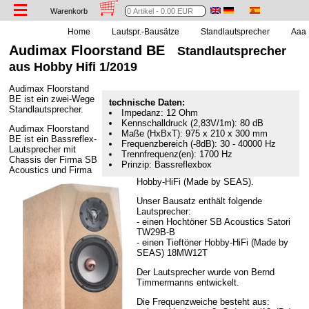
Warenkorb
Home
Lautspr.-Bausätze
Standlautsprecher
Aaa .
Audimax Floorstand BE
Standlautsprecher
aus Hobby Hifi 1/2019
Audimax Floorstand
BE ist ein zwei-Wege
technische Daten:
Standlautsprecher.
Impedanz: 12 Ohm
Kennschalldruck (2,83V/1m): 80 dB
Audimax Floorstand
Maße (HxBxT): 975 x 210 x 300 mm
BE ist ein Bassreflex-
Frequenzbereich (-8dB): 30 - 40000 Hz
Lautsprecher mit
Trennfrequenz(en): 1700 Hz
Chassis der Firma SB
Prinzip: Bassreflexbox
Acoustics und Firma
Hobby-HiFi (Made by SEAS).
Unser Bausatz enthält folgende
Lautsprecher:
- einen Hochtöner SB Acoustics Satori
TW29B-B
- einen Tieftöner Hobby-HiFi (Made by
SEAS) 18MW12T
Der Lautsprecher wurde von Bernd
Timmermanns entwickelt.
Die Frequenzweiche besteht aus: