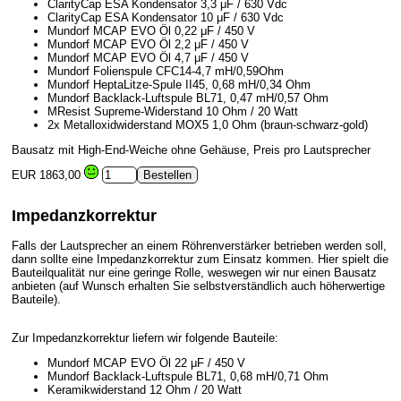
ClarityCap ESA Kondensator 3,3 μF / 630 Vdc
ClarityCap ESA Kondensator 10 μF / 630 Vdc
Mundorf MCAP EVO Öl 0,22 μF / 450 V
Mundorf MCAP EVO Öl 2,2 μF / 450 V
Mundorf MCAP EVO Öl 4,7 μF / 450 V
Mundorf Folienspule CFC14-4,7 mH/0,59Ohm
Mundorf HeptaLitze-Spule II45, 0,68 mH/0,34 Ohm
Mundorf Backlack-Luftspule BL71, 0,47 mH/0,57 Ohm
MResist Supreme-Widerstand 10 Ohm / 20 Watt
2x Metalloxidwiderstand MOX5 1,0 Ohm (braun-schwarz-gold)
Bausatz mit High-End-Weiche ohne Gehäuse, Preis pro Lautsprecher
EUR 1863,00
Impedanzkorrektur
Falls der Lautsprecher an einem Röhrenverstärker betrieben werden soll,
dann sollte eine Impedanzkorrektur zum Einsatz kommen. Hier spielt die
Bauteilqualität nur eine geringe Rolle, weswegen wir nur einen Bausatz
anbieten (auf Wunsch erhalten Sie selbstverständlich auch höherwertige
Bauteile).
Zur Impedanzkorrektur liefern wir folgende Bauteile:
Mundorf MCAP EVO Öl 22 μF / 450 V
Mundorf Backlack-Luftspule BL71, 0,68 mH/0,71 Ohm
Keramikwiderstand 12 Ohm / 20 Watt