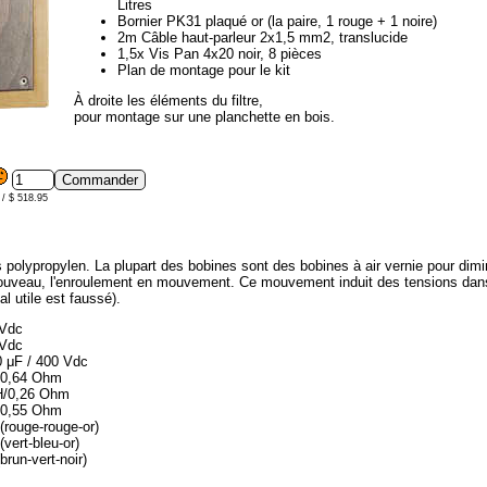
Litres
Bornier PK31 plaqué or (la paire, 1 rouge + 1 noire)
2m Câble haut-parleur 2x1,5 mm2, translucide
1,5x Vis Pan 4x20 noir, 8 pièces
Plan de montage pour le kit
À droite les éléments du filtre,
pour montage sur une planchette en bois.
 / $ 518.95
olypropylen. La plupart des bobines sont des bobines à air vernie pour dimin
uveau, l'enroulement en mouvement. Ce mouvement induit des tensions dans la 
l utile est faussé).
 Vdc
 Vdc
 μF / 400 Vdc
H/0,64 Ohm
mH/0,26 Ohm
H/0,55 Ohm
rouge-rouge-or)
ert-bleu-or)
run-vert-noir)