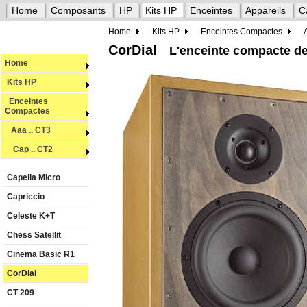
Home
Composants
HP
Kits HP
Enceintes
Appareils
C
Home
Kits HP
Enceintes Compactes
CorDial
L'enceinte compacte d
Home
Kits HP
Enceintes
Compactes
Aaa .. CT3
Cap .. CT2
Capella Micro
Capriccio
Celeste K+T
Chess Satellit
Cinema Basic R1
CorDial
CT 209