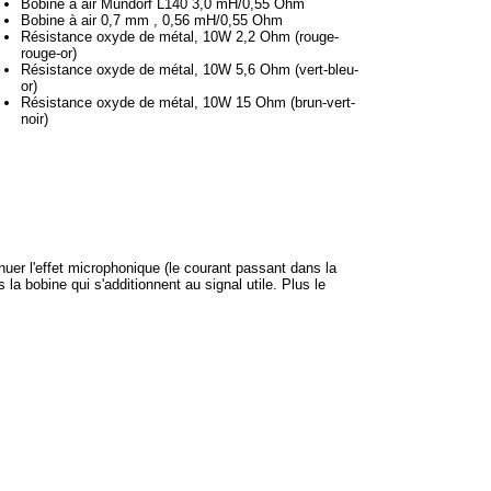
Bobine à air Mundorf L140 3,0 mH/0,55 Ohm
Bobine à air 0,7 mm , 0,56 mH/0,55 Ohm
Résistance oxyde de métal, 10W 2,2 Ohm (rouge-
rouge-or)
Résistance oxyde de métal, 10W 5,6 Ohm (vert-bleu-
or)
Résistance oxyde de métal, 10W 15 Ohm (brun-vert-
noir)
uer l'effet microphonique (le courant passant dans la
bobine qui s'additionnent au signal utile. Plus le