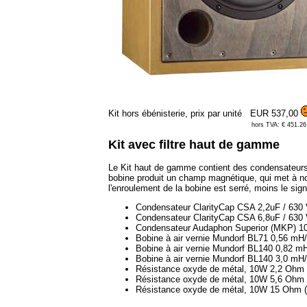
Kit hors ébénisterie, prix par unité
EUR 537,00
hors TVA: € 451.26
Kit avec filtre haut de gamme
Le Kit haut de gamme contient des condensateurs p
bobine produit un champ magnétique, qui met à no
l'enroulement de la bobine est serré, moins le signa
Condensateur ClarityCap CSA 2,2uF / 630
Condensateur ClarityCap CSA 6,8uF / 630
Condensateur Audaphon Superior (MKP) 10
Bobine à air vernie Mundorf BL71 0,56 m
Bobine à air vernie Mundorf BL140 0,82 
Bobine à air vernie Mundorf BL140 3,0 m
Résistance oxyde de métal, 10W 2,2 Ohm (
Résistance oxyde de métal, 10W 5,6 Ohm (v
Résistance oxyde de métal, 10W 15 Ohm (b