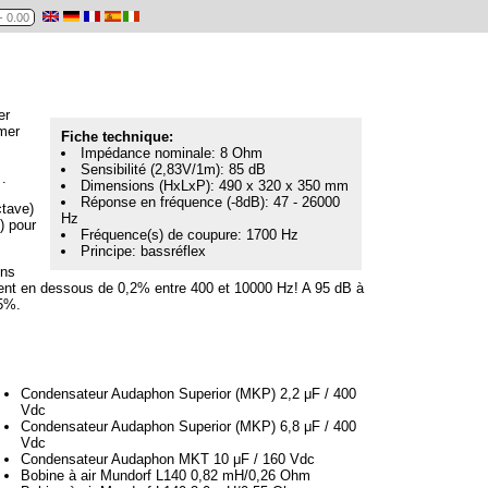
er
mer
Fiche technique:
Impédance nominale: 8 Ohm
Sensibilité (2,83V/1m): 85 dB
.
Dimensions (HxLxP): 490 x 320 x 350 mm
Réponse en fréquence (-8dB): 47 - 26000
ctave)
Hz
) pour
Fréquence(s) de coupure: 1700 Hz
Principe: bassréflex
ons
stent en dessous de 0,2% entre 400 et 10000 Hz! A 95 dB à
,5%.
Condensateur Audaphon Superior (MKP) 2,2 μF / 400
Vdc
Condensateur Audaphon Superior (MKP) 6,8 μF / 400
Vdc
Condensateur Audaphon MKT 10 μF / 160 Vdc
Bobine à air Mundorf L140 0,82 mH/0,26 Ohm