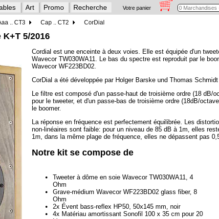
ables
Art
Promo
Recherche
Votre panier
Aaa .. CT3
Cap .. CT2
CorDial
e K+T 5/2016
Cordial est une enceinte à deux voies. Elle est équipée d'un tweet
Wavecor TW030WA11. Le bas du spectre est reproduit par le boo
Wavecor WF223BD02.
CorDial a été développée par Holger Barske und Thomas Schmidt 
Le filtre est composé d'un passe-haut de troisième ordre (18 dB/o
pour le tweeter, et d'un passe-bas de troisième ordre (18dB/octave
le boomer.
La réponse en fréquence est perfectement équilibrée. Les distorti
non-linéaires sont faible: pour un niveau de 85 dB à 1m, elles re
1m, dans la même plage de fréquence, elles ne dépassent pas 0
Notre kit se compose de
Tweeter à dôme en soie Wavecor TW030WA11, 4
Ohm
Grave-médium Wavecor WF223BD02 glass fiber, 8
Ohm
2x Évent bass-reflex HP50, 50x145 mm, noir
4x Matériau amortissant Sonofil 100 x 35 cm pour 20