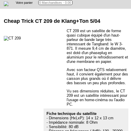
Votre panier
Cheap Trick CT 209
de Klang+Ton 5/04
CT 209 est un satellite de forme
quasi cubique équipé d'un haut-
parleur de bande large très
interessant de Tangband: le W 3-
871. Il mesure 9,4 cm de diamètre,
est doté d'un phaseplug en
aluminium pour le refroidissement et
d'une membrane en papier.
Avec son facteur QTS relativement
haut, il convient également pour des
caisson plus grands où il délivre
des basses un peu plus profondes.
Vu ses dimensions réduites, le CT
209 est un satellite intéressant pour
l'usage en home-cinéma ou l'audio
PC.
Fiche technique du satellite
- Dimensions (HxLxP): 14 x 12 x 13 cm
- Impédance nominale: 8 Ohm
- Sensibilité: 80 dB