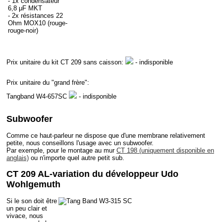
- 1x condensateur
6,8 μF MKT
- 2x résistances 22
Ohm MOX10 (rouge-
rouge-noir)
Prix unitaire du kit CT 209 sans caisson:
- indisponible
Prix unitaire du "grand frère":
Tangband W4-657SC
- indisponible
Subwoofer
Comme ce haut-parleur ne dispose que d'une membrane relativement
petite, nous conseillons l'usage avec un subwoofer.
Par exemple, pour le montage au mur
CT 198 (uniquement disponible en
anglais)
ou n'importe quel autre petit sub.
CT 209 AL-variation du développeur Udo
Wohlgemuth
Si le son doit être
un peu clair et
vivace, nous