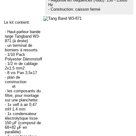
- Réponse en fréquences (-8dB): 130 - 25000
Hz
- Construction: caisson fermé
Le kit contient:
- Haut-parleur bande
large Tangband W3-
871 (à droite)
- un terminal de
borniers à ressorts
- 1/10 Pack
Polyester Dämmstoff
- 1/2 m de cablage
2x1,5 mm2
- 8 vis Pan 3,5x17
- plan de
construction
et
- les composants du
filtre, pour montage
sur une planchette:
- 1x self à air 0,47
mH 1,4 mm
- 1x condensateur
électrolytique lisse
150 μF (composé de
68+82 μF en
parallèle)