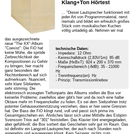
Klang+Ton Hörtest
... "Dieser Lautsprecher funktioniert mit
jeder Art von Programmmaterial, nervt
niemals und bildet ein erfreulich großes
Stück vom musikalischen Kuchen
völlig untadelig ab. Nehmen wir mal
das ausgezeichnete
neue "The XX"-Album
"Coexist": Die FiO hat
technische Daten:
keine Mühe, die spröde
- Impedanz: 12 Ohm
Zerbrechlichkeit der
- Kennschalldruck (2,83V/1m): 85 dB
Kompositionen zu Gehör
- Maße (HxBxT): 924 x 200 x 370 mm
zu bringen; hier macht
- Frequenzbereich (-8dB): 35 - 21000
ganz besonders der
Hz
Hochtonbereich auf sich
- Trennfrequenz(en): Hz
aufmerksam. Nuanciert,
- Prinzip: Transmissionlinebox
sehr klare Sibilanten,
sehr stimmig. Die
elektronisch erzeugten Tieftonparts des Albums stellen die Box vor
keinerlei Probleme; zweifellos aber gibt's hier und da noch eine halbe
Oktave mehr im Frequenzkeller zu holen. Es sei dem Siebzehner trotz
potenter Gehäuseunterstützung verziehen, dass er hier seine Grenzen
hat. Der Bass der FiO klingt rund, voll und passt sich prima ins
Gesamtgeschehen ein. Ähnliches lässt sich unter Mithilfe des Esbjörn
Svensson Trios auf "301" feststellen. Das Klavier tönt energiegeladen,
aber gefühlvoll; die Box sortiert das Geschehen sehr gut im Raum. Das
ist definitiv ein Langzeit-Lautsprecher, der auch nach Stunden noch
angenehm und ausgewogen klingt. Kein Sezierer, nichts zum