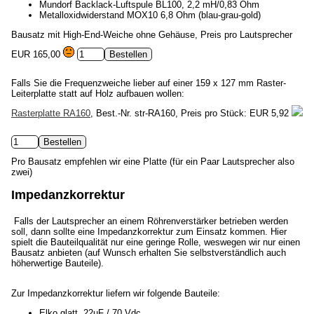
Mundorf Backlack-Luftspule BL100, 2,2 mH/0,83 Ohm
Metalloxidwiderstand MOX10 6,8 Ohm (blau-grau-gold)
Bausatz mit High-End-Weiche ohne Gehäuse, Preis pro Lautsprecher
EUR 165,00
Falls Sie die Frequenzweiche lieber auf einer 159 x 127 mm Raster-
Leiterplatte statt auf Holz aufbauen wollen:
Rasterplatte RA160
, Best.-Nr. str-RA160, Preis pro Stück:
EUR 5,92
Pro Bausatz empfehlen wir eine Platte (für ein Paar Lautsprecher also
zwei)
Impedanzkorrektur
Falls der Lautsprecher an einem Röhrenverstärker betrieben werden
soll, dann sollte eine Impedanzkorrektur zum Einsatz kommen. Hier
spielt die Bauteilqualität nur eine geringe Rolle, weswegen wir nur einen
Bausatz anbieten (auf Wunsch erhalten Sie selbstverständlich auch
höherwertige Bauteile).
Zur Impedanzkorrektur liefern wir folgende Bauteile:
Elko glatt, 22uF / 70 Vdc