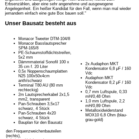
Erbsenzählen, aber eine sehr angenehme und ausgewogene
Angelegenheit. Ein heißer Kandidat für den Fall, wenn man mal wieder
jemandem einfach eine gute Box bauen soll."
Unser Bausatz besteht aus
Monacor Tweeter DTM-104/8
Monacor Basslautsprecher
SPM-165/8
PE-Schaumstoffdichtstreifen,
5x2 mm
Dämmmaterial Sonofil 100 x
2x Audaphon MKT
35 cm f. 20 Liter
Kondensator 6,8 μF / 160
0,5x Noppenschaumplatten
Vdc
N25 100x50x4cm
Audaphon MKT
anth/schwarz
Kondensator 8,2 μF / 160
Terminal T80 AU (80 mm
Vdc
rechteckig)
0,7 mm Luftspule, 0,33
2m Lautsprecherkabel 2x1,5
mH/0,48 Ohm
mm2, transparent
1,0 mm Luftspule, 2,2
Pan-Schrauben 3,5x17
mH/0,89 Ohm
schwarz, 4 Stück
Metalloxidwiderstand
Pan-Schrauben 4x20
MOX10 6,8 Ohm (blau-
schwarz, 4 Stück
grau-gold)
Bauplan für den Bausatz
den Frequenzweichenbauteilen
(rechts),