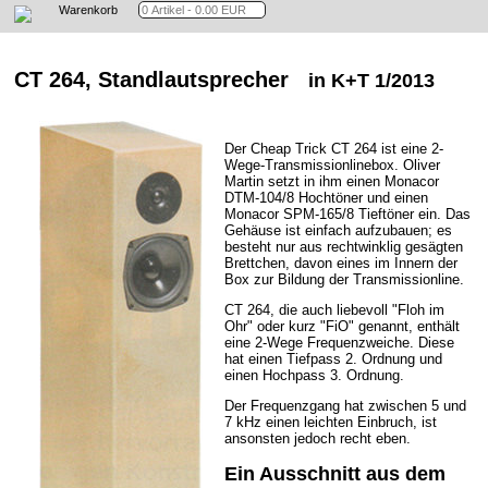
Warenkorb
CT 264, Standlautsprecher
in K+T 1/2013
Der Cheap Trick CT 264 ist eine 2-
Wege-Transmissionlinebox. Oliver
Martin setzt in ihm einen Monacor
DTM-104/8 Hochtöner und einen
Monacor SPM-165/8 Tieftöner ein. Das
Gehäuse ist einfach aufzubauen; es
besteht nur aus rechtwinklig gesägten
Brettchen, davon eines im Innern der
Box zur Bildung der Transmissionline.
CT 264, die auch liebevoll "Floh im
Ohr" oder kurz "FiO" genannt, enthält
eine 2-Wege Frequenzweiche. Diese
hat einen Tiefpass 2. Ordnung und
einen Hochpass 3. Ordnung.
Der Frequenzgang hat zwischen 5 und
7 kHz einen leichten Einbruch, ist
ansonsten jedoch recht eben.
Ein Ausschnitt aus dem