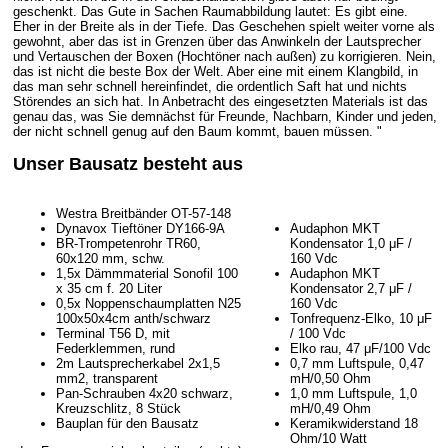
geschenkt. Das Gute in Sachen Raumabbildung lautet: Es gibt eine.
Eher in der Breite als in der Tiefe. Das Geschehen spielt weiter vorne als
gewohnt, aber das ist in Grenzen über das Anwinkeln der Lautsprecher
und Vertauschen der Boxen (Hochtöner nach außen) zu korrigieren. Nein,
das ist nicht die beste Box der Welt. Aber eine mit einem Klangbild, in
das man sehr schnell hereinfindet, die ordentlich Saft hat und nichts
Störendes an sich hat. In Anbetracht des eingesetzten Materials ist das
genau das, was Sie demnächst für Freunde, Nachbarn, Kinder und jeden,
der nicht schnell genug auf den Baum kommt, bauen müssen. "
Unser Bausatz besteht aus
Westra Breitbänder OT-57-148
Dynavox Tieftöner DY166-9A
Audaphon MKT
BR-Trompetenrohr TR60,
Kondensator 1,0 μF /
60x120 mm, schw.
160 Vdc
1,5x Dämmmaterial Sonofil 100
Audaphon MKT
x 35 cm f. 20 Liter
Kondensator 2,7 μF /
0,5x Noppenschaumplatten N25
160 Vdc
100x50x4cm anth/schwarz
Tonfrequenz-Elko, 10 μF
Terminal T56 D, mit
/ 100 Vdc
Federklemmen, rund
Elko rau, 47 μF/100 Vdc
2m Lautsprecherkabel 2x1,5
0,7 mm Luftspule, 0,47
mm2, transparent
mH/0,50 Ohm
Pan-Schrauben 4x20 schwarz,
1,0 mm Luftspule, 1,0
Kreuzschlitz, 8 Stück
mH/0,49 Ohm
Bauplan für den Bausatz
Keramikwiderstand 18
Ohm/10 Watt