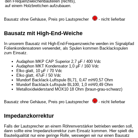
den Frequenzweichenbauteilen (rechts),
auf einem Holzbrettchen aufzubauen.
Bausatz ohne Gehäuse, Preis pro Lautsprecher
- nicht lieferbar
Bausatz mit High-End-Weiche
In unserem Bausatz mit High-End-Frequenzweiche werden im Signalpfad
Folienkondensatoren verwendet, als Spulen kommen Backlackspulen
zum Einsatz.
Audaphon MKP CAP Superior 2,7 μF / 400 Vdc
Audaphon MKT Kondensator 1,0 μF / 160 Vdc
Elko glatt, 10 μF / 70 Vdc
Elko glatt, 47uF / 50 Vdc
Mundorf Backlack-Luftspule BL71, 0,47 mH/0,57 Ohm
Mundorf Backlack-Luftspule BL100, 1,0 mH/0,49 Ohm
Metalloxidwiderstand MOX10 18 Ohm (braun-grau-schwarz)
Bausatz ohne Gehäuse, Preis pro Lautsprecher
- nicht lieferbar
Impedanzkorrektur
Falls der Lautsprecher an einem Röhrenverstärker betrieben werden soll,
dann sollte eine Impedanzkorrektur zum Einsatz kommen. Hier spielt die
Bauteilqualität nur eine geringe Rolle, weswegen wir nur einen Bausatz