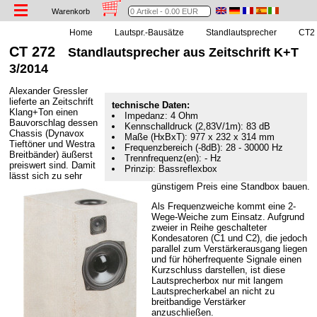
Warenkorb
Home
Lautspr.-Bausätze
Standlautsprecher
CT2 
CT 272
Standlautsprecher aus Zeitschrift K+T
3/2014
Alexander Gressler
lieferte an Zeitschrift
technische Daten:
Klang+Ton einen
Impedanz: 4 Ohm
Bauvorschlag dessen
Kennschalldruck (2,83V/1m): 83 dB
Chassis (Dynavox
Maße (HxBxT): 977 x 232 x 314 mm
Tieftöner und Westra
Frequenzbereich (-8dB): 28 - 30000 Hz
Breitbänder) äußerst
Trennfrequenz(en): - Hz
preiswert sind. Damit
Prinzip: Bassreflexbox
lässt sich zu sehr
günstigem Preis eine Standbox bauen.
Als Frequenzweiche kommt eine 2-
Wege-Weiche zum Einsatz. Aufgrund
zweier in Reihe geschalteter
Kondesatoren (C1 und C2), die jedoch
parallel zum Verstärkerausgang liegen
und für höherfrequente Signale einen
Kurzschluss darstellen, ist diese
Lautsprecherbox nur mit langem
Lautsprecherkabel an nicht zu
breitbandige Verstärker
anzuschließen.