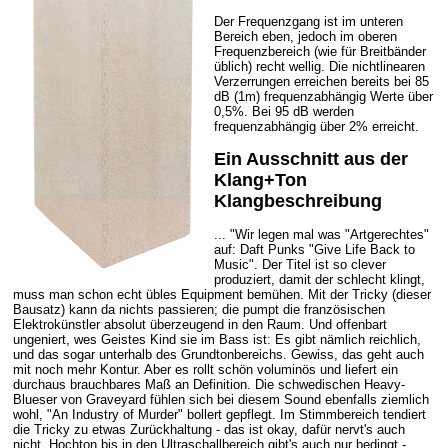
Der Frequenzgang ist im unteren
Bereich eben, jedoch im oberen
Frequenzbereich (wie für Breitbänder
üblich) recht wellig. Die nichtlinearen
Verzerrungen erreichen bereits bei 85
dB (1m) frequenzabhängig Werte über
0,5%. Bei 95 dB werden
frequenzabhängig über 2% erreicht.
Ein Ausschnitt aus der
Klang+Ton
Klangbeschreibung
... "Wir legen mal was "Artgerechtes"
auf: Daft Punks "Give Life Back to
Music". Der Titel ist so clever
produziert, damit der schlecht klingt,
muss man schon echt übles Equipment bemühen. Mit der Tricky (dieser
Bausatz) kann da nichts passieren; die pumpt die französischen
Elektrokünstler absolut überzeugend in den Raum. Und offenbart
ungeniert, wes Geistes Kind sie im Bass ist: Es gibt nämlich reichlich,
und das sogar unterhalb des Grundtonbereichs. Gewiss, das geht auch
mit noch mehr Kontur. Aber es rollt schön voluminös und liefert ein
durchaus brauchbares Maß an Definition. Die schwedischen Heavy-
Blueser von Graveyard fühlen sich bei diesem Sound ebenfalls ziemlich
wohl, "An Industry of Murder" bollert gepflegt. Im Stimmbereich tendiert
die Tricky zu etwas Zurückhaltung - das ist okay, dafür nervt's auch
nicht. Hochton bis in den Ultraschallbereich gibt's auch nur bedingt -