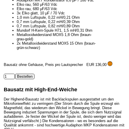
Audaphon MKT Kondensator 6,8 μF / 160 Vdc
Elko rau, 560 μF/63 Vdc
Elko rau, 680 μF/63 Vdc
3x Elko glatt, 10 μF / 70 Vdc
1,0 mm Luftspule, 0,22 mH/0,21 Ohm
0,7 mm Luftspule, 0,22 mH/0,39 Ohm
0,7 mm Luftspule, 0,82 mH/0,89 Ohm
Mundorf H-Kern-Spule H71, 1,5 mH/0,31 0hm
Metalloxidwiderstand MOX5 1,8 Ohm (braun-
grau-gold)
2x Metalloxidwiderstand MOX5 15 Ohm (braun-
grün-schwarz)
Bausatz ohne Gehäuse, Preis pro Lautsprecher
EUR 136,00
Bausatz mit High-End-Weiche
Der Highend-Bausatz ist mit Backlackspulen ausgestattet um den
Mikrofonieeffekt zu verringern (Der Strom durch die Spule erzeugt ein
Magnetfeld, das wiederum den Wickel in Bewegung bringt. Diese
Bewegung induziert Spannungen in der Spule, die sich dem Nutzsignal
aufaddieren. Je fester der Wickel der Spule ist, desto weniger wird das
Nutzsignal verfälscht.) Die Kondensatoren - wo es besonders auf die
Qualität ankommt - sind hochwertige Audaphon MKP Kondensatoren mit