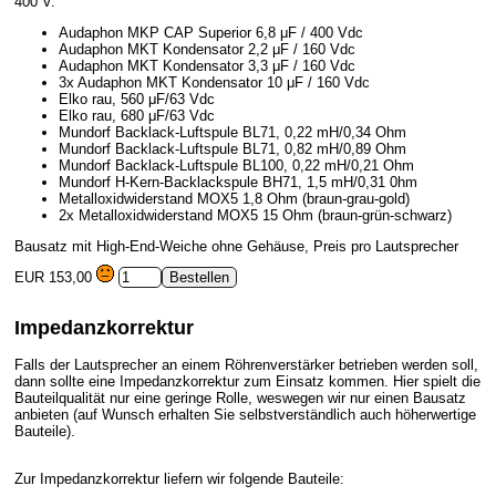
400 V.
Audaphon MKP CAP Superior 6,8 μF / 400 Vdc
Audaphon MKT Kondensator 2,2 μF / 160 Vdc
Audaphon MKT Kondensator 3,3 μF / 160 Vdc
3x Audaphon MKT Kondensator 10 μF / 160 Vdc
Elko rau, 560 μF/63 Vdc
Elko rau, 680 μF/63 Vdc
Mundorf Backlack-Luftspule BL71, 0,22 mH/0,34 Ohm
Mundorf Backlack-Luftspule BL71, 0,82 mH/0,89 Ohm
Mundorf Backlack-Luftspule BL100, 0,22 mH/0,21 Ohm
Mundorf H-Kern-Backlackspule BH71, 1,5 mH/0,31 0hm
Metalloxidwiderstand MOX5 1,8 Ohm (braun-grau-gold)
2x Metalloxidwiderstand MOX5 15 Ohm (braun-grün-schwarz)
Bausatz mit High-End-Weiche ohne Gehäuse, Preis pro Lautsprecher
EUR 153,00
Impedanzkorrektur
Falls der Lautsprecher an einem Röhrenverstärker betrieben werden soll,
dann sollte eine Impedanzkorrektur zum Einsatz kommen. Hier spielt die
Bauteilqualität nur eine geringe Rolle, weswegen wir nur einen Bausatz
anbieten (auf Wunsch erhalten Sie selbstverständlich auch höherwertige
Bauteile).
Zur Impedanzkorrektur liefern wir folgende Bauteile: