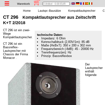
Warenkorb
Home
Lautspr.-Bausätze
Kompaktlautsprecher
C
CT 296
Kompaktlautsprecher aus Zeitschrift
K+T 2/2018
CT 296 ist ein zwei-
Wege
technische Daten:
Kompaktlautsprecher.
Impedanz: 6 Ohm
Kennschalldruck (2,83V/1m): 85 dB
CT 296 ist ein
Maße (HxBxT): 350 x 200 x 302 mm
Bassreflex-
Frequenzbereich (-8dB): 45 - 20000 Hz
Lautsprecher mit
Trennfrequenz(en): Hz
Chassis der Firma
Prinzip: Bassreflexbox
Monacor .
Der
Lautsprecher
enthält
folgende