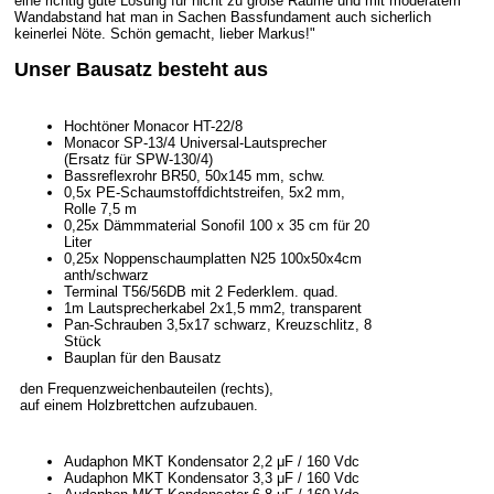
eine richtig gute Lösung für nicht zu große Räume und mit moderatem
Wandabstand hat man in Sachen Bassfundament auch sicherlich
keinerlei Nöte. Schön gemacht, lieber Markus!"
Unser Bausatz besteht aus
Hochtöner Monacor HT-22/8
Monacor SP-13/4 Universal-Lautsprecher
(Ersatz für SPW-130/4)
Bassreflexrohr BR50, 50x145 mm, schw.
0,5x PE-Schaumstoffdichtstreifen, 5x2 mm,
Rolle 7,5 m
0,25x Dämmmaterial Sonofil 100 x 35 cm für 20
Liter
0,25x Noppenschaumplatten N25 100x50x4cm
anth/schwarz
Terminal T56/56DB mit 2 Federklem. quad.
1m Lautsprecherkabel 2x1,5 mm2, transparent
Pan-Schrauben 3,5x17 schwarz, Kreuzschlitz, 8
Stück
Bauplan für den Bausatz
den Frequenzweichenbauteilen (rechts),
auf einem Holzbrettchen aufzubauen.
Audaphon MKT Kondensator 2,2 μF / 160 Vdc
Audaphon MKT Kondensator 3,3 μF / 160 Vdc