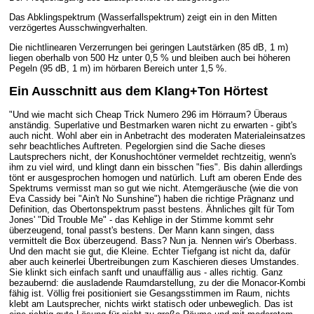
Das Abklingspektrum (Wasserfallspektrum) zeigt ein in den Mitten
verzögertes Ausschwingverhalten.
Die nichtlinearen Verzerrungen bei geringen Lautstärken (85 dB, 1 m)
liegen oberhalb von 500 Hz unter 0,5 % und bleiben auch bei höheren
Pegeln (95 dB, 1 m) im hörbaren Bereich unter 1,5 %.
Ein Ausschnitt aus dem Klang+Ton Hörtest
"Und wie macht sich Cheap Trick Numero 296 im Hörraum? Überaus
anständig. Superlative und Bestmarken waren nicht zu erwarten - gibt's
auch nicht. Wohl aber ein in Anbetracht des moderaten Materialeinsatzes
sehr beachtliches Auftreten. Pegelorgien sind die Sache dieses
Lautsprechers nicht, der Konushochtöner vermeldet rechtzeitig, wenn's
ihm zu viel wird, und klingt dann ein bisschen "fies". Bis dahin allerdings
tönt er ausgesprochen homogen und natürlich. Luft am oberen Ende des
Spektrums vermisst man so gut wie nicht. Atemgeräusche (wie die von
Eva Cassidy bei "Ain't No Sunshine") haben die richtige Prägnanz und
Definition, das Obertonspektrum passt bestens. Ähnliches gilt für Tom
Jones' "Did Trouble Me" - das Kehlige in der Stimme kommt sehr
überzeugend, tonal passt's bestens. Der Mann kann singen, dass
vermittelt die Box überzeugend. Bass? Nun ja. Nennen wir's Oberbass.
Und den macht sie gut, die Kleine. Echter Tiefgang ist nicht da, dafür
aber auch keinerlei Übertreibungen zum Kaschieren dieses Umstandes.
Sie klinkt sich einfach sanft und unauffällig aus - alles richtig. Ganz
bezaubernd: die ausladende Raumdarstellung, zu der die Monacor-Kombi
fähig ist. Völlig frei positioniert sie Gesangsstimmen im Raum, nichts
klebt am Lautsprecher, nichts wirkt statisch oder unbeweglich. Das ist