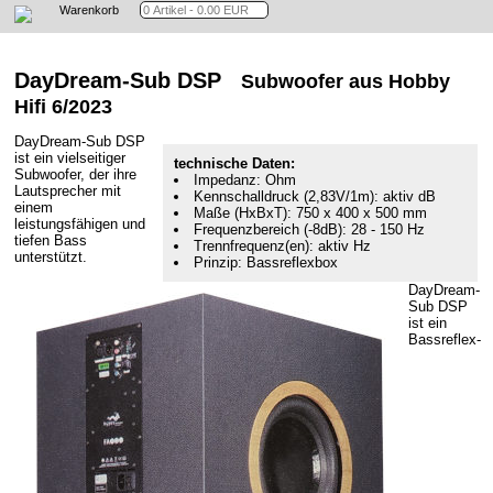
Warenkorb
DayDream-Sub DSP
Subwoofer aus Hobby
Hifi 6/2023
DayDream-Sub DSP
ist ein vielseitiger
technische Daten:
Subwoofer, der ihre
Impedanz: Ohm
Lautsprecher mit
Kennschalldruck (2,83V/1m): aktiv dB
einem
Maße (HxBxT): 750 x 400 x 500 mm
leistungsfähigen und
Frequenzbereich (-8dB): 28 - 150 Hz
tiefen Bass
Trennfrequenz(en): aktiv Hz
unterstützt.
Prinzip: Bassreflexbox
DayDream-
Sub DSP
ist ein
Bassreflex-