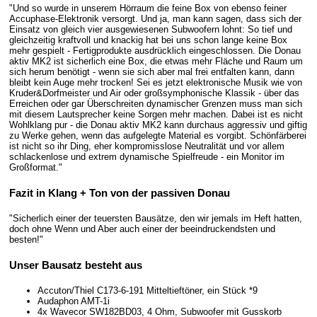
"Und so wurde in unserem Hörraum die feine Box von ebenso feiner
Accuphase-Elektronik versorgt. Und ja, man kann sagen, dass sich der
Einsatz von gleich vier ausgewiesenen Subwoofern lohnt: So tief und
gleichzeitig kraftvoll und knackig hat bei uns schon lange keine Box
mehr gespielt - Fertigprodukte ausdrücklich eingeschlossen. Die Donau
aktiv MK2 ist sicherlich eine Box, die etwas mehr Fläche und Raum um
sich herum benötigt - wenn sie sich aber mal frei entfalten kann, dann
bleibt kein Auge mehr trocken! Sei es jetzt elektronische Musik wie von
Kruder&Dorfmeister und Air oder großsymphonische Klassik - über das
Erreichen oder gar Überschreiten dynamischer Grenzen muss man sich
mit diesem Lautsprecher keine Sorgen mehr machen. Dabei ist es nicht
Wohlklang pur - die Donau aktiv MK2 kann durchaus aggressiv und giftig
zu Werke gehen, wenn das aufgelegte Material es vorgibt. Schönfärberei
ist nicht so ihr Ding, eher kompromisslose Neutralität und vor allem
schlackenlose und extrem dynamische Spielfreude - ein Monitor im
Großformat."
Fazit in Klang + Ton von der passiven Donau
"Sicherlich einer der teuersten Bausätze, den wir jemals im Heft hatten,
doch ohne Wenn und Aber auch einer der beeindruckendsten und
besten!"
Unser Bausatz besteht aus
Accuton/Thiel C173-6-191 Mitteltieftöner, ein Stück *9
Audaphon AMT-1i
4x Wavecor SW182BD03, 4 Ohm, Subwoofer mit Gusskorb