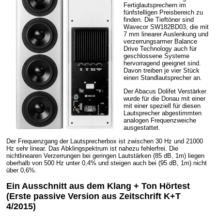
Fertiglautsprechern im
fünfstelligen Preisbereich zu
finden. Die Tieftöner sind
Wavecor SW182BD03, die mit
7 mm linearer Auslenkung und
verzerrungsarmer Balance
Drive Technology auch für
geschlossene Systeme
hervorragend geeignet sind.
Davon treiben je vier Stück
einen Standlautsprecher an.
Der Abacus Dolifet Verstärker
wurde für die Donau mit einer
mit einer speziell für diesen
Lautsprecher abgestimmten
analogen Frequenzweiche
ausgestattet.
Der Frequenzgang der Lautsprecherbox ist zwischen 30 Hz und 21000
Hz sehr linear. Das Abklingspektrum ist nahezu fehlerfrei. Die
nichtlinearen Verzerrungen bei geringen Lautstärken (85 dB, 1m) liegen
oberhalb von 500 Hz unter 0,4% und steigen auch bei (95 dB, 1m) nicht
über 0,6%.
Ein Ausschnitt aus dem Klang + Ton Hörtest
(Erste passive Version aus Zeitschrift K+T
4/2015)