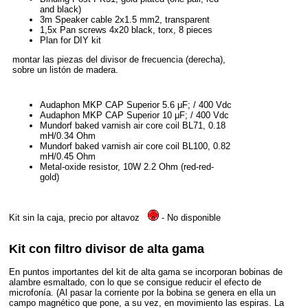
and black)
3m Speaker cable 2x1.5 mm2, transparent
1,5x Pan screws 4x20 black, torx, 8 pieces
Plan for DIY kit
montar las piezas del divisor de frecuencia (derecha),
sobre un listón de madera.
Audaphon MKP CAP Superior 5.6 μF; / 400 Vdc
Audaphon MKP CAP Superior 10 μF; / 400 Vdc
Mundorf baked varnish air core coil BL71, 0.18
mH/0.34 Ohm
Mundorf baked varnish air core coil BL100, 0.82
mH/0.45 Ohm
Metal-oxide resistor, 10W 2.2 Ohm (red-red-
gold)
Kit sin la caja, precio por altavoz
- No disponible
Kit con filtro divisor de alta gama
En puntos importantes del kit de alta gama se incorporan bobinas de
alambre esmaltado, con lo que se consigue reducir el efecto de
microfonía. (Al pasar la corriente por la bobina se genera en ella un
campo magnético que pone, a su vez, en movimiento las espiras. La