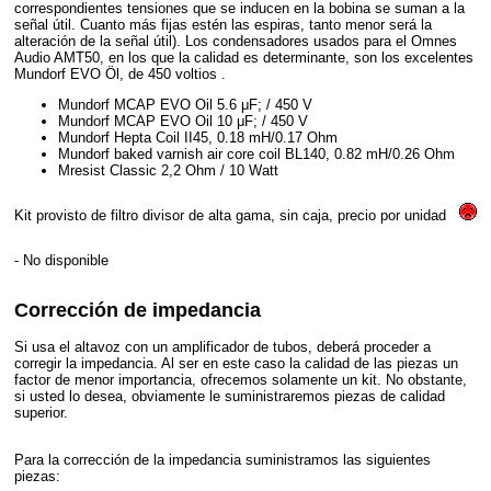
correspondientes tensiones que se inducen en la bobina se suman a la
señal útil. Cuanto más fijas estén las espiras, tanto menor será la
alteración de la señal útil). Los condensadores usados para el Omnes
Audio AMT50, en los que la calidad es determinante, son los excelentes
Mundorf EVO Öl, de 450 voltios .
Mundorf MCAP EVO Oil 5.6 μF; / 450 V
Mundorf MCAP EVO Oil 10 μF; / 450 V
Mundorf Hepta Coil II45, 0.18 mH/0.17 Ohm
Mundorf baked varnish air core coil BL140, 0.82 mH/0.26 Ohm
Mresist Classic 2,2 Ohm / 10 Watt
Kit provisto de filtro divisor de alta gama, sin caja, precio por unidad
- No disponible
Corrección de impedancia
Si usa el altavoz con un amplificador de tubos, deberá proceder a
corregir la impedancia. Al ser en este caso la calidad de las piezas un
factor de menor importancia, ofrecemos solamente un kit. No obstante,
si usted lo desea, obviamente le suministraremos piezas de calidad
superior.
Para la corrección de la impedancia suministramos las siguientes
piezas: