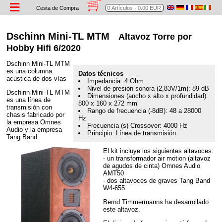
Cesta de Compra
Dschinn Mini-TL MTM
Altavoz Torre por
Hobby Hifi 6/2020
Dschinn Mini-TL MTM
es una columna
Datos técnicos
acústica de dos vías
Impedancia: 4 Ohm
Nivel de presión sonora (2,83V/1m): 89 dB
Dschinn Mini-TL MTM
Dimensiones (ancho x alto x profundidad):
es una línea de
800 x 160 x 272 mm
transmisión con
Rango de frecuencia (-8dB): 48 a 28000
chasis fabricado por
Hz
la empresa Omnes
Frecuencia (s) Crossover: 4000 Hz
Audio y la empresa
Principio: Línea de transmisión
Tang Band.
El kit incluye los siguientes altavoces:
- un transformador air motion (altavoz
de agudos de cinta) Omnes Audio
AMT50
- dos altavoces de graves Tang Band
W4-655
Bernd Timmermanns ha desarrollado
este altavoz.