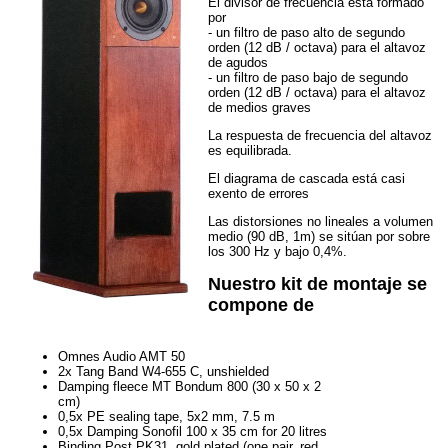
El divisor de frecuencia está formado
por
- un filtro de paso alto de segundo
orden (12 dB / octava) para el altavoz
de agudos
- un filtro de paso bajo de segundo
orden (12 dB / octava) para el altavoz
de medios graves
La respuesta de frecuencia del altavoz
es equilibrada.
El diagrama de cascada está casi
exento de errores
Las distorsiones no lineales a volumen
medio (90 dB, 1m) se sitúan por sobre
los 300 Hz y bajo 0,4%.
Nuestro kit de montaje se
compone de
Omnes Audio AMT 50
2x Tang Band W4-655 C, unshielded
Damping fleece MT Bondum 800 (30 x 50 x 2
cm)
0,5x PE sealing tape, 5x2 mm, 7.5 m
0,5x Damping Sonofil 100 x 35 cm for 20 litres
Binding Post PK31, gold plated (one pair, red