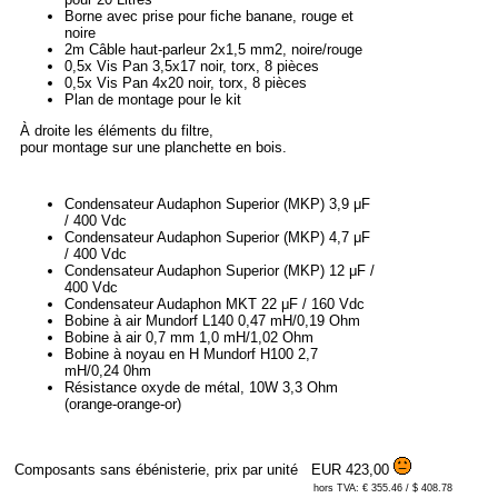
Borne avec prise pour fiche banane, rouge et
noire
2m Câble haut-parleur 2x1,5 mm2, noire/rouge
0,5x Vis Pan 3,5x17 noir, torx, 8 pièces
0,5x Vis Pan 4x20 noir, torx, 8 pièces
Plan de montage pour le kit
À droite les éléments du filtre,
pour montage sur une planchette en bois.
Condensateur Audaphon Superior (MKP) 3,9 μF
/ 400 Vdc
Condensateur Audaphon Superior (MKP) 4,7 μF
/ 400 Vdc
Condensateur Audaphon Superior (MKP) 12 μF /
400 Vdc
Condensateur Audaphon MKT 22 μF / 160 Vdc
Bobine à air Mundorf L140 0,47 mH/0,19 Ohm
Bobine à air 0,7 mm 1,0 mH/1,02 Ohm
Bobine à noyau en H Mundorf H100 2,7
mH/0,24 0hm
Résistance oxyde de métal, 10W 3,3 Ohm
(orange-orange-or)
Composants sans ébénisterie, prix par unité
EUR 423,00
hors TVA: € 355.46 / $ 408.78