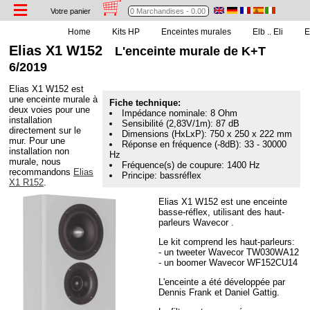
Votre panier
Home
Kits HP
Enceintes murales
Elb .. Eli
E
Elias X1 W152
L'enceinte murale de K+T
6/2019
Elias X1 W152 est
une enceinte murale à
Fiche technique:
deux voies pour une
Impédance nominale: 8 Ohm
installation
Sensibilité (2,83V/1m): 87 dB
directement sur le
Dimensions (HxLxP): 750 x 250 x 222 mm
mur. Pour une
Réponse en fréquence (-8dB): 33 - 30000
installation non
Hz
murale, nous
Fréquence(s) de coupure: 1400 Hz
recommandons
Elias
Principe: bassréflex
X1 R152
.
Elias X1 W152 est une enceinte
basse-réflex, utilisant des haut-
parleurs Wavecor .
Le kit comprend les haut-parleurs:
- un tweeter Wavecor TW030WA12
- un boomer Wavecor WF152CU14
L'enceinte a été développée par
Dennis Frank et Daniel Gattig.