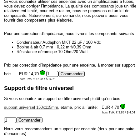
Si vous souhaitez utiliser ces enceintes avec un amplificateurs à tubes,
vous devez corriger l´impédance. La qualité des composants joue un rôle
relativement limité, pour cette raison, nous ne proposons qu´un kit de
composants. Naturellement, sur demande, nous pouvons aussi vous
fournir des composants plus élaborés.
Pour une correction d'impédance, nous livrons les composants suivants:
Condensateur Audaphon MKT 22 μF / 160 Vdc
Bobine à air 0,7 mm , 0,22 mH/0,39 Ohm
Résistance céramique 10 Ohm/20 Watt
Prix par correction d´impédance pour une enceinte, à monter sur support
bois.
EUR 14,70
hors TVA: € 12.35 / $ 14.21
Support de filtre universel
Si vous souhaitez un support de filtre universel plutôt qu´en bois
support universel 150x115mm
, étamé, prix à l´unité:
EUR 4,70
hors TVA: € 3.95 / $ 4.54
Nous vous recommandons un support par enceinte (deux pour une paire
d´enceintes)