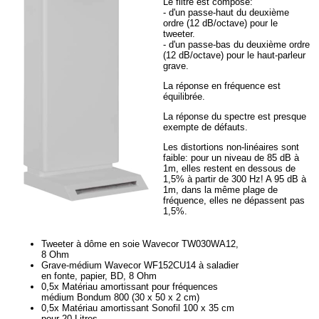
Le filtre est composé:
- d'un passe-haut du deuxième
ordre (12 dB/octave) pour le
tweeter.
- d'un passe-bas du deuxième ordre
(12 dB/octave) pour le haut-parleur
grave.
La réponse en fréquence est
équilibrée.
La réponse du spectre est presque
exempte de défauts.
Les distortions non-linéaires sont
faible: pour un niveau de 85 dB à
1m, elles restent en dessous de
1,5% à partir de 300 Hz! A 95 dB à
1m, dans la même plage de
fréquence, elles ne dépassent pas
1,5%.
Tweeter à dôme en soie Wavecor TW030WA12,
8 Ohm
Grave-médium Wavecor WF152CU14 à saladier
en fonte, papier, BD, 8 Ohm
0,5x Matériau amortissant pour fréquences
médium Bondum 800 (30 x 50 x 2 cm)
0,5x Matériau amortissant Sonofil 100 x 35 cm
pour 20 Litres