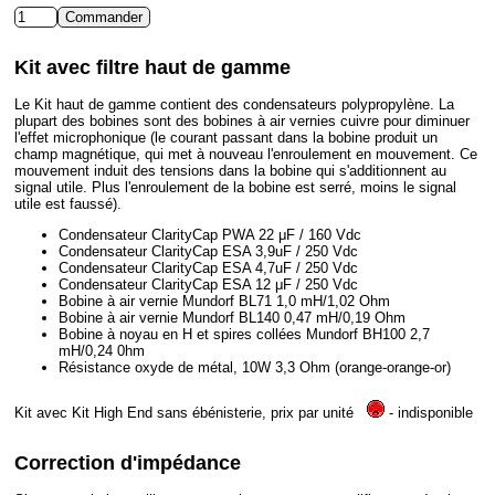
Kit avec filtre haut de gamme
Le Kit haut de gamme contient des condensateurs polypropylène. La
plupart des bobines sont des bobines à air vernies cuivre pour diminuer
l'effet microphonique (le courant passant dans la bobine produit un
champ magnétique, qui met à nouveau l'enroulement en mouvement. Ce
mouvement induit des tensions dans la bobine qui s'additionnent au
signal utile. Plus l'enroulement de la bobine est serré, moins le signal
utile est faussé).
Condensateur ClarityCap PWA 22 μF / 160 Vdc
Condensateur ClarityCap ESA 3,9uF / 250 Vdc
Condensateur ClarityCap ESA 4,7uF / 250 Vdc
Condensateur ClarityCap ESA 12 μF / 250 Vdc
Bobine à air vernie Mundorf BL71 1,0 mH/1,02 Ohm
Bobine à air vernie Mundorf BL140 0,47 mH/0,19 Ohm
Bobine à noyau en H et spires collées Mundorf BH100 2,7
mH/0,24 0hm
Résistance oxyde de métal, 10W 3,3 Ohm (orange-orange-or)
Kit avec Kit High End sans ébénisterie, prix par unité
- indisponible
Correction d'impédance