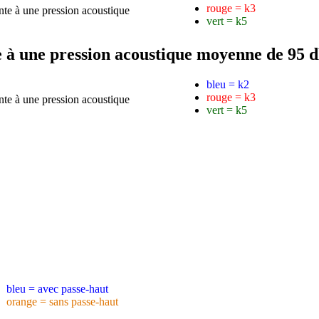
rouge = k3
vert = k5
te à une pression acoustique moyenne de 95 
bleu = k2
rouge = k3
vert = k5
bleu = avec passe-haut
orange = sans passe-haut