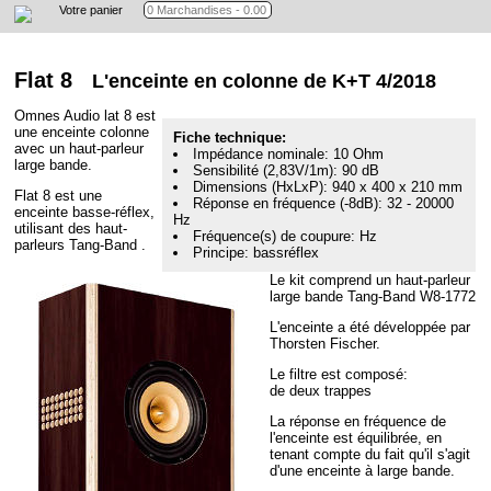
Votre panier
Flat 8
L'enceinte en colonne de K+T 4/2018
Omnes Audio lat 8 est
une enceinte colonne
Fiche technique:
avec un haut-parleur
Impédance nominale: 10 Ohm
large bande.
Sensibilité (2,83V/1m): 90 dB
Dimensions (HxLxP): 940 x 400 x 210 mm
Flat 8 est une
Réponse en fréquence (-8dB): 32 - 20000
enceinte basse-réflex,
Hz
utilisant des haut-
Fréquence(s) de coupure: Hz
parleurs Tang-Band .
Principe: bassréflex
Le kit comprend un haut-parleur
large bande Tang-Band W8-1772
L'enceinte a été développée par
Thorsten Fischer.
Le filtre est composé:
de deux trappes
La réponse en fréquence de
l'enceinte est équilibrée, en
tenant compte du fait qu'il s'agit
d'une enceinte à large bande.