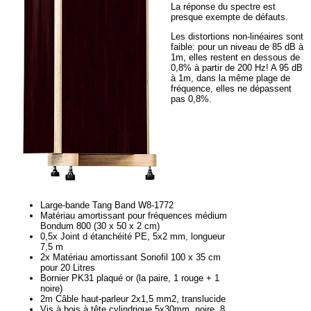
La réponse du spectre est
presque exempte de défauts.
Les distortions non-linéaires sont
faible: pour un niveau de 85 dB à
1m, elles restent en dessous de
0,8% à partir de 200 Hz! A 95 dB
à 1m, dans la même plage de
fréquence, elles ne dépassent
pas 0,8%.
Large-bande Tang Band W8-1772
Matériau amortissant pour fréquences médium
Bondum 800 (30 x 50 x 2 cm)
0,5x Joint d étanchéité PE, 5x2 mm, longueur
7,5 m
2x Matériau amortissant Sonofil 100 x 35 cm
pour 20 Litres
Bornier PK31 plaqué or (la paire, 1 rouge + 1
noire)
2m Câble haut-parleur 2x1,5 mm2, translucide
Vis à bois à tête cylindrique 5x30mm, noire, 8