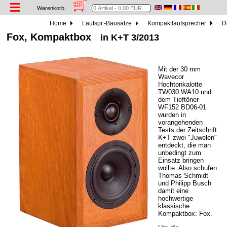
Warenkorb
Home
Lautspr.-Bausätze
Kompaktlautsprecher
D
Fox, Kompaktbox
in K+T 3/2013
Mit der 30 mm
Wavecor
Hochtonkalotte
TW030 WA10 und
dem Tieftöner
WF152 BD06-01
wurden in
vorangehenden
Tests der Zeitschrift
K+T zwei "Juwelen"
entdeckt, die man
unbedingt zum
Einsatz bringen
wollte. Also schufen
Thomas Schmidt
und Philipp Busch
damit eine
hochwertige
klassische
Kompaktbox: Fox.