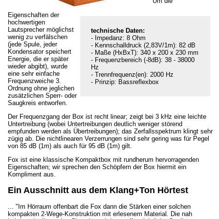
Um die
Eigenschaften der
hochwertigen
Lautsprecher möglichst
technische Daten:
wenig zu verfälschen
- Impedanz: 8 Ohm
(jede Spule, jeder
- Kennschalldruck (2,83V/1m): 82 dB
Kondensator speichert
- Maße (HxBxT): 340 x 200 x 230 mm
Energie, die er später
- Frequenzbereich (-8dB): 38 - 38000
wieder abgibt), wurde
Hz
eine sehr einfache
- Trennfrequenz(en): 2000 Hz
Frequenzweiche 3.
- Prinzip: Bassreflexbox
Ordnung ohne jeglichen
zusätzlichen Sperr- oder
Saugkreis entworfen.
Der Frequenzgang der Box ist recht linear; zeigt bei 3 kHz eine leichte
Untertreibung (wobei Untertreibungen deutlich weniger störend
empfunden werden als Übertreibungen); das Zerfallsspektrum klingt sehr
zügig ab. Die nichtlinearen Verzerrungen sind sehr gering was für Pegel
von 85 dB (1m) als auch für 95 dB (1m) gilt.
Fox ist eine klassische Kompaktbox mit rundherum hervorragenden
Eigenschaften; wir sprechen den Schöpfern der Box hiermit ein
Kompliment aus.
Ein Ausschnitt aus dem Klang+Ton Hörtest
... "Im Hörraum offenbart die Fox dann die Stärken einer solchen
kompakten 2-Wege-Konstruktion mit erlesenem Material. Die nah