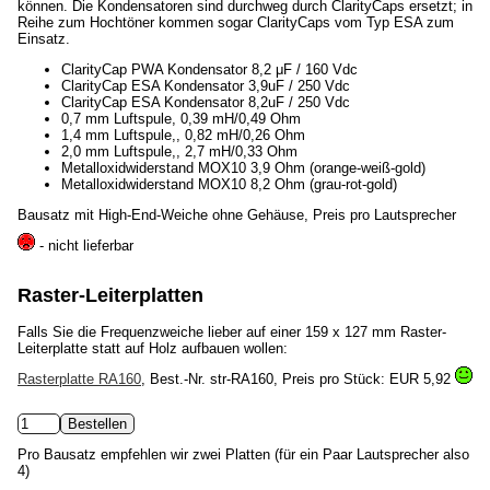
können. Die Kondensatoren sind durchweg durch ClarityCaps ersetzt; in
Reihe zum Hochtöner kommen sogar ClarityCaps vom Typ ESA zum
Einsatz.
ClarityCap PWA Kondensator 8,2 μF / 160 Vdc
ClarityCap ESA Kondensator 3,9uF / 250 Vdc
ClarityCap ESA Kondensator 8,2uF / 250 Vdc
0,7 mm Luftspule, 0,39 mH/0,49 Ohm
1,4 mm Luftspule,, 0,82 mH/0,26 Ohm
2,0 mm Luftspule,, 2,7 mH/0,33 Ohm
Metalloxidwiderstand MOX10 3,9 Ohm (orange-weiß-gold)
Metalloxidwiderstand MOX10 8,2 Ohm (grau-rot-gold)
Bausatz mit High-End-Weiche ohne Gehäuse, Preis pro Lautsprecher
- nicht lieferbar
Raster-Leiterplatten
Falls Sie die Frequenzweiche lieber auf einer 159 x 127 mm Raster-
Leiterplatte statt auf Holz aufbauen wollen:
Rasterplatte RA160
, Best.-Nr. str-RA160, Preis pro Stück:
EUR 5,92
Pro Bausatz empfehlen wir zwei Platten (für ein Paar Lautsprecher also
4)