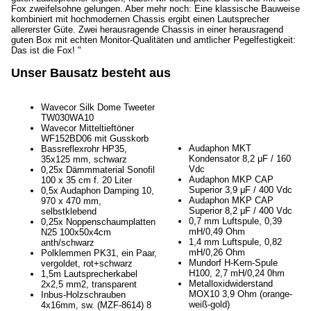
Fox zweifelsohne gelungen. Aber mehr noch: Eine klassische Bauweise
kombiniert mit hochmodernen Chassis ergibt einen Lautsprecher
allererster Güte. Zwei herausragende Chassis in einer herausragend
guten Box mit echten Monitor-Qualitäten und amtlicher Pegelfestigkeit:
Das ist die Fox! "
Unser Bausatz besteht aus
Wavecor Silk Dome Tweeter
TW030WA10
Wavecor Mitteltieftöner
WF152BD06 mit Gusskorb
Audaphon MKT
Bassreflexrohr HP35,
Kondensator 8,2 μF / 160
35x125 mm, schwarz
Vdc
0,25x Dämmmaterial Sonofil
Audaphon MKP CAP
100 x 35 cm f. 20 Liter
Superior 3,9 μF / 400 Vdc
0,5x Audaphon Damping 10,
Audaphon MKP CAP
970 x 470 mm,
Superior 8,2 μF / 400 Vdc
selbstklebend
0,7 mm Luftspule, 0,39
0,25x Noppenschaumplatten
mH/0,49 Ohm
N25 100x50x4cm
1,4 mm Luftspule, 0,82
anth/schwarz
mH/0,26 Ohm
Polklemmen PK31, ein Paar,
Mundorf H-Kern-Spule
vergoldet, rot+schwarz
H100, 2,7 mH/0,24 0hm
1,5m Lautsprecherkabel
Metalloxidwiderstand
2x2,5 mm2, transparent
MOX10 3,9 Ohm (orange-
Inbus-Holzschrauben
weiß-gold)
4x16mm, sw. (MZF-8614) 8