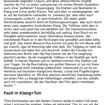
beieinander liegenden Chassis und deren offensichtliche Qualität
machen die Fox zu einem Lautsprecher mit echten Monitor-Qualitäten -
auch ohne "perfekten" Frequenzgang. Die Klarheit und Neutralität im
Klang sind schon große Klasse. Hier wird alles so wiedergegeben, wie
es auf der Aufnahme vorhanden ist. Genauso gut, aber eben auch
schonungslos schlecht - je nach Aufnahme. Die relativ große
Hochtonkalotte besticht durch ihr Auflösungsvermögen, aber auch durch
einen stets angenehm kontrollierten Klang. Der Tieftöner steht dem in
nichts nach und spielt klar und detailliert auf. Die Glasfasermembran
wirkt dabei unwiderstehlich leichtfüßig und spritzig. Kein Bruch ist im
Klangbild wahrzunehmen, keine Übernahme herauszuhören. Der
entstehende Raum ist in alle Richtungen klar gestaffelt und dabei luftig
und groß. Das kleine Wavecor-Duo kommt mit jeder Art von Musik sehr
gut zurecht, egal ob feinsinnig oder eher derb. Der Tiefgang ist mehr als
ausreichend und dabei fest und druckvoll. Selbst die Freunde von
elektronischer Musik oder Hip-Hop können mit der Fox langfristig
glücklich werden, da der mangelnde Tiefbass in der Realität gar nicht
auffällt. In kleinen Räumen und im Nahfeld kommen ihre Stärken voll
zum Tragen, für die Beschallung von großen Räumen ist sie mit ihrem
Wirkungsgrad nicht unbedingt prädestiniert. Interessant ist sie für ein
Heimkino auf höchstem klanglichen Niveau, zumal ihre Pegelfestigkeit
durchaus beachtlich ist. Mit ihrer präzisen räumlichen Darstellung dürfte
sie einem Film zu klanglichen Höhenflügen verhelfen, und das notfalls
auch mit Lautstärken, die den Nachbarn den Film gleich miterleben
lassen. "
Fazit in Klang+Ton
"Eine Kombination aus den beiden Chassis würde in jedem Fall einen
guten Lautsprecher ergeben, haben wir behauptet. Das ist uns mit der