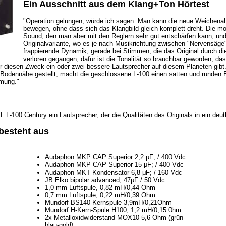
Ein Ausschnitt aus dem Klang+Ton Hörtest
"Operation gelungen, würde ich sagen: Man kann die neue Weichena
bewegen, ohne dass sich das Klangbild gleich komplett dreht. Die mo
Sound, den man aber mit den Reglern sehr gut entschärfen kann, und z
Originalvariante, wo es je nach Musikrichtung zwischen "Nervensäge"
frappierende Dynamik, gerade bei Stimmen, die das Original durch die 
verloren gegangen, dafür ist die Tonalität so brauchbar geworden, da
r diesen Zweck ein oder zwei bessere Lautsprecher auf diesem Planeten gibt
odennähe gestellt, macht die geschlossene L-100 einen satten und runden Bas
mmung."
 L-100 Century ein Lautsprecher, der die Qualitäten des Originals in ein deut
besteht aus
Audaphon MKP CAP Superior 2,2 μF; / 400 Vdc
Audaphon MKP CAP Superior 15 μF; / 400 Vdc
Audaphon MKT Kondensator 6,8 μF; / 160 Vdc
JB Elko bipolar advanced, 47μF / 50 Vdc
1,0 mm Luftspule, 0,82 mH/0,44 Ohm
0,7 mm Luftspule, 0,22 mH/0,39 Ohm
Mundorf BS140-Kernspule 3,9mH/0,21Ohm
Mundorf H-Kern-Spule H100, 1,2 mH/0,15 0hm
2x Metalloxidwiderstand MOX10 5,6 Ohm (grün-
blau-gold)