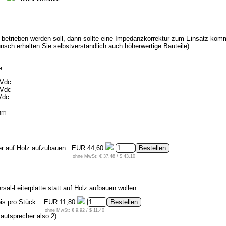
betrieben werden soll, dann sollte eine Impedanzkorrektur zum Einsatz kommen.
sch erhalten Sie selbstverständlich auch höherwertige Bauteile).
e:
 Vdc
 Vdc
Vdc
0hm
her auf Holz aufzubauen
EUR 44,60
ohne MwSt: € 37.48 / $ 43.10
rsal-Leiterplatte statt auf Holz aufbauen wollen
eis pro Stück:
EUR 11,80
ohne MwSt: € 9.92 / $ 11.40
Lautsprecher also 2)