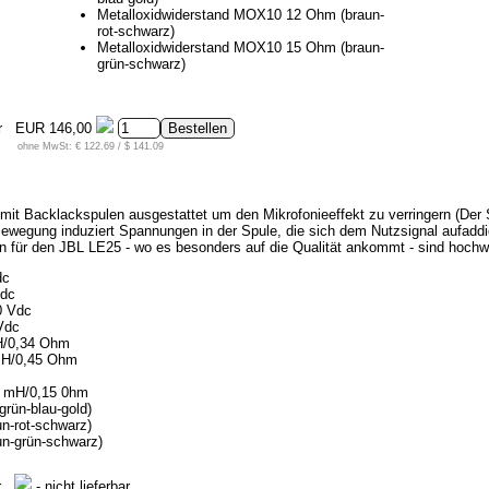
Metalloxidwiderstand MOX10 12 Ohm (braun-
rot-schwarz)
Metalloxidwiderstand MOX10 15 Ohm (braun-
grün-schwarz)
r
EUR 146,00
ohne MwSt: € 122.69 / $ 141.09
 mit Backlackspulen ausgestattet um den Mikrofonieeffekt zu verringern (Der 
wegung induziert Spannungen in der Spule, die sich dem Nutzsignal aufaddier
ren für den JBL LE25 - wo es besonders auf die Qualität ankommt - sind hoc
dc
Vdc
0 Vdc
Vdc
H/0,34 Ohm
 mH/0,45 Ohm
m
2 mH/0,15 0hm
rün-blau-gold)
n-rot-schwarz)
n-grün-schwarz)
r
- nicht lieferbar