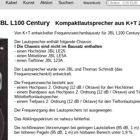
Kabel
Kunst
Aktion
Suchen
Warenkorb
 JBL L100 Century
Kompaktlautsprecher aus K+T 
Von K+T entwickelter Frequenzweichenbausatz für JBL L100 Century
Der Lautsprecher enthält folgende Chassis:
! Die Chassis sind nicht im Bausatz enthalten
- einen Hochtöner JBL LE25
- einen Mitteltöner JBL LE5A
- einen Tieftöner JBL 123A
Der Lautsprecher wurde von JBL und Thomas Schmidt (das
Frequenzweichenkit) entwickelt.
Die Frequenzweiche besteht aus:
- einem Hochpass 2. Ordnung (12 dB / Oktave) für den Hochtöner.
- einem Bandpass aus Hochpass 2. Ordnung (12 dB / Oktave) und Tie
Mitteltieftonlautsprecher.
- einem Tiefpass 2. Ordnung (12 dB / Oktave) für den Tieftonlautspre
Der Frequenzgang des Lautsprechers ist ausgewogen.
Das Abklingspektrum ist nahezu fehlerfrei.
Die nichtlinearen Verzerrungen bei geringen Lautstärken (85 dB, 1 m)
bei höheren Pegeln (95 dB, 1 m) im hörbaren Bereich unter 1,9 %.