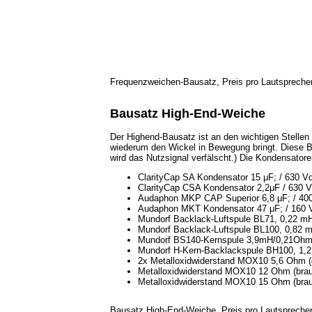
Frequenzweichen-Bausatz, Preis pro Lautspreche
Bausatz High-End-Weiche
Der Highend-Bausatz ist an den wichtigen Stellen
wiederum den Wickel in Bewegung bringt. Diese Be
wird das Nutzsignal verfälscht.) Die Kondensato
ClarityCap SA Kondensator 15 μF; / 630 V
ClarityCap CSA Kondensator 2,2μF / 630 
Audaphon MKP CAP Superior 6,8 μF; / 40
Audaphon MKT Kondensator 47 μF; / 160 
Mundorf Backlack-Luftspule BL71, 0,22 m
Mundorf Backlack-Luftspule BL100, 0,82
Mundorf BS140-Kernspule 3,9mH/0,21Oh
Mundorf H-Kern-Backlackspule BH100, 1,
2x Metalloxidwiderstand MOX10 5,6 Ohm (g
Metalloxidwiderstand MOX10 12 Ohm (brau
Metalloxidwiderstand MOX10 15 Ohm (brau
Bausatz High-End-Weiche, Preis pro Lautspreche