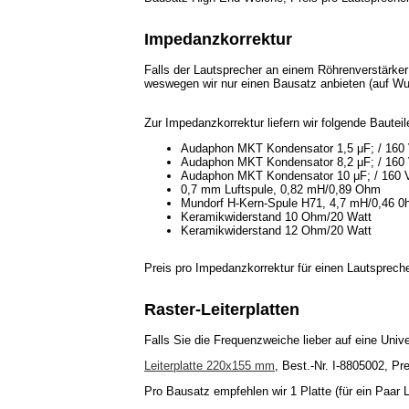
Impedanzkorrektur
Falls der Lautsprecher an einem Röhrenverstärker 
weswegen wir nur einen Bausatz anbieten (auf Wun
Zur Impedanzkorrektur liefern wir folgende Bauteil
Audaphon MKT Kondensator 1,5 μF; / 160
Audaphon MKT Kondensator 8,2 μF; / 160
Audaphon MKT Kondensator 10 μF; / 160 
0,7 mm Luftspule, 0,82 mH/0,89 Ohm
Mundorf H-Kern-Spule H71, 4,7 mH/0,46 
Keramikwiderstand 10 Ohm/20 Watt
Keramikwiderstand 12 Ohm/20 Watt
Preis pro Impedanzkorrektur für einen Lautsprec
Raster-Leiterplatten
Falls Sie die Frequenzweiche lieber auf eine Unive
Leiterplatte 220x155 mm
, Best.-Nr. I-8805002, Pr
Pro Bausatz empfehlen wir 1 Platte (für ein Paar 