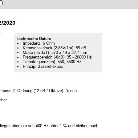
2/2020
.
technische Daten:
Impedanz: 6 Ohm
Kennschalldruck (2,83V/1m): 89 dB
Maße (HxBxT): 570 x 49 x 32,7 mm
Frequenzbereich (-8dB): 35 - 20000 Hz
Trennfrequenz(en): 550, 5500 Hz
Prinzip: Bassreflexbox
fpass 2. Ordnung (12 dB / Oktave) für den
cher.
 liegen oberhalb von 400 Hz unter 1 % und bleiben auch