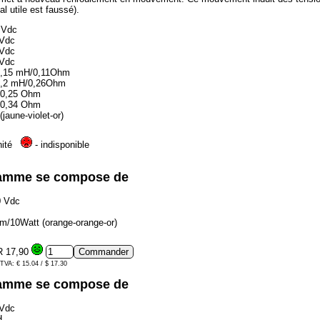
l utile est faussé).
 Vdc
 Vdc
 Vdc
 Vdc
-0,15 mH/0,11Ohm
-1,2 mH/0,26Ohm
H/0,25 Ohm
H/0,34 Ohm
aune-violet-or)
nité
- indisponible
 gamme se compose de
0 Vdc
/10Watt (orange-orange-or)
 17,90
 TVA: € 15.04 / $ 17.30
 gamme se compose de
 Vdc
H