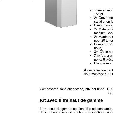
Tweeter ann
1/2 lot
2x Grave-m
saladier en 
Évent bass-
2x Matériau 
médium Bond
2x Matériau 
pour 20 Litre
Bornier PK28 
noire)
3m Câble hau
2,5x Vis à b
noire, 8 pièc
Plan de mont
À droite les éléments
pour montage sur un
Composants sans ébénisterie, prix par unité
EUR
hors
Kit avec filtre haut de gamme
Le Kit haut de gamme contient des condensateurs p
dans la bobine produit un champ magnétique, qui 