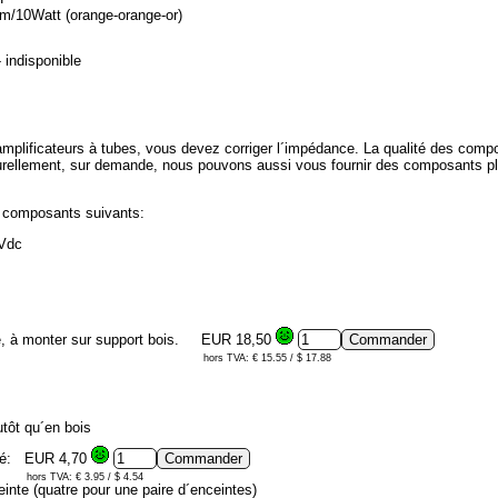
/10Watt (orange-orange-or)
 indisponible
mplificateurs à tubes, vous devez corriger l´impédance. La qualité des compos
rellement, sur demande, nous pouvons aussi vous fournir des composants pl
s composants suivants:
 Vdc
e, à monter sur support bois.
EUR 18,50
hors TVA: € 15.55 / $ 17.88
utôt qu´en bois
té:
EUR 4,70
hors TVA: € 3.95 / $ 4.54
te (quatre pour une paire d´enceintes)