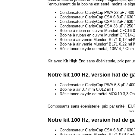
l'enroulement de la bobine est serré, moins le signa
Condensateur ClarityCap PWA 22 μF / 400
Condensateur ClarityCap CSA 6,8μF / 630
Condensateur ClarityCap CSA 8,2μF / 630
Condensateur ClarityCap CSA 33 μF / 250
Bobine à ruban en cuivre Mundorf CFC16
Bobine à ruban en cuivre Mundorf CFC14
Bobine à air vernie Mundorf BL71 0,12 m
Bobine à air vernie Mundorf BL71 0,22 m
Résistance oxyde de métal, 10W 4,7 Ohm (j
Kit avec Kit High End sans ébénisterie, prix par u
Notre kit 100 Hz, version hat de
Condensateur ClarityCap PWA 6,8 μF / 40
Bobine à air 0,7 mm 0,012 mH
Résistance oxyde de métal MOX10 3,3 Ohm
Composants sans ébénisterie, prix par unité
EUR
hors
Notre kit 100 Hz, version hat de
Condensateur ClarityCap CSA 6,8μF / 630
Bobine à air vernie Mundorf BL71 0,012 m