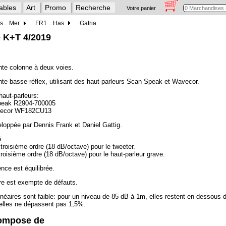
ables
Art
Promo
Recherche
Votre panier
s .. Mer
FR1 .. Has
Gatria
e K+T 4/2019
nte colonne à deux voies.
nte basse-réflex, utilisant des haut-parleurs Scan Speak et Wavecor.
haut-parleurs:
Speak R2904-700005
vecor WF182CU13
eloppée par Dennis Frank et Daniel Gattig.
é:
troisième ordre (18 dB/octave) pour le tweeter.
troisième ordre (18 dB/octave) pour le haut-parleur grave.
nce est équilibrée.
re est exempte de défauts.
linéaires sont faible: pour un niveau de 85 dB à 1m, elles restent en dessou
 elles ne dépassent pas 1,5%.
compose de