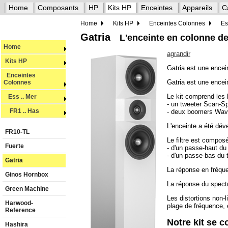
Home
Composants
HP
Kits HP
Enceintes
Appareils
C
Home
Kits HP
Enceintes Colonnes
Es
Gatria
L'enceinte en colonne d
Home
agrandir
Kits HP
Gatria est une encei
Enceintes
Gatria est une encei
Colonnes
Le kit comprend les 
Ess .. Mer
- un tweeter Scan-
FR1 .. Has
- deux boomers Wa
L'enceinte a été dév
FR10-TL
Le filtre est compos
Fuerte
- d'un passe-haut du 
- d'un passe-bas du 
Gatria
La réponse en fréque
Ginos Hornbox
La réponse du spect
Green Machine
Les distortions non-
Harwood-
plage de fréquence,
Reference
Notre kit se 
Hashira