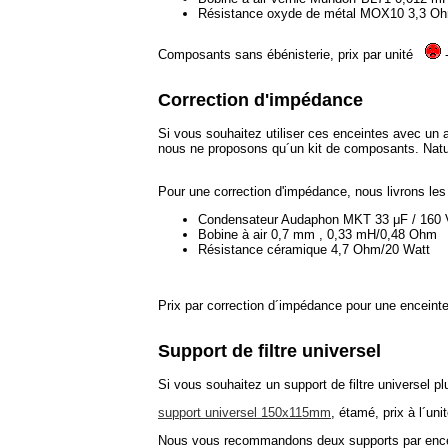
Résistance oxyde de métal MOX10 3,3 Ohm
Composants sans ébénisterie, prix par unité
-
Correction d'impédance
Si vous souhaitez utiliser ces enceintes avec un a
nous ne proposons qu´un kit de composants. Natu
Pour une correction d'impédance, nous livrons le
Condensateur Audaphon MKT 33 μF / 160
Bobine à air 0,7 mm , 0,33 mH/0,48 Ohm
Résistance céramique 4,7 Ohm/20 Watt
Prix par correction d´impédance pour une enceint
Support de filtre universel
Si vous souhaitez un support de filtre universel pl
support universel 150x115mm
, étamé, prix à l´uni
Nous vous recommandons deux supports par encein