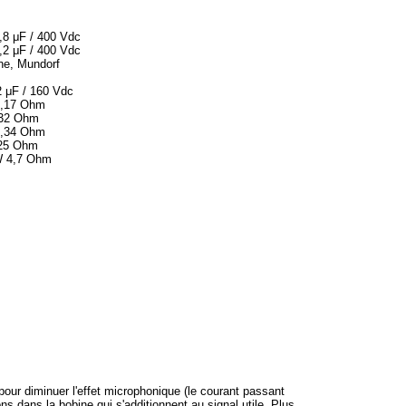
,8 μF / 400 Vdc
,2 μF / 400 Vdc
ne, Mundorf
 μF / 160 Vdc
0,17 Ohm
,32 Ohm
0,34 Ohm
,25 Ohm
W 4,7 Ohm
our diminuer l'effet microphonique (le courant passant
dans la bobine qui s'additionnent au signal utile. Plus