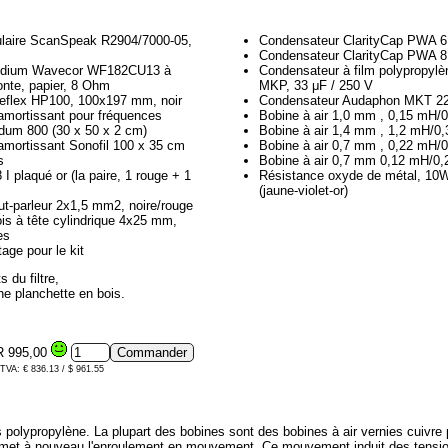
ulaire ScanSpeak R2904/7000-05,
Condensateur ClarityCap PWA 6
Condensateur ClarityCap PWA 8
édium Wavecor WF182CU13 à
Condensateur à film polypropylè
fonte, papier, 8 Ohm
MKP, 33 μF / 250 V
reflex HP100, 100x197 mm, noir
Condensateur Audaphon MKT 22
amortissant pour fréquences
Bobine à air 1,0 mm , 0,15 mH/
um 800 (30 x 50 x 2 cm)
Bobine à air 1,4 mm , 1,2 mH/0
amortissant Sonofil 100 x 35 cm
Bobine à air 0,7 mm , 0,22 mH/
s
Bobine à air 0,7 mm 0,12 mH/0
I plaqué or (la paire, 1 rouge + 1
Résistance oxyde de métal, 10
(jaune-violet-or)
t-parleur 2x1,5 mm2, noire/rouge
ois à tête cylindrique 4x25 mm,
es
age pour le kit
 du filtre,
e planchette en bois.
 995,00
 TVA: € 836.13 / $ 961.55
olypropylène. La plupart des bobines sont des bobines à air vernies cuivre p
met à nouveau l'enroulement en mouvement. Ce mouvement induit des tensions 