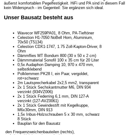
äußerst komfortablen Pegelfestigkeit. HiFi und PA sind in diesem Fall
kein Widerspruch - im Gegenteil: Sie ergänzen sich ideal.
Unser Bausatz besteht aus
Wavecor WF259PA01, 8 Ohm, PA-Tieftöner
Celestion H1-7050 NoBell Horn, Aluminium,
70x50 (T5134)
Celestion CDX1-1747, 1.75 Zoll-Kapton-Driver, 8
Ohm
Dämmflies MT Bondum 800 (30 x 50 x 2 cm)
Dämmmaterial Sonofil 100 x 35 cm für 20 Liter
0,5x Audaphon Damping 10, 970 x 470 mm,
selbstklebend
Polklemmen PK28 I, ein Paar, vergoldet,
rot+schwarz
2m Lautsprecherkabel 2x2,5 mm2, transparent
2x 1 Stück Sechskantmutter M6, DIN 934
verzinkt (934VZ006)
2x 1 Stück Federring 6,1 mm, DIN 127-A
verzinkt (127-AVZ0061)
2x 1 Stück Gewindestift mit Kegelkuppe,
M6x30mm, DIN 913
1,5x Inbus-Holzschrauben 5 x 30 mm, schwarz
8 Stück
Bauplan für den Bausatz
den Frequenzweichenbauteilen (rechts),