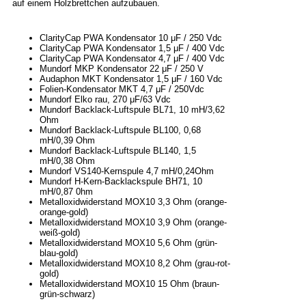
auf einem Holzbrettchen aufzubauen.
ClarityCap PWA Kondensator 10 μF / 250 Vdc
ClarityCap PWA Kondensator 1,5 μF / 400 Vdc
ClarityCap PWA Kondensator 4,7 μF / 400 Vdc
Mundorf MKP Kondensator 22 μF / 250 V
Audaphon MKT Kondensator 1,5 μF / 160 Vdc
Folien-Kondensator MKT 4,7 μF / 250Vdc
Mundorf Elko rau, 270 μF/63 Vdc
Mundorf Backlack-Luftspule BL71, 10 mH/3,62
Ohm
Mundorf Backlack-Luftspule BL100, 0,68
mH/0,39 Ohm
Mundorf Backlack-Luftspule BL140, 1,5
mH/0,38 Ohm
Mundorf VS140-Kernspule 4,7 mH/0,24Ohm
Mundorf H-Kern-Backlackspule BH71, 10
mH/0,87 0hm
Metalloxidwiderstand MOX10 3,3 Ohm (orange-
orange-gold)
Metalloxidwiderstand MOX10 3,9 Ohm (orange-
weiß-gold)
Metalloxidwiderstand MOX10 5,6 Ohm (grün-
blau-gold)
Metalloxidwiderstand MOX10 8,2 Ohm (grau-rot-
gold)
Metalloxidwiderstand MOX10 15 Ohm (braun-
grün-schwarz)