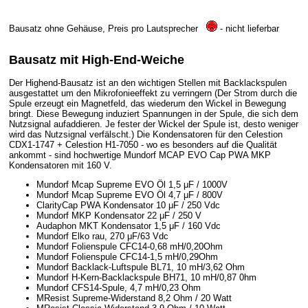
Bausatz ohne Gehäuse, Preis pro Lautsprecher
- nicht lieferbar
Bausatz mit High-End-Weiche
Der Highend-Bausatz ist an den wichtigen Stellen mit Backlackspulen
ausgestattet um den Mikrofonieeffekt zu verringern (Der Strom durch die
Spule erzeugt ein Magnetfeld, das wiederum den Wickel in Bewegung
bringt. Diese Bewegung induziert Spannungen in der Spule, die sich dem
Nutzsignal aufaddieren. Je fester der Wickel der Spule ist, desto weniger
wird das Nutzsignal verfälscht.) Die Kondensatoren für den Celestion
CDX1-1747 + Celestion H1-7050 - wo es besonders auf die Qualität
ankommt - sind hochwertige Mundorf MCAP EVO Cap PWA MKP
Kondensatoren mit 160 V.
Mundorf Mcap Supreme EVO Öl 1,5 μF / 1000V
Mundorf Mcap Supreme EVO Öl 4,7 μF / 800V
ClarityCap PWA Kondensator 10 μF / 250 Vdc
Mundorf MKP Kondensator 22 μF / 250 V
Audaphon MKT Kondensator 1,5 μF / 160 Vdc
Mundorf Elko rau, 270 μF/63 Vdc
Mundorf Folienspule CFC14-0,68 mH/0,20Ohm
Mundorf Folienspule CFC14-1,5 mH/0,29Ohm
Mundorf Backlack-Luftspule BL71, 10 mH/3,62 Ohm
Mundorf H-Kern-Backlackspule BH71, 10 mH/0,87 0hm
Mundorf CFS14-Spule, 4,7 mH/0,23 Ohm
MResist Supreme-Widerstand 8,2 Ohm / 20 Watt