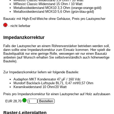
MResist Classic-Widerstand 3,9 Ohm / 10 Watt
MResist Classic-Widerstand 15 Ohm / 10 Watt
Metalloxidwiderstand MOX10 3,3 Ohm (orange-orange-gold)
Metalloxidwiderstand MOX10 5,6 Ohm (grün-blau-gold)
Bausatz mit High-End-Weiche ohne Gehäuse, Preis pro Lautsprecher
- nicht lieferbar
Impedanzkorrektur
Falls der Lautsprecher an einem Röhrenverstärker betrieben werden soll,
dann sollte eine Impedanzkorrektur zum Einsatz kommen. Hier spielt die
Bauteilqualität nur eine geringe Rolle, weswegen wir nur einen Bausatz
anbieten (auf Wunsch erhalten Sie selbstverständlich auch höherwertige
Bauteile).
Zur Impedanzkorrektur liefern wir folgende Bauteile:
Audaphon MKT Kondensator 47 μF / 160 Vdc
Mundorf Backlack-Luftspule BL71, 0,47 mH/0,57 Ohm
Keramikwiderstand 10 Ohm/20 Watt
Preis pro Impedanzkorrektur für einen Lautsprecher auf Holz aufzubauen
EUR 28,70
Raster-Leiterplatten