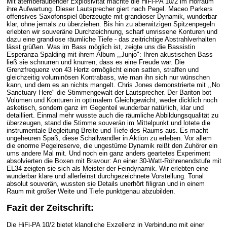
Mit atemberaubender Explosivität machte die HiFi-PA 10/2 im Hörraum
ihre Aufwartung. Dieser Lautsprecher giert nach Pegel. Maceo Parkers
offensives Saxofonspiel überzeugte mit grandioser Dynamik, wunderbar
klar, ohne jemals zu überziehen. Bis hin zu aberwitzigen Spitzenpegeln
erlebten wir souveräne Durchzeichnung, scharf umrissene Konturen und
dazu eine grandiose räumliche Tiefe - das zeitrichtige Abstrahlverhalten
lässt grüßen. Was im Bass möglich ist, zeigte uns die Bassistin
Esperanza Spalding mit ihrem Album ,,Junjo": Ihren akustischen Bass
ließ sie schnurren und knurren, dass es eine Freude war. Die
Grenzfrequenz von 43 Hertz ermöglicht einen satten, straffen und
gleichzeitig voluminösen Kontrabass, wie man ihn sich nur wünschen
kann, und dem es an nichts mangelt. Chris Jones demonstrierte mit ,,No
Sanctuary Here" die Stimmengewalt der Lautsprecher. Der Bariton bot
Volumen und Konturen in optimalem Gleichgewicht, weder dicklich noch
asketisch, sondern ganz im Gegenteil wunderbar natürlich, klar und
detailliert. Einmal mehr wusste auch die räumliche Abbildungsqualität zu
überzeugen, stand die Stimme souverän im Mittelpunkt und lotete die
instrumentale Begleitung Breite und Tiefe des Raums aus. Es macht
ungeheuren Spaß, diese Schallwandler in Aktion zu erleben. Vor allem
die enorme Pegelreserve, die ungestüme Dynamik reißt den Zuhörer ein
ums andere Mal mit. Und noch ein ganz anders geartetes Experiment
absolvierten die Boxen mit Bravour: An einer 30-Watt-Röhrenendstufe mit
EL34 zeigten sie sich als Meister der Feindynamik. Wir erlebten eine
wunderbar klare und allerfeinst durchgezeichnete Vorstellung. Tonal
absolut souverän, wussten sie Details unerhört filigran und in einem
Raum mit großer Weite und Tiefe punktgenau abzubilden.
Fazit der Zeitschrift:
Die HiFi-PA 10/2 bietet klangliche Exzellenz in Verbindung mit einer