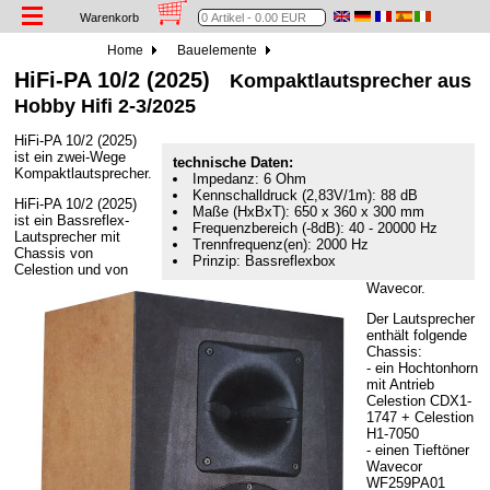
Warenkorb
Home
Bauelemente
HiFi-PA 10/2 (2025)
Kompaktlautsprecher aus
Hobby Hifi 2-3/2025
HiFi-PA 10/2 (2025)
ist ein zwei-Wege
technische Daten:
Kompaktlautsprecher.
Impedanz: 6 Ohm
Kennschalldruck (2,83V/1m): 88 dB
HiFi-PA 10/2 (2025)
Maße (HxBxT): 650 x 360 x 300 mm
ist ein Bassreflex-
Frequenzbereich (-8dB): 40 - 20000 Hz
Lautsprecher mit
Trennfrequenz(en): 2000 Hz
Chassis von
Prinzip: Bassreflexbox
Celestion und von
Wavecor.
Der Lautsprecher
enthält folgende
Chassis:
- ein Hochtonhorn
mit Antrieb
Celestion CDX1-
1747 + Celestion
H1-7050
- einen Tieftöner
Wavecor
WF259PA01