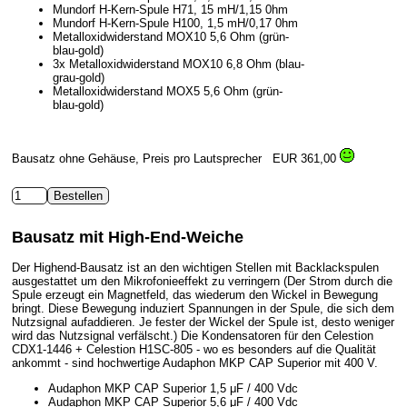
Mundorf H-Kern-Spule H71, 15 mH/1,15 0hm
Mundorf H-Kern-Spule H100, 1,5 mH/0,17 0hm
Metalloxidwiderstand MOX10 5,6 Ohm (grün-
blau-gold)
3x Metalloxidwiderstand MOX10 6,8 Ohm (blau-
grau-gold)
Metalloxidwiderstand MOX5 5,6 Ohm (grün-
blau-gold)
Bausatz ohne Gehäuse, Preis pro Lautsprecher
EUR 361,00
Bausatz mit High-End-Weiche
Der Highend-Bausatz ist an den wichtigen Stellen mit Backlackspulen
ausgestattet um den Mikrofonieeffekt zu verringern (Der Strom durch die
Spule erzeugt ein Magnetfeld, das wiederum den Wickel in Bewegung
bringt. Diese Bewegung induziert Spannungen in der Spule, die sich dem
Nutzsignal aufaddieren. Je fester der Wickel der Spule ist, desto weniger
wird das Nutzsignal verfälscht.) Die Kondensatoren für den Celestion
CDX1-1446 + Celestion H1SC-805 - wo es besonders auf die Qualität
ankommt - sind hochwertige Audaphon MKP CAP Superior mit 400 V.
Audaphon MKP CAP Superior 1,5 μF / 400 Vdc
Audaphon MKP CAP Superior 5,6 μF / 400 Vdc