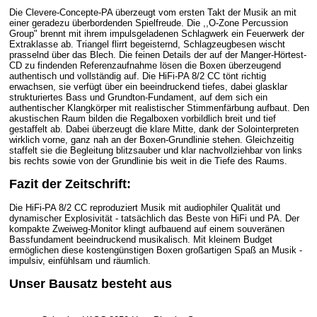
Die Clevere-Concepte-PA überzeugt vom ersten Takt der Musik an mit
einer geradezu überbordenden Spielfreude. Die ,,O-Zone Percussion
Group" brennt mit ihrem impulsgeladenen Schlagwerk ein Feuerwerk der
Extraklasse ab. Triangel flirrt begeisternd, Schlagzeugbesen wischt
prasselnd über das Blech. Die feinen Details der auf der Manger-Hörtest-
CD zu findenden Referenzaufnahme lösen die Boxen überzeugend
authentisch und vollständig auf. Die HiFi-PA 8/2 CC tönt richtig
erwachsen, sie verfügt über ein beeindruckend tiefes, dabei glasklar
strukturiertes Bass und Grundton-Fundament, auf dem sich ein
authentischer Klangkörper mit realistischer Stimmenfärbung aufbaut. Den
akustischen Raum bilden die Regalboxen vorbildlich breit und tief
gestaffelt ab. Dabei überzeugt die klare Mitte, dank der Solointerpreten
wirklich vorne, ganz nah an der Boxen-Grundlinie stehen. Gleichzeitig
staffelt sie die Begleitung blitzsauber und klar nachvollziehbar von links
bis rechts sowie von der Grundlinie bis weit in die Tiefe des Raums.
Fazit der Zeitschrift:
Die HiFi-PA 8/2 CC reproduziert Musik mit audiophiler Qualität und
dynamischer Explosivität - tatsächlich das Beste von HiFi und PA. Der
kompakte Zweiweg-Monitor klingt aufbauend auf einem souveränen
Bassfundament beeindruckend musikalisch. Mit kleinem Budget
ermöglichen diese kostengünstigen Boxen großartigen Spaß an Musik -
impulsiv, einfühlsam und räumlich.
Unser Bausatz besteht aus