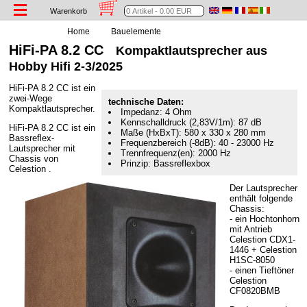
Warenkorb
Home
Bauelemente
HiFi-PA 8.2 CC
Kompaktlautsprecher aus
Hobby Hifi 2-3/2025
HiFi-PA 8.2 CC ist ein
zwei-Wege
technische Daten:
Kompaktlautsprecher.
Impedanz: 4 Ohm
Kennschalldruck (2,83V/1m): 87 dB
HiFi-PA 8.2 CC ist ein
Maße (HxBxT): 580 x 330 x 280 mm
Bassreflex-
Frequenzbereich (-8dB): 40 - 23000 Hz
Lautsprecher mit
Trennfrequenz(en): 2000 Hz
Chassis von
Prinzip: Bassreflexbox
Celestion .
Der Lautsprecher
enthält folgende
Chassis:
- ein Hochtonhorn
mit Antrieb
Celestion CDX1-
1446 + Celestion
H1SC-8050
- einen Tieftöner
Celestion
CF0820BMB