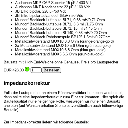
Audaphon MKP CAP Superior 15 μF / 400 Vdc
Audaphon MKT Kondensator 22 μF / 160 Vdc
JB Elko bipolar, 220 μF/50 Vdc
JB Elko bipolar advanced, 68μF / 50 Vdc
Mundorf Backlack-Luftspule BL71, 0,68 mH/0,71 Ohm
Mundorf Backlack-Luftspule BL71, 3,3 mH/1,75 Ohm
Mundorf Backlack-Luftspule BL71, 15 mH/4,45 Ohm
Mundorf Backlack-Luftspule BL140, 0,56 mH/0,20 Ohm
Mundorf Backlack Rohrkernspule BP125 1,5mH/0,27Ohm
Metalloxidwiderstand MOX10 3,3 Ohm (orange-orange-gold)
2x Metalloxidwiderstand MOX10 5,6 Ohm (grün-blau-gold)
Metalloxidwiderstand MOX10 6,8 Ohm (blau-grau-gold)
Metalloxidwiderstand MOX5 5,6 Ohm (grün-blau-gold)
Bausatz mit High-End-Weiche ohne Gehäuse, Preis pro Lautsprecher
EUR 428,00
Impedanzkorrektur
Falls der Lautsprecher an einem Röhrenverstärker betrieben werden soll,
dann sollte eine Impedanzkorrektur zum Einsatz kommen. Hier spielt die
Bauteilqualität nur eine geringe Rolle, weswegen wir nur einen Bausatz
anbieten (auf Wunsch erhalten Sie selbstverständlich auch höherwertige
Bauteile).
Zur Impedanzkorrektur liefern wir folgende Bauteile: