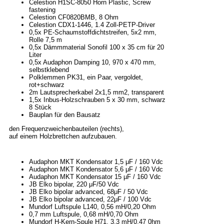
Celestion H1SC-8050 Horn Plastic, Screw
fastening
Celestion CF0820BMB, 8 Ohm
Celestion CDX1-1446, 1.4 Zoll-PETP-Driver
0,5x PE-Schaumstoffdichtstreifen, 5x2 mm,
Rolle 7,5 m
0,5x Dämmmaterial Sonofil 100 x 35 cm für 20
Liter
0,5x Audaphon Damping 10, 970 x 470 mm,
selbstklebend
Polklemmen PK31, ein Paar, vergoldet,
rot+schwarz
2m Lautsprecherkabel 2x1,5 mm2, transparent
1,5x Inbus-Holzschrauben 5 x 30 mm, schwarz
8 Stück
Bauplan für den Bausatz
den Frequenzweichenbauteilen (rechts),
auf einem Holzbrettchen aufzubauen.
Audaphon MKT Kondensator 1,5 μF / 160 Vdc
Audaphon MKT Kondensator 5,6 μF / 160 Vdc
Audaphon MKT Kondensator 15 µF / 160 Vdc
JB Elko bipolar, 220 μF/50 Vdc
JB Elko bipolar advanced, 68μF / 50 Vdc
JB Elko bipolar advanced, 22μF / 100 Vdc
Mundorf Luftspule L140, 0,56 mH/0,20 Ohm
0,7 mm Luftspule, 0,68 mH/0,70 Ohm
Mundorf H-Kern-Spule H71, 3,3 mH/0,47 0hm