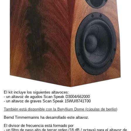
El kit incluye los siguientes altavoces:
- un altavoz de agudos Scan Speak D3004/662000
- un altavoz de graves Scan Speak 15WU/8741T00
También está disponible con la Beryllium Dome (cúpulas de berilio)
Bernd Timmermanns ha desarrollado este altavoz.
El divisor de frecuencia está formado por
- un filtro de paso alto de tercer orden (18 dB / octava) para el altavoz de