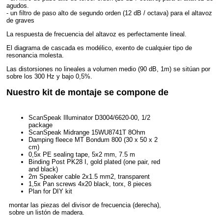
agudos.
- un filtro de paso alto de segundo orden (12 dB / octava) para el altavoz
de graves
La respuesta de frecuencia del altavoz es perfectamente lineal.
El diagrama de cascada es modélico, exento de cualquier tipo de
resonancia molesta.
Las distorsiones no lineales a volumen medio (90 dB, 1m) se sitúan por
sobre los 300 Hz y bajo 0,5%.
Nuestro kit de montaje se compone de
ScanSpeak Illuminator D3004/6620-00, 1/2
package
ScanSpeak Midrange 15WU8741T 8Ohm
Damping fleece MT Bondum 800 (30 x 50 x 2
cm)
0,5x PE sealing tape, 5x2 mm, 7.5 m
Binding Post PK28 I, gold plated (one pair, red
and black)
2m Speaker cable 2x1.5 mm2, transparent
1,5x Pan screws 4x20 black, torx, 8 pieces
Plan for DIY kit
montar las piezas del divisor de frecuencia (derecha),
sobre un listón de madera.