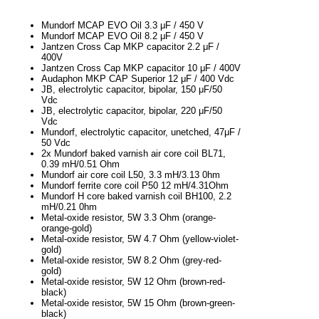
Mundorf MCAP EVO Oil 3.3 μF / 450 V
Mundorf MCAP EVO Oil 8.2 μF / 450 V
Jantzen Cross Cap MKP capacitor 2.2 μF /
400V
Jantzen Cross Cap MKP capacitor 10 μF / 400V
Audaphon MKP CAP Superior 12 μF / 400 Vdc
JB, electrolytic capacitor, bipolar, 150 μF/50
Vdc
JB, electrolytic capacitor, bipolar, 220 μF/50
Vdc
Mundorf, electrolytic capacitor, unetched, 47μF /
50 Vdc
2x Mundorf baked varnish air core coil BL71,
0.39 mH/0.51 Ohm
Mundorf air core coil L50, 3.3 mH/3.13 0hm
Mundorf ferrite core coil P50 12 mH/4.31Ohm
Mundorf H core baked varnish coil BH100, 2.2
mH/0.21 0hm
Metal-oxide resistor, 5W 3.3 Ohm (orange-
orange-gold)
Metal-oxide resistor, 5W 4.7 Ohm (yellow-violet-
gold)
Metal-oxide resistor, 5W 8.2 Ohm (grey-red-
gold)
Metal-oxide resistor, 5W 12 Ohm (brown-red-
black)
Metal-oxide resistor, 5W 15 Ohm (brown-green-
black)