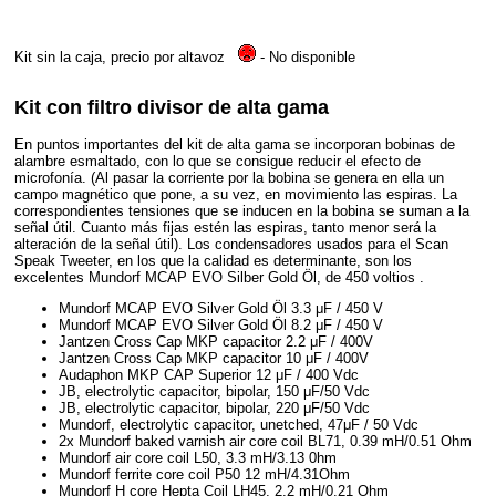
Kit sin la caja, precio por altavoz
- No disponible
Kit con filtro divisor de alta gama
En puntos importantes del kit de alta gama se incorporan bobinas de
alambre esmaltado, con lo que se consigue reducir el efecto de
microfonía. (Al pasar la corriente por la bobina se genera en ella un
campo magnético que pone, a su vez, en movimiento las espiras. La
correspondientes tensiones que se inducen en la bobina se suman a la
señal útil. Cuanto más fijas estén las espiras, tanto menor será la
alteración de la señal útil). Los condensadores usados para el Scan
Speak Tweeter, en los que la calidad es determinante, son los
excelentes Mundorf MCAP EVO Silber Gold Öl, de 450 voltios .
Mundorf MCAP EVO Silver Gold Öl 3.3 μF / 450 V
Mundorf MCAP EVO Silver Gold Öl 8.2 μF / 450 V
Jantzen Cross Cap MKP capacitor 2.2 μF / 400V
Jantzen Cross Cap MKP capacitor 10 μF / 400V
Audaphon MKP CAP Superior 12 μF / 400 Vdc
JB, electrolytic capacitor, bipolar, 150 μF/50 Vdc
JB, electrolytic capacitor, bipolar, 220 μF/50 Vdc
Mundorf, electrolytic capacitor, unetched, 47μF / 50 Vdc
2x Mundorf baked varnish air core coil BL71, 0.39 mH/0.51 Ohm
Mundorf air core coil L50, 3.3 mH/3.13 0hm
Mundorf ferrite core coil P50 12 mH/4.31Ohm
Mundorf H core Hepta Coil LH45, 2,2 mH/0.21 Ohm