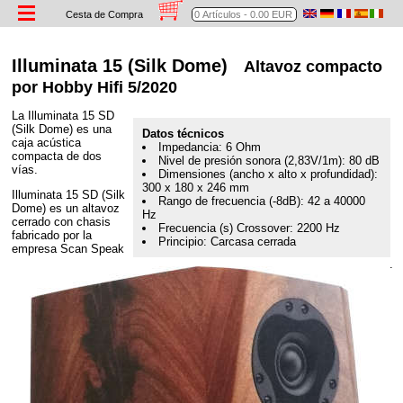
Cesta de Compra
Illuminata 15 (Silk Dome)
Altavoz compacto
por Hobby Hifi 5/2020
La Illuminata 15 SD
(Silk Dome) es una
Datos técnicos
caja acústica
Impedancia: 6 Ohm
compacta de dos
Nivel de presión sonora (2,83V/1m): 80 dB
vías.
Dimensiones (ancho x alto x profundidad):
300 x 180 x 246 mm
Illuminata 15 SD (Silk
Rango de frecuencia (-8dB): 42 a 40000
Dome) es un altavoz
Hz
cerrado con chasis
Frecuencia (s) Crossover: 2200 Hz
fabricado por la
Principio: Carcasa cerrada
empresa Scan Speak
.