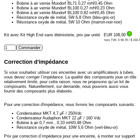
Bobine à air vernie Mundorf BL71 0,27 mH/0,45 Ohm
Bobine à air vernie Mundorf BL100 0,27 mH/0,23 Ohm
Bobine à air vernie Mundorf BL100 0,82 mH/0,45 Ohm
Résistance oxyde de métal, 5W 6,8 Ohm (bleu-gris-or)
Résistance oxyde de métal, 5W 10 Ohm (marron-noir-noir)
Kit avec Kit High End sans ébénisterie, prix par unité
EUR 108,00
hors TVA: € 90.76 / $ 104.
Correction d'impédance
Si vous souhaitez utiliser ces enceintes avec un amplificateurs à tubes,
vous devez corriger l´impédance. La qualité des composants joue un rôle
relativement limité, pour cette raison, nous ne proposons qu´un kit de
composants. Naturellement, sur demande, nous pouvons aussi vous
fournir des composants plus élaborés.
Pour une correction d'impédance, nous livrons les composants suivants:
Condensateur MKT 4,7 μF / 250Vdc
Condensateur Audaphon MKT 22 μF / 160 Vdc
Bobine à air 0,7 mm , 0,33 mH/0,48 Ohm
Résistance oxyde de métal, 10W 5,6 Ohm (vert-bleu-or)
Prix par correction d´impédance pour une enceinte, à monter sur support