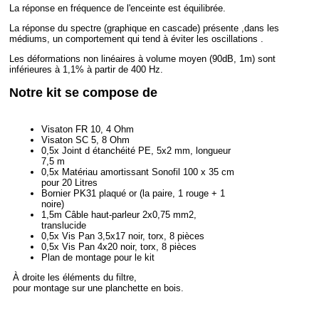
La réponse en fréquence de l'enceinte est équilibrée.
La réponse du spectre (graphique en cascade) présente ,dans les
médiums, un comportement qui tend à éviter les oscillations .
Les déformations non linéaires à volume moyen (90dB, 1m) sont
inférieures à 1,1% à partir de 400 Hz.
Notre kit se compose de
Visaton FR 10, 4 Ohm
Visaton SC 5, 8 Ohm
0,5x Joint d étanchéité PE, 5x2 mm, longueur
7,5 m
0,5x Matériau amortissant Sonofil 100 x 35 cm
pour 20 Litres
Bornier PK31 plaqué or (la paire, 1 rouge + 1
noire)
1,5m Câble haut-parleur 2x0,75 mm2,
translucide
0,5x Vis Pan 3,5x17 noir, torx, 8 pièces
0,5x Vis Pan 4x20 noir, torx, 8 pièces
Plan de montage pour le kit
À droite les éléments du filtre,
pour montage sur une planchette en bois.