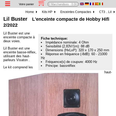
Votre panier
Home
Kits HP
Enceintes Compactes
CT3 .. Lil
Lil Buster
L'enceinte compacte de Hobby Hifi
2/2022
Lil Buster est une
enceinte compacte à
Fiche technique:
deux voies.
Impédance nominale: 4 Ohm
Sensibilité (2,83V/1m): 88 dB
Lil Buster est une
Dimensions (HxLxP): 320 x 170 x 250 mm
enceinte basse-réflex,
Réponse en fréquence (-8dB): 60 - 21000
utilisant des haut-
Hz
parleurs Visaton .
Fréquence(s) de coupure: 4000 Hz
Principe: bassréflex
Le kit comprend les
haut-