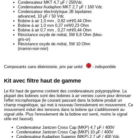
Condensateur MKT 4,7 μF / 250Vdc
Condensateur Audaphon MKT 2,7 μF / 160 Vdc
Condensateur électrolytique JB bipolaires
advanced, 10 μF / 50 Vdc
Bobine à air 1,0 mm , 0,82 mH/0,44 Ohm
Bobine à air 1,0 mm 0,27 mH/0,23 Ohm
Bobine à air 0,7 mm , 0,27 mH/0,44 Ohm
Résistance oxyde de métal, 5W 6,8 Ohm (bleu-
gris-or)
Résistance oxyde de métal, 5W 10 Ohm
(marron-noir-noir)
Composants sans ébénisterie, prix par unité
- indisponible
Kit avec filtre haut de gamme
Le Kit haut de gamme contient des condensateurs polypropylène. La
plupart des bobines sont des bobines à air vernies cuivre pour diminuer
l'effet microphonique (le courant passant dans la bobine produit un
champ magnétique, qui met à nouveau l'enroulement en mouvement. Ce
mouvement induit des tensions dans la bobine qui s'additionnent au
signal utile. Plus l'enroulement de la bobine est serré, moins le signal
utile est faussé).
Condensateur Jantzen Cross Cap (MKP) 4,7 μF / 400V
Condensateur Jantzen Cross Cap (MKP) 10 μF / 400V
Condensateur Audaphon Superior (MKP) 2,7 μF / 400 Vdc