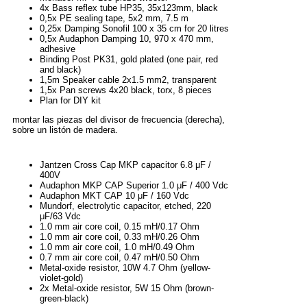
4x Bass reflex tube HP35, 35x123mm, black
0,5x PE sealing tape, 5x2 mm, 7.5 m
0,25x Damping Sonofil 100 x 35 cm for 20 litres
0,5x Audaphon Damping 10, 970 x 470 mm,
adhesive
Binding Post PK31, gold plated (one pair, red
and black)
1,5m Speaker cable 2x1.5 mm2, transparent
1,5x Pan screws 4x20 black, torx, 8 pieces
Plan for DIY kit
montar las piezas del divisor de frecuencia (derecha),
sobre un listón de madera.
Jantzen Cross Cap MKP capacitor 6.8 μF /
400V
Audaphon MKP CAP Superior 1.0 μF / 400 Vdc
Audaphon MKT CAP 10 μF / 160 Vdc
Mundorf, electrolytic capacitor, etched, 220
μF/63 Vdc
1.0 mm air core coil, 0.15 mH/0.17 Ohm
1.0 mm air core coil, 0.33 mH/0.26 Ohm
1.0 mm air core coil, 1.0 mH/0.49 Ohm
0.7 mm air core coil, 0.47 mH/0.50 Ohm
Metal-oxide resistor, 10W 4.7 Ohm (yellow-
violet-gold)
2x Metal-oxide resistor, 5W 15 Ohm (brown-
green-black)