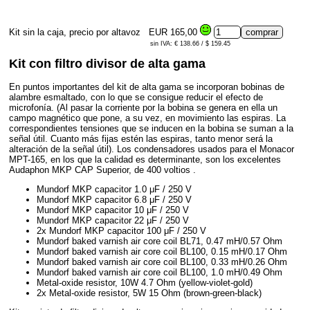
Kit sin la caja, precio por altavoz
EUR 165,00
sin IVA: € 138.66 / $ 159.45
Kit con filtro divisor de alta gama
En puntos importantes del kit de alta gama se incorporan bobinas de
alambre esmaltado, con lo que se consigue reducir el efecto de
microfonía. (Al pasar la corriente por la bobina se genera en ella un
campo magnético que pone, a su vez, en movimiento las espiras. La
correspondientes tensiones que se inducen en la bobina se suman a la
señal útil. Cuanto más fijas estén las espiras, tanto menor será la
alteración de la señal útil). Los condensadores usados para el Monacor
MPT-165, en los que la calidad es determinante, son los excelentes
Audaphon MKP CAP Superior, de 400 voltios .
Mundorf MKP capacitor 1.0 μF / 250 V
Mundorf MKP capacitor 6.8 μF / 250 V
Mundorf MKP capacitor 10 μF / 250 V
Mundorf MKP capacitor 22 μF / 250 V
2x Mundorf MKP capacitor 100 μF / 250 V
Mundorf baked varnish air core coil BL71, 0.47 mH/0.57 Ohm
Mundorf baked varnish air core coil BL100, 0.15 mH/0.17 Ohm
Mundorf baked varnish air core coil BL100, 0.33 mH/0.26 Ohm
Mundorf baked varnish air core coil BL100, 1.0 mH/0.49 Ohm
Metal-oxide resistor, 10W 4.7 Ohm (yellow-violet-gold)
2x Metal-oxide resistor, 5W 15 Ohm (brown-green-black)