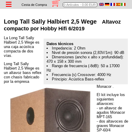
Cesta de Compra
Long Tall Sally Halbiert 2,5 Wege
Altavoz
compacto por Hobby Hifi 6/2019
La Long Tall Sally
Halbiert 2,5 Wege es
Datos técnicos
una caja acústica
Impedancia: 2 Ohm
compacta de dos
Nivel de presión sonora (2,83V/1m): 90 dB
vías.
Dimensiones (ancho x alto x profundidad):
470 x 158 x 300 mm
Long Tall Sally
Rango de frecuencia (-8dB): 50 a 17000
Halbiert 2,5 Wege es
Hz
un altavoz bass reflex
Frecuencia (s) Crossover: 4000 Hz
con chasis fabricado
Principio: Acústica Bass-reflex
por la empresa
Monacor .
El kit incluye los
siguientes
altavoces:
- un altavoz de
agudos Monacor
MPT-165
- dos altavoces de
graves Monacor
SP-60/4