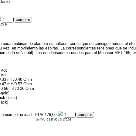
black)
 105.34
orporan bobinas de alambre esmaltado, con lo que se consigue reducir el efect
 vez, en movimiento las espiras. La correspondientes tensiones que se indu
ración de la señal útil). Los condensadores usados para el Monacor MPT-165, e
 Vdc
 Vdc
, 0.33 mH/0.48 Ohm
, 0.47 mH/0.57 Ohm
0, 0.56 mH/0.36 Ohm
-gold)
ack-black)
lack)
a, precio por unidad
EUR 176,00
sin IVA: € 147.90 / $ 170.08