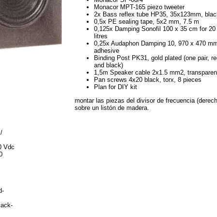
Monacor MPT-165 piezo tweeter
2x Bass reflex tube HP35, 35x123mm, blac
0,5x PE sealing tape, 5x2 mm, 7.5 m
0,125x Damping Sonofil 100 x 35 cm for 20
litres
0,25x Audaphon Damping 10, 970 x 470 m
adhesive
Binding Post PK31, gold plated (one pair, r
and black)
1,5m Speaker cable 2x1.5 mm2, transparen
Pan screws 4x20 black, torx, 8 pieces
Plan for DIY kit
montar las piezas del divisor de frecuencia (derech
sobre un listón de madera.
/
0 Vdc
0
d-
lack-