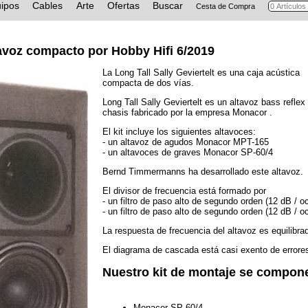
ipos
Cables
Arte
Ofertas
Buscar
Cesta de Compra
avoz compacto por Hobby Hifi 6/2019
La Long Tall Sally Geviertelt es una caja acústica
compacta de dos vías.
Long Tall Sally Geviertelt es un altavoz bass reflex
chasis fabricado por la empresa Monacor .
El kit incluye los siguientes altavoces:
- un altavoz de agudos Monacor MPT-165
- un altavoces de graves Monacor SP-60/4
Bernd Timmermanns ha desarrollado este altavoz.
El divisor de frecuencia está formado por
- un filtro de paso alto de segundo orden (12 dB / o
- un filtro de paso alto de segundo orden (12 dB / o
La respuesta de frecuencia del altavoz es equilibra
El diagrama de cascada está casi exento de errore
Nuestro kit de montaje se compon
Monacor SP-60/4