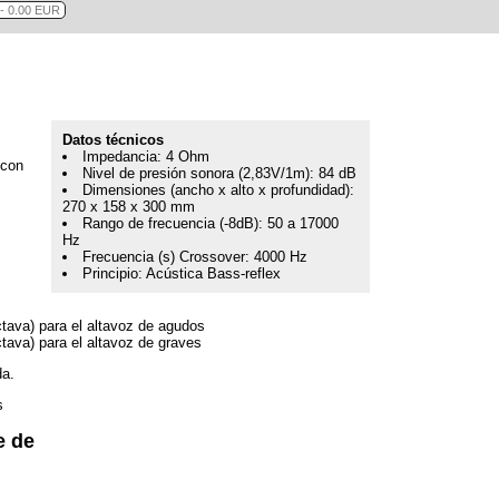
Datos técnicos
Impedancia: 4 Ohm
 con
Nivel de presión sonora (2,83V/1m): 84 dB
Dimensiones (ancho x alto x profundidad):
270 x 158 x 300 mm
Rango de frecuencia (-8dB): 50 a 17000
Hz
Frecuencia (s) Crossover: 4000 Hz
Principio: Acústica Bass-reflex
ctava) para el altavoz de agudos
ctava) para el altavoz de graves
da.
s
e de