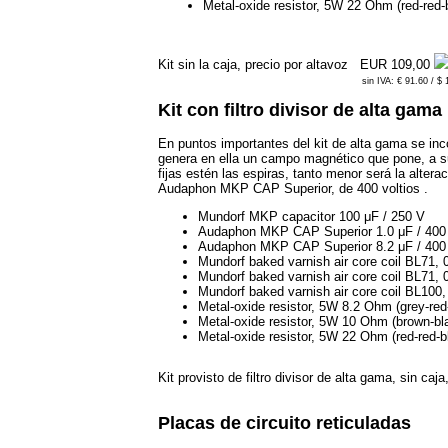
Metal-oxide resistor, 5W 22 Ohm (red-red-
Kit sin la caja, precio por altavoz
EUR 109,00
sin IVA: € 91.60 / $
Kit con filtro divisor de alta gama
En puntos importantes del kit de alta gama se inc
genera en ella un campo magnético que pone, a su
fijas estén las espiras, tanto menor será la alte
Audaphon MKP CAP Superior, de 400 voltios .
Mundorf MKP capacitor 100 μF / 250 V
Audaphon MKP CAP Superior 1.0 μF / 400
Audaphon MKP CAP Superior 8.2 μF / 400
Mundorf baked varnish air core coil BL71
Mundorf baked varnish air core coil BL71
Mundorf baked varnish air core coil BL10
Metal-oxide resistor, 5W 8.2 Ohm (grey-red
Metal-oxide resistor, 5W 10 Ohm (brown-bl
Metal-oxide resistor, 5W 22 Ohm (red-red-b
Kit provisto de filtro divisor de alta gama, sin caj
Placas de circuito reticuladas