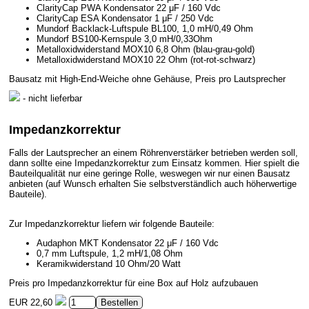
ClarityCap PWA Kondensator 22 μF / 160 Vdc
ClarityCap ESA Kondensator 1 μF / 250 Vdc
Mundorf Backlack-Luftspule BL100, 1,0 mH/0,49 Ohm
Mundorf BS100-Kernspule 3,0 mH/0,33Ohm
Metalloxidwiderstand MOX10 6,8 Ohm (blau-grau-gold)
Metalloxidwiderstand MOX10 22 Ohm (rot-rot-schwarz)
Bausatz mit High-End-Weiche ohne Gehäuse, Preis pro Lautsprecher
- nicht lieferbar
Impedanzkorrektur
Falls der Lautsprecher an einem Röhrenverstärker betrieben werden soll,
dann sollte eine Impedanzkorrektur zum Einsatz kommen. Hier spielt die
Bauteilqualität nur eine geringe Rolle, weswegen wir nur einen Bausatz
anbieten (auf Wunsch erhalten Sie selbstverständlich auch höherwertige
Bauteile).
Zur Impedanzkorrektur liefern wir folgende Bauteile:
Audaphon MKT Kondensator 22 μF / 160 Vdc
0,7 mm Luftspule, 1,2 mH/1,08 Ohm
Keramikwiderstand 10 Ohm/20 Watt
Preis pro Impedanzkorrektur für eine Box auf Holz aufzubauen
EUR 22,60