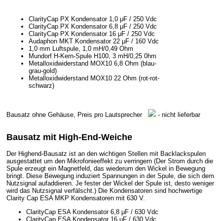
ClarityCap PX Kondensator 1,0 μF / 250 Vdc
ClarityCap PX Kondensator 6,8 μF / 250 Vdc
ClarityCap PX Kondensator 16 μF / 250 Vdc
Audaphon MKT Kondensator 22 μF / 160 Vdc
1,0 mm Luftspule, 1,0 mH/0,49 Ohm
Mundorf H-Kern-Spule H100, 3 mH/0,25 0hm
Metalloxidwiderstand MOX10 6,8 Ohm (blau-
grau-gold)
Metalloxidwiderstand MOX10 22 Ohm (rot-rot-
schwarz)
Bausatz ohne Gehäuse, Preis pro Lautsprecher
- nicht lieferbar
Bausatz mit High-End-Weiche
Der Highend-Bausatz ist an den wichtigen Stellen mit Backlackspulen
ausgestattet um den Mikrofonieeffekt zu verringern (Der Strom durch die
Spule erzeugt ein Magnetfeld, das wiederum den Wickel in Bewegung
bringt. Diese Bewegung induziert Spannungen in der Spule, die sich dem
Nutzsignal aufaddieren. Je fester der Wickel der Spule ist, desto weniger
wird das Nutzsignal verfälscht.) Die Kondensatoren sind hochwertige
Clarity Cap ESA MKP Kondensatoren mit 630 V.
ClarityCap ESA Kondensator 6,8 μF / 630 Vdc
ClarityCap ESA Kondensator 16 μF / 630 Vdc