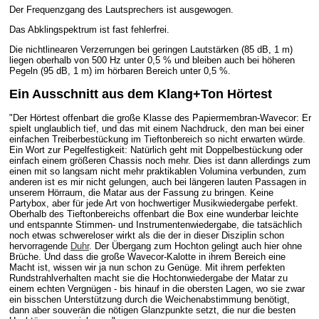
Der Frequenzgang des Lautsprechers ist ausgewogen.
Das Abklingspektrum ist fast fehlerfrei.
Die nichtlinearen Verzerrungen bei geringen Lautstärken (85 dB, 1 m)
liegen oberhalb von 500 Hz unter 0,5 % und bleiben auch bei höheren
Pegeln (95 dB, 1 m) im hörbaren Bereich unter 0,5 %.
Ein Ausschnitt aus dem Klang+Ton Hörtest
"Der Hörtest offenbart die große Klasse des Papiermembran-Wavecor: Er
spielt unglaublich tief, und das mit einem Nachdruck, den man bei einer
einfachen Treiberbestückung im Tieftonbereich so nicht erwarten würde.
Ein Wort zur Pegelfestigkeit: Natürlich geht mit Doppelbestückung oder
einfach einem größeren Chassis noch mehr. Dies ist dann allerdings zum
einen mit so langsam nicht mehr praktikablen Volumina verbunden, zum
anderen ist es mir nicht gelungen, auch bei längeren lauten Passagen in
unserem Hörraum, die Matar aus der Fassung zu bringen. Keine
Partybox, aber für jede Art von hochwertiger Musikwiedergabe perfekt.
Oberhalb des Tieftonbereichs offenbart die Box eine wunderbar leichte
und entspannte Stimmen- und Instrumentenwiedergabe, die tatsächlich
noch etwas schwereloser wirkt als die der in dieser Disziplin schon
hervorragende
Duhr
. Der Übergang zum Hochton gelingt auch hier ohne
Brüche. Und dass die große Wavecor-Kalotte in ihrem Bereich eine
Macht ist, wissen wir ja nun schon zu Genüge. Mit ihrem perfekten
Rundstrahlverhalten macht sie die Hochtonwiedergabe der Matar zu
einem echten Vergnügen - bis hinauf in die obersten Lagen, wo sie zwar
ein bisschen Unterstützung durch die Weichenabstimmung benötigt,
dann aber souverän die nötigen Glanzpunkte setzt, die nur die besten