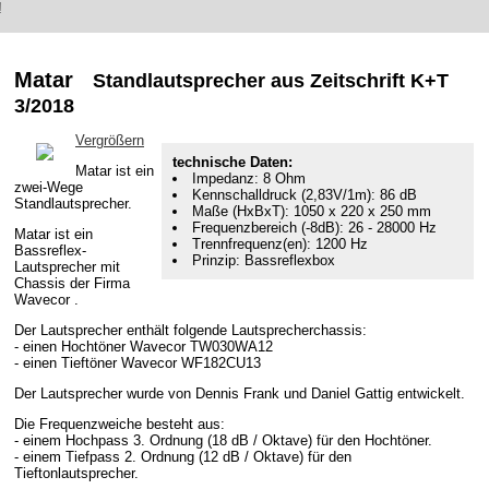
!
Matar
Standlautsprecher aus Zeitschrift K+T
3/2018
Vergrößern
technische Daten:
Matar ist ein
Impedanz: 8 Ohm
zwei-Wege
Kennschalldruck (2,83V/1m): 86 dB
Standlautsprecher.
Maße (HxBxT): 1050 x 220 x 250 mm
Frequenzbereich (-8dB): 26 - 28000 Hz
Matar ist ein
Trennfrequenz(en): 1200 Hz
Bassreflex-
Prinzip: Bassreflexbox
Lautsprecher mit
Chassis der Firma
Wavecor .
Der Lautsprecher enthält folgende Lautsprecherchassis:
- einen Hochtöner Wavecor TW030WA12
- einen Tieftöner Wavecor WF182CU13
Der Lautsprecher wurde von Dennis Frank und Daniel Gattig entwickelt.
Die Frequenzweiche besteht aus:
- einem Hochpass 3. Ordnung (18 dB / Oktave) für den Hochtöner.
- einem Tiefpass 2. Ordnung (12 dB / Oktave) für den
Tieftonlautsprecher.