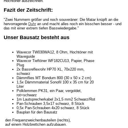
Hochtöner auszeichnen. "
Fazit der Zeitschrift:
"Zwei Nummern größer und noch souveräner: Die Matar knüpft an die
hervorragende
Duhr
an und macht alles noch ein bisschen besser - und
das mit einer extrem tiefen Basswiedergabe."
Unser Bausatz besteht aus
Wavecor TW030WA12, 8 Ohm, Hochtöner mit
Waveguide
Wavecor Tieftöner WF182CU13, Papier, Phase
Plug
2x Bassreflexrohr HP70 XL, 70x220 mm,
schwarz
Dämmflies MT Bondum 800 (30 x 50 x 2 cm)
1,5x Dämmmaterial Sonofil 100 x 35 cm für 20
Liter
Polklemmen PK31, ein Paar, vergoldet,
rot+schwarz
1m Lautsprecherkabel 2x1,5 mm2 Schwarz/Rot
Pan-Schrauben 3,5x17 schwarz, 8 Stück
0,5x Pan-Schrauben 4x20 schwarz, 8 Stück
Bauplan für den Bausatz
den Frequenzweichenbauteilen (rechts),
auf einem Holzbrettchen aufzubauen.