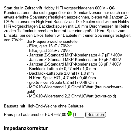
Statt der in Zeitschrift Hobby HiFi vorgeschlagenen 600 V - Q6-
Kondensatoren, die sich gegenüber der Standardversion nur durch eine
etwas erhöhte Spannungsfestigkeit auszeichnen, bieten wir Jantzen Z-
CAPs in unserem High-End-Bausatz an. Die Spulen sind wie bei Hobby
HiFi vorgeschlagen Backlackspulen mit 1,0 mm Durchmesser. In Reihe
zu den Tieftonlautsprechern kommt hier eine große I-Kern-Spule zum
Einsatz; bei den Elkos liefern wir Bauteile mit einer Spannungsfestigkeit
von 70Vdc.
die Frequenzweichenbauteile:
- Elko, glatt 15uF / 70Volt
- Elko, glatt 33uF / 70Volt
- Jantzen Z-Standard MKP-Kondensator 4,7 μF / 400V
- Jantzen Z-Standard MKP-Kondensator 10 μF / 400V
- Jantzen Z-Standard MKP-Kondensator 33 μF / 400V
- Backlack-Luftspule 0,27 mH / 1,0 mm
- Backlack-Luftspule 1,0 mH / 1,0 mm
- H-Kern-Spule H71, 4,7 mH / 0,46 0hm
- große i-Kern-Spule 8,2 mH / 0,49 Ohm
- MOX10-Widerstand 1,0 Ohm/10Watt (braun-schwarz-
gold)
- MOX10-Widerstand 2,2 Ohm/10Watt (rot-rot-gold)
Bausatz mit High-End-Weiche ohne Gehäuse
Preis pro Lautsprecher
EUR 667,00
Impedanzkorrektur