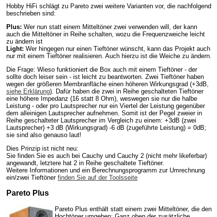
Hobby HiFi schlägt zu Pareto zwei weitere Varianten vor, die nachfolgend
beschrieben sind:
Plus:
Wer nun statt einem Mitteltöner zwei verwenden will, der kann
auch die Mitteltöner in Reihe schalten, wozu die Frequenzweiche leicht
zu ändern ist
Light:
Wer hingegen nur einen Tieftöner wünscht, kann das Projekt auch
nur mit einem Tieftöner realisieren. Auch hierzu ist die Weiche zu ändern.
Die Frage: Wieso funktioniert die Box auch mit einem Tieftöner - der
sollte doch leiser sein - ist leicht zu beantworten. Zwei Tieftöner haben
wegen der größeren Membranfläche einen höheren Wirkungsgrad (+3dB,
siehe Erklärung
). Dafür haben die zwei in Reihe geschalteten Tieftöner
eine höhere Impedanz (16 statt 8 Ohm), weswegen sie nur die halbe
Leistung - oder pro Lautsprecher nur ein Viertel der Leistung gegenüber
dem alleinigen Lautsprecher aufnehmen. Somit ist der Pegel zweier in
Reihe geschalteter Lautsprecher im Vergleich zu einem: +3dB (zwei
Lautsprecher) +3 dB (Wirkungsgrad) -6 dB (zugeführte Leistung) = 0dB;
sie sind also genauso laut!
Dies Prinzip ist nicht neu:
Sie finden Sie es auch bei Cauchy und Cauchy 2 (nicht mehr likeferbar)
angewandt, letztere hat 2 in Reihe geschaltete Tieftöner.
Weitere Informationen und ein Berechnungsprogramm zur Umrechnung
ein/zwei Tieftöner
finden Sie auf der Toolsseite
Pareto Plus
Pareto Plus enthält statt einem zwei Mitteltöner, die den
Hochtöner umgeben: Ganz oben der zusätzliche