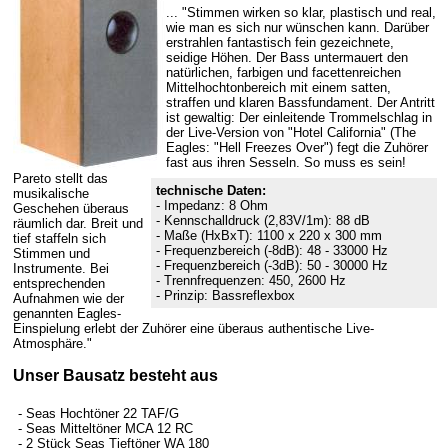
... "Stimmen wirken so klar, plastisch und real,
wie man es sich nur wünschen kann. Darüber
erstrahlen fantastisch fein gezeichnete,
seidige Höhen. Der Bass untermauert den
natürlichen, farbigen und facettenreichen
Mittelhochtonbereich mit einem satten,
straffen und klaren Bassfundament. Der Antritt
ist gewaltig: Der einleitende Trommelschlag in
der Live-Version von "Hotel California" (The
Eagles: "Hell Freezes Over") fegt die Zuhörer
fast aus ihren Sesseln. So muss es sein!
Pareto stellt das
technische Daten:
musikalische
- Impedanz: 8 Ohm
Geschehen überaus
- Kennschalldruck (2,83V/1m): 88 dB
räumlich dar. Breit und
- Maße (HxBxT): 1100 x 220 x 300 mm
tief staffeln sich
- Frequenzbereich (-8dB): 48 - 33000 Hz
Stimmen und
- Frequenzbereich (-3dB): 50 - 30000 Hz
Instrumente. Bei
- Trennfrequenzen: 450, 2600 Hz
entsprechenden
- Prinzip: Bassreflexbox
Aufnahmen wie der
genannten Eagles-
Einspielung erlebt der Zuhörer eine überaus authentische Live-
Atmosphäre."
Unser Bausatz besteht aus
- Seas Hochtöner 22 TAF/G
- Seas Mitteltöner MCA 12 RC
- 2 Stück Seas Tieftöner WA 180