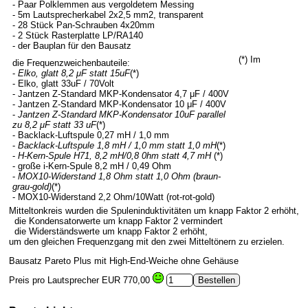
- Paar Polklemmen aus vergoldetem Messing
- 5m Lautsprecherkabel 2x2,5 mm2, transparent
- 28 Stück Pan-Schrauben 4x20mm
- 2 Stück Rasterplatte LP/RA140
- der Bauplan für den Bausatz
(*) Im
die Frequenzweichenbauteile:
-
Elko, glatt 8,2 μF statt 15uF
(*)
- Elko, glatt 33uF / 70Volt
- Jantzen Z-Standard MKP-Kondensator 4,7 μF / 400V
- Jantzen Z-Standard MKP-Kondensator 10 μF / 400V
-
Jantzen Z-Standard MKP-Kondensator 10uF parallel
zu 8,2 μF statt 33 uF
(*)
- Backlack-Luftspule 0,27 mH / 1,0 mm
-
Backlack-Luftspule 1,8 mH / 1,0 mm statt 1,0 mH
(*)
-
H-Kern-Spule H71, 8,2 mH/0,8 0hm statt 4,7 mH
(*)
- große i-Kern-Spule 8,2 mH / 0,49 Ohm
-
MOX10-Widerstand 1,8 Ohm statt 1,0 Ohm (braun-
grau-gold)
(*)
- MOX10-Widerstand 2,2 Ohm/10Watt (rot-rot-gold)
Mitteltonkreis wurden die Spuleninduktivitäten um knapp Faktor 2 erhöht,
die Kondensatorwerte um knapp Faktor 2 vermindert
die Widerständswerte um knapp Faktor 2 erhöht,
um den gleichen Frequenzgang mit den zwei Mitteltönern zu erzielen.
Bausatz Pareto Plus mit High-End-Weiche ohne Gehäuse
Preis pro Lautsprecher
EUR 770,00