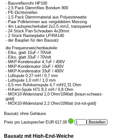
- Bassreflexrohr HP100
- 2,5 Pack Dämmflies Bondum 800
- PE-Dichtstreifen
- 1,5 Pack Dämmmaterial aus Polyesterwatte
- Paar Polklemmen aus vergoldetem Messing
- 4m Lautsprecherkabel 2x2,5 mm2, transparent
- 24 Stück Pan-Schrauben 4x20mm
- 2 Stück Rasterplatte LP/RA140
- der Bauplan für den Bausatz
die Frequenzweichenbauteile:
- Elko, glatt 15uF / 70Volt
- Elko, glatt 33uF / 70Volt
- MKP-Kondensator 4,7uF / 400V
- MKP-Kondensator 10uF / 400V
- MKP-Kondensator 33uF / 400V
- Luftspule 0,27 mH / 0,7 mm
- Luftspule 1,0 mH / 1,0 mm
- 0,5 mm Rohrkernspule 4,7 mH/2,31 Ohm
- H-Kern-Spule H71 8,2 mH / 0,8 Ohm
- MOX10-Widerstand 1,0 Ohm/10Watt (braun-schwarz-
gold)
- MOX10-Widerstand 2,2 Ohm/10Watt (rot-rot-gold)
Bausatz ohne Gehäuse
Preis pro Lautsprecher
EUR 617,00
Bausatz mit High-End-Weiche