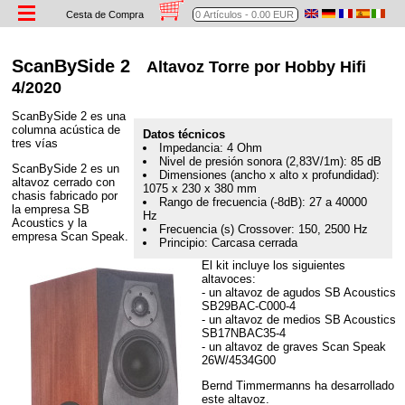
Cesta de Compra
ScanBySide 2
Altavoz Torre por Hobby Hifi
4/2020
ScanBySide 2 es una
columna acústica de
Datos técnicos
tres vías
Impedancia: 4 Ohm
Nivel de presión sonora (2,83V/1m): 85 dB
ScanBySide 2 es un
Dimensiones (ancho x alto x profundidad):
altavoz cerrado con
1075 x 230 x 380 mm
chasis fabricado por
Rango de frecuencia (-8dB): 27 a 40000
la empresa SB
Hz
Acoustics y la
Frecuencia (s) Crossover: 150, 2500 Hz
empresa Scan Speak.
Principio: Carcasa cerrada
El kit incluye los siguientes
altavoces:
- un altavoz de agudos SB Acoustics
SB29BAC-C000-4
- un altavoz de medios SB Acoustics
SB17NBAC35-4
- un altavoz de graves Scan Speak
26W/4534G00
Bernd Timmermanns ha desarrollado
este altavoz.