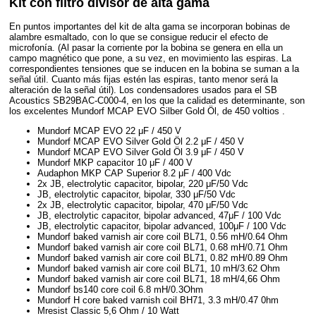
Kit con filtro divisor de alta gama
En puntos importantes del kit de alta gama se incorporan bobinas de
alambre esmaltado, con lo que se consigue reducir el efecto de
microfonía. (Al pasar la corriente por la bobina se genera en ella un
campo magnético que pone, a su vez, en movimiento las espiras. La
correspondientes tensiones que se inducen en la bobina se suman a la
señal útil. Cuanto más fijas estén las espiras, tanto menor será la
alteración de la señal útil). Los condensadores usados para el SB
Acoustics SB29BAC-C000-4, en los que la calidad es determinante, son
los excelentes Mundorf MCAP EVO Silber Gold Öl, de 450 voltios .
Mundorf MCAP EVO 22 μF / 450 V
Mundorf MCAP EVO Silver Gold Öl 2.2 μF / 450 V
Mundorf MCAP EVO Silver Gold Öl 3.9 μF / 450 V
Mundorf MKP capacitor 10 μF / 400 V
Audaphon MKP CAP Superior 8.2 μF / 400 Vdc
2x JB, electrolytic capacitor, bipolar, 220 μF/50 Vdc
JB, electrolytic capacitor, bipolar, 330 μF/50 Vdc
2x JB, electrolytic capacitor, bipolar, 470 μF/50 Vdc
JB, electrolytic capacitor, bipolar advanced, 47μF / 100 Vdc
JB, electrolytic capacitor, bipolar advanced, 100μF / 100 Vdc
Mundorf baked varnish air core coil BL71, 0.56 mH/0.64 Ohm
Mundorf baked varnish air core coil BL71, 0.68 mH/0.71 Ohm
Mundorf baked varnish air core coil BL71, 0.82 mH/0.89 Ohm
Mundorf baked varnish air core coil BL71, 10 mH/3.62 Ohm
Mundorf baked varnish air core coil BL71, 18 mH/4,66 Ohm
Mundorf bs140 core coil 6.8 mH/0.3Ohm
Mundorf H core baked varnish coil BH71, 3.3 mH/0.47 0hm
Mresist Classic 5,6 Ohm / 10 Watt