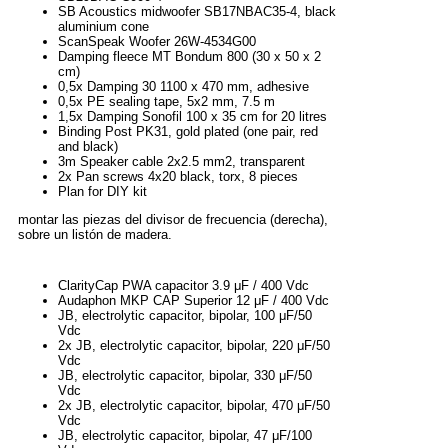
SB Acoustics midwoofer SB17NBAC35-4, black
aluminium cone
ScanSpeak Woofer 26W-4534G00
Damping fleece MT Bondum 800 (30 x 50 x 2
cm)
0,5x Damping 30 1100 x 470 mm, adhesive
0,5x PE sealing tape, 5x2 mm, 7.5 m
1,5x Damping Sonofil 100 x 35 cm for 20 litres
Binding Post PK31, gold plated (one pair, red
and black)
3m Speaker cable 2x2.5 mm2, transparent
2x Pan screws 4x20 black, torx, 8 pieces
Plan for DIY kit
montar las piezas del divisor de frecuencia (derecha),
sobre un listón de madera.
ClarityCap PWA capacitor 3.9 μF / 400 Vdc
Audaphon MKP CAP Superior 12 μF / 400 Vdc
JB, electrolytic capacitor, bipolar, 100 μF/50
Vdc
2x JB, electrolytic capacitor, bipolar, 220 μF/50
Vdc
JB, electrolytic capacitor, bipolar, 330 μF/50
Vdc
2x JB, electrolytic capacitor, bipolar, 470 μF/50
Vdc
JB, electrolytic capacitor, bipolar, 47 μF/100