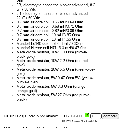
Vdc
JB, electrolytic capacitor, bipolar advanced, 8.2
μF / 50 Vdc
JB, electrolytic capacitor, bipolar advanced,
22μF / 50 Vdc
0.7 mm air core coil, 0.56 mH/0.64 Ohm
0.7 mm air core coil, 0.68 mH/0.71 Ohm
0.7 mm air core coil, 0.82 mH/0.89 Ohm
0.7 mm air core coil, 10 mH/3.85 Ohm
0.7 mm air core coil, 18 mH/4,66 Ohm
Mundorf bs140 core coil 6.8 mH/0.3Ohm
Mundorf H core coil H71, 3.3 mH/0.47 0hm
Metal-oxide resistor, 10W 1.0 Ohm (brown-
black-gold)
Metal-oxide resistor, 10W 2.2 Ohm (red-red-
gold)
Metal-oxide resistor, 10W 5.6 Ohm (green-blue-
gold)
Metal-oxide resistor, 5W 0.47 Ohm 5% (yellow-
purple-silver)
Metal-oxide resistor, 5W 3.3 Ohm (orange-
orange-gold)
Metal-oxide resistor, 5W 27 Ohm (red-purple-
black)
Kit sin la caja, precio por altavoz
EUR 1204,00
sin IVA: € 1011.76 / $ 1163.53