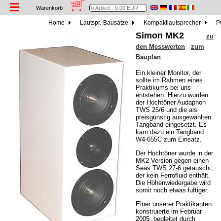
Warenkorb
Home
Lautspr.-Bausätze
Kompaktlautsprecher
Pu
Simon MK2
zu
den Messwerten
zum
Bauplan
Ein kleiner Monitor, der
sollte im Rahmen eines
Praktikums bei uns
entstehen. Hierzu wurden
der Hochtöner Audaphon
TWS 25/6 und die als
preisgünstig ausgewählten
Tangband eingesetzt. Es
kam dazu ein Tangband
W4-655C zum Einsatz.
Der Hochtöner wurde in der
MK2-Version gegen einen
Seas TWS 27-6 getauscht,
der kein Ferrofluid enthält.
Die Höhenwiedergabe wird
somit noch etwas luftiger.
Einer unserer Praktikanten
konstruierte im Februar
2005, begleitet durch