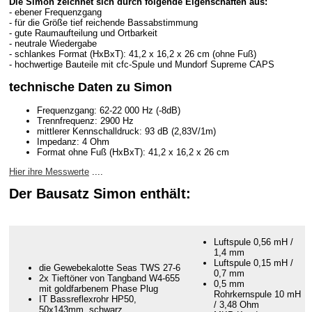
Die Simon zeichnet sich durch folgende Eigenschaften aus:
- ebener Frequenzgang
- für die Größe tief reichende Bassabstimmung
- gute Raumaufteilung und Ortbarkeit
- neutrale Wiedergabe
- schlankes Format (HxBxT): 41,2 x 16,2 x 26 cm (ohne Fuß)
- hochwertige Bauteile mit cfc-Spule und Mundorf Supreme CAPS
technische Daten zu Simon
Frequenzgang: 62-22 000 Hz (-8dB)
Trennfrequenz: 2900 Hz
mittlerer Kennschalldruck: 93 dB (2,83V/1m)
Impedanz: 4 Ohm
Format ohne Fuß (HxBxT): 41,2 x 16,2 x 26 cm
Hier ihre Messwerte
....
Der Bausatz Simon enthält:
Luftspule 0,56 mH /
1,4 mm
Luftspule 0,15 mH /
die Gewebekalotte Seas TWS 27-6
0,7 mm
2x Tieftöner von Tangband W4-655
0,5 mm
mit goldfarbenem Phase Plug
Rohrkernspule 10 mH
IT Bassreflexrohr HP50,
/ 3,48 Ohm
50x143mm, schwarz