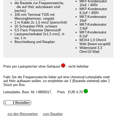
MKP-Kondensator
die Bauteile zur Frequenzweiche,
10uF / 400V
die auf Holz aufzubauen sind
MKP-Kondensator
(rechts)
8,2uF / 400V
105 mm Terminal T105 mit
MKT-Kondensator
Messingklemmen, vergold.
10uF
2 m Kable 2x 1,5 mm2 Querschnitt
MKT-Kondensator
16 Schrauben PAN, schwarz
3,9uF
0,5 Pack Polyester Dämmstoff
MKT-Kondensator
Lautsprecherkabel 2x1,5 mm2, rt-
8,2uF
sw, 1 m
MOX4 1,0 Ohm/4
Beschreibung und Bauplan
Watt (braun-sw-gold)
Widerstand 3,3
Ohm/10 Watt
Preis pro Lautsprecher ohne Gehäuse
- nicht lieferbar
Falls Sie die Frequenzweiche lieber auf eine Universal-Leiterplatte statt
auf Holz aufbauen wollen, so empfehlen wir 1 (Bauteile stehend) oder 2
Stück pro Box:
Leiterplatte, Best.-Nr. I-8805017, Preis
EUR 4,70
zur den Messwerten
zum Bauplan