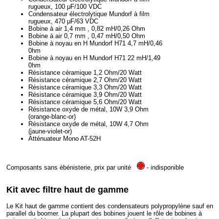
rugueux, 100 μF/100 VDC
Condensateur électrolytique Mundorf à film
rugueux, 470 μF/63 VDC
Bobine à air 1,4 mm , 0,82 mH/0,26 Ohm
Bobine à air 0,7 mm , 0,47 mH/0,50 Ohm
Bobine à noyau en H Mundorf H71 4,7 mH/0,46
0hm
Bobine à noyau en H Mundorf H71 22 mH/1,49
0hm
Résistance céramique 1,2 Ohm/20 Watt
Résistance céramique 2,7 Ohm/20 Watt
Résistance céramique 3,3 Ohm/20 Watt
Résistance céramique 3,9 Ohm/20 Watt
Résistance céramique 5,6 Ohm/20 Watt
Résistance oxyde de métal, 10W 3,9 Ohm
(orange-blanc-or)
Résistance oxyde de métal, 10W 4,7 Ohm
(jaune-violet-or)
Atténuateur Mono AT-52H
Composants sans ébénisterie, prix par unité
- indisponible
Kit avec filtre haut de gamme
Le Kit haut de gamme contient des condensateurs polypropylène sauf en
parallel du boomer. La plupart des bobines jouent le rôle de bobines à