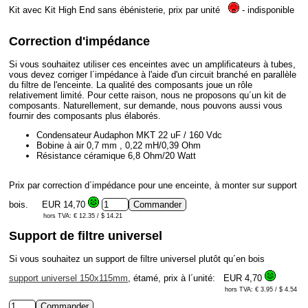
Kit avec Kit High End sans ébénisterie, prix par unité
- indisponible
Correction d'impédance
Si vous souhaitez utiliser ces enceintes avec un amplificateurs à tubes,
vous devez corriger l´impédance à l'aide d'un circuit branché en parallèle
du filtre de l'enceinte. La qualité des composants joue un rôle
relativement limité. Pour cette raison, nous ne proposons qu´un kit de
composants. Naturellement, sur demande, nous pouvons aussi vous
fournir des composants plus élaborés.
Condensateur Audaphon MKT 22 uF / 160 Vdc
Bobine à air 0,7 mm , 0,22 mH/0,39 Ohm
Résistance céramique 6,8 Ohm/20 Watt
Prix par correction d´impédance pour une enceinte, à monter sur support
bois.
EUR 14,70
hors TVA: € 12.35 / $ 14.21
Support de filtre universel
Si vous souhaitez un support de filtre universel plutôt qu´en bois
support universel 150x115mm
, étamé, prix à l´unité:
EUR 4,70
hors TVA: € 3.95 / $ 4.54