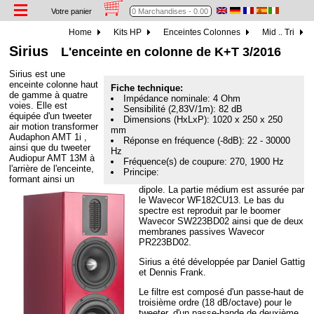
Votre panier
Home
Kits HP
Enceintes Colonnes
Mid .. Tri
Sirius
L'enceinte en colonne de K+T 3/2016
Sirius est une
enceinte colonne haut
Fiche technique:
de gamme à quatre
Impédance nominale: 4 Ohm
voies. Elle est
Sensibilité (2,83V/1m): 82 dB
équipée d'un tweeter
Dimensions (HxLxP): 1020 x 250 x 250
air motion transformer
mm
Audaphon AMT 1i ,
Réponse en fréquence (-8dB): 22 - 30000
ainsi que du tweeter
Hz
Audiopur AMT 13M à
Fréquence(s) de coupure: 270, 1900 Hz
l'arrière de l'enceinte,
Principe:
formant ainsi un
dipole. La partie médium est assurée par
le Wavecor WF182CU13. Le bas du
spectre est reproduit par le boomer
Wavecor SW223BD02 ainsi que de deux
membranes passives Wavecor
PR223BD02.
Sirius a été développée par Daniel Gattig
et Dennis Frank.
Le filtre est composé d'un passe-haut de
troisième ordre (18 dB/octave) pour le
tweeter, d'un passe-bande de deuxième