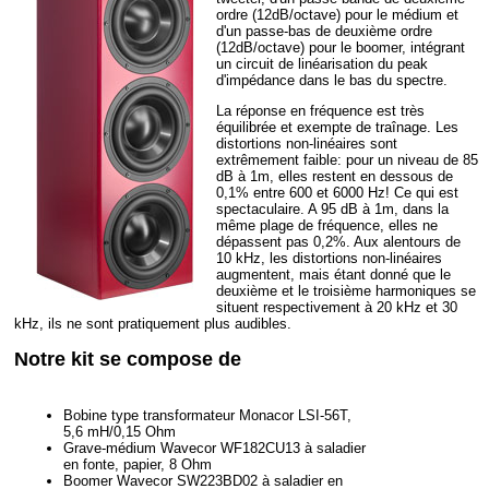
ordre (12dB/octave) pour le médium et
d'un passe-bas de deuxième ordre
(12dB/octave) pour le boomer, intégrant
un circuit de linéarisation du peak
d'impédance dans le bas du spectre.
La réponse en fréquence est très
équilibrée et exempte de traînage. Les
distortions non-linéaires sont
extrêmement faible: pour un niveau de 85
dB à 1m, elles restent en dessous de
0,1% entre 600 et 6000 Hz! Ce qui est
spectaculaire. A 95 dB à 1m, dans la
même plage de fréquence, elles ne
dépassent pas 0,2%. Aux alentours de
10 kHz, les distortions non-linéaires
augmentent, mais étant donné que le
deuxième et le troisième harmoniques se
situent respectivement à 20 kHz et 30
kHz, ils ne sont pratiquement plus audibles.
Notre kit se compose de
Bobine type transformateur Monacor LSI-56T,
5,6 mH/0,15 Ohm
Grave-médium Wavecor WF182CU13 à saladier
en fonte, papier, 8 Ohm
Boomer Wavecor SW223BD02 à saladier en