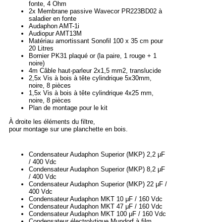
fonte, 4 Ohm
2x Membrane passive Wavecor PR223BD02 à
saladier en fonte
Audaphon AMT-1i
Audiopur AMT13M
Matériau amortissant Sonofil 100 x 35 cm pour
20 Litres
Bornier PK31 plaqué or (la paire, 1 rouge + 1
noire)
4m Câble haut-parleur 2x1,5 mm2, translucide
2,5x Vis à bois à tête cylindrique 5x30mm,
noire, 8 pièces
1,5x Vis à bois à tête cylindrique 4x25 mm,
noire, 8 pièces
Plan de montage pour le kit
À droite les éléments du filtre,
pour montage sur une planchette en bois.
Condensateur Audaphon Superior (MKP) 2,2 μF
/ 400 Vdc
Condensateur Audaphon Superior (MKP) 8,2 μF
/ 400 Vdc
Condensateur Audaphon Superior (MKP) 22 μF /
400 Vdc
Condensateur Audaphon MKT 10 μF / 160 Vdc
Condensateur Audaphon MKT 47 μF / 160 Vdc
Condensateur Audaphon MKT 100 μF / 160 Vdc
Condensateur électrolytique Mundorf à film