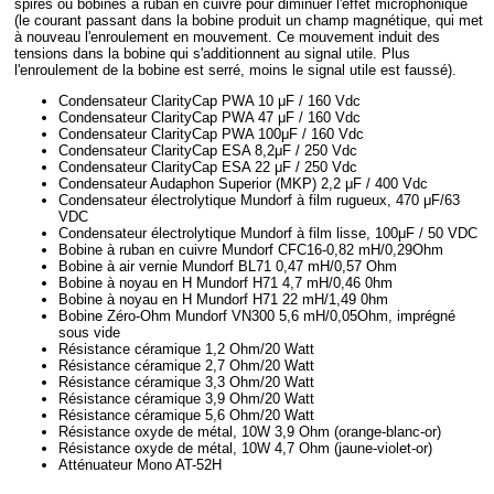
spires ou bobines à ruban en cuivre pour diminuer l'effet microphonique
(le courant passant dans la bobine produit un champ magnétique, qui met
à nouveau l'enroulement en mouvement. Ce mouvement induit des
tensions dans la bobine qui s'additionnent au signal utile. Plus
l'enroulement de la bobine est serré, moins le signal utile est faussé).
Condensateur ClarityCap PWA 10 μF / 160 Vdc
Condensateur ClarityCap PWA 47 μF / 160 Vdc
Condensateur ClarityCap PWA 100μF / 160 Vdc
Condensateur ClarityCap ESA 8,2μF / 250 Vdc
Condensateur ClarityCap ESA 22 μF / 250 Vdc
Condensateur Audaphon Superior (MKP) 2,2 μF / 400 Vdc
Condensateur électrolytique Mundorf à film rugueux, 470 μF/63
VDC
Condensateur électrolytique Mundorf à film lisse, 100μF / 50 VDC
Bobine à ruban en cuivre Mundorf CFC16-0,82 mH/0,29Ohm
Bobine à air vernie Mundorf BL71 0,47 mH/0,57 Ohm
Bobine à noyau en H Mundorf H71 4,7 mH/0,46 0hm
Bobine à noyau en H Mundorf H71 22 mH/1,49 0hm
Bobine Zéro-Ohm Mundorf VN300 5,6 mH/0,05Ohm, imprégné
sous vide
Résistance céramique 1,2 Ohm/20 Watt
Résistance céramique 2,7 Ohm/20 Watt
Résistance céramique 3,3 Ohm/20 Watt
Résistance céramique 3,9 Ohm/20 Watt
Résistance céramique 5,6 Ohm/20 Watt
Résistance oxyde de métal, 10W 3,9 Ohm (orange-blanc-or)
Résistance oxyde de métal, 10W 4,7 Ohm (jaune-violet-or)
Atténuateur Mono AT-52H