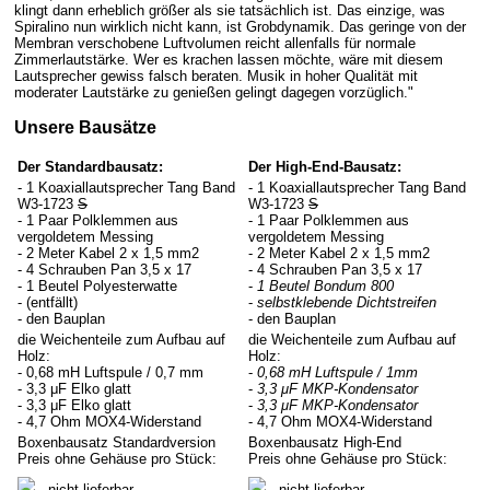
klingt dann erheblich größer als sie tatsächlich ist. Das einzige, was
Spiralino nun wirklich nicht kann, ist Grobdynamik. Das geringe von der
Membran verschobene Luftvolumen reicht allenfalls für normale
Zimmerlautstärke. Wer es krachen lassen möchte, wäre mit diesem
Lautsprecher gewiss falsch beraten. Musik in hoher Qualität mit
moderater Lautstärke zu genießen gelingt dagegen vorzüglich."
Unsere Bausätze
Der Standardbausatz:
Der High-End-Bausatz:
- 1 Koaxiallautsprecher Tang Band
- 1 Koaxiallautsprecher Tang Band
W3-1723
S
W3-1723
S
- 1 Paar Polklemmen aus
- 1 Paar Polklemmen aus
vergoldetem Messing
vergoldetem Messing
- 2 Meter Kabel 2 x 1,5 mm2
- 2 Meter Kabel 2 x 1,5 mm2
- 4 Schrauben Pan 3,5 x 17
- 4 Schrauben Pan 3,5 x 17
- 1 Beutel Polyesterwatte
-
1 Beutel Bondum 800
- (entfällt)
-
selbstklebende Dichtstreifen
- den Bauplan
- den Bauplan
die Weichenteile zum Aufbau auf
die Weichenteile zum Aufbau auf
Holz:
Holz:
- 0,68 mH Luftspule / 0,7 mm
-
0,68 mH Luftspule / 1mm
- 3,3 μF Elko glatt
-
3,3 μF MKP-Kondensator
- 3,3 μF Elko glatt
-
3,3 μF MKP-Kondensator
- 4,7 Ohm MOX4-Widerstand
- 4,7 Ohm MOX4-Widerstand
Boxenbausatz Standardversion
Boxenbausatz High-End
Preis ohne Gehäuse pro Stück:
Preis ohne Gehäuse pro Stück:
- nicht lieferbar
- nicht lieferbar