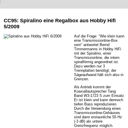
!
CC95: Spiralino
eine Regalbox aus Hobby Hifi
5/2009
Auf die Frage: "Wie klein kann
eine Transmissionline-Box
sein" antwortet Bernd
Timmermanns in Hobby HiFi
mit der Spiralino, einer
Transmissionline, die intern
spiralförmig angeordnet ist.
Dazu werden nur 3
Trennplatten benötigt; der
Sägeaufwand hält sich also in
Grenzen.
Als Antrieb kommt der
Koaxiallautsprecher Tang
Band W3-1723 S zum Einsatz.
Er ist klein und kann dennoch
tiefen Bass reproduzieren.
Durch die Verwendung eines
Transmissionline-Gehäuses
sind dann erstaunliche 55 Hz
(-3 dB) als untere
Grenzfrequenz möglich.