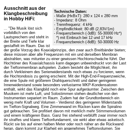
Ausschnitt aus der
Technische Daten:
Klangbeschreibung
- Maße (HxBxT): 280 x 124 x 280 mm
in Hobby HiFi:
- Impedanz: 8 Ohm
- Trennfrequenz: 4 kHz
... "Die Musik löst sich
- Empfindlichkeit: 80 dB (2,83V/1m)
vorbildlich von den
- Frequenzbereich (-3dB): 55-30000 Hz*)
Lautsprechern und steht in
*) mit Einbruch bei 12 und 17 kHz
der Breite und Tiefe klar
- Frequenzbereich (-8dB): 50-30000 Hz
gestaffelt im Raum. Das ist
der große Vorzug des Koaxialprinzips, den zwar auch Breitbänder bieten;
diese müssen aber alle Frequenzen mit ein und derselben Membran
abstrahlen, was mitunter zu einer gewissen Hochtonschwäche führt. Der
Hochtöner des Koaxialchassis kann dagegen unbeeindruckt von der Last
der Tieftonmembran aufspielen. Zudem besteht die Möglichkeit, ihn
durch Verkleinern des Serienwiderstands noch etwas zu forcieren, wenn
die Hochtondosis zu gering erscheint. Mit der High-End-Frequenzweiche,
die eine Spule mit größerem Drahtquerschnitt und daher geringeren
Innenwiderstand sowie besonders verlustarme MKP-Kondensatoren
enthält, wirkt das Klangbild noch eine Spur aufgeräumter. Zwischen den
Musikern ist mehr Luft, und Solostimmen stehen deutlicher von den
Instrumenten separiert im Raum. Zudem hat der Grundtonbereich ein
wenig mehr Kraft und Volumen - Verdienst des geringeren Widerstands
im Tiefton-Signalweg. Eine Zimmerwand im Rücken kann die Spiralino
gut gebrauchen. Sie profitiert davon mit merklich mehr Stimmenvolumen
und einem kräftigeren Bass. Ganz frei stehend verblüfft zwar immer noch
ihr straffes und klares Tieftonfundament, sie wirkt aber etwas asketisch.
Rückt sie bis auf einen halben Meter oder noch näher an die Rückwand
heran, dann kommt zur Klarheit ein angenehmes Tieftonvolumen. Sie