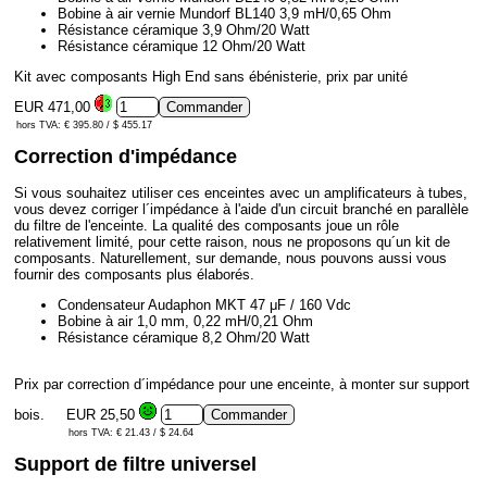
Bobine à air vernie Mundorf BL140 3,9 mH/0,65 Ohm
Résistance céramique 3,9 Ohm/20 Watt
Résistance céramique 12 Ohm/20 Watt
Kit avec composants High End sans ébénisterie, prix par unité
EUR 471,00
hors TVA: € 395.80 / $ 455.17
Correction d'impédance
Si vous souhaitez utiliser ces enceintes avec un amplificateurs à tubes,
vous devez corriger l´impédance à l'aide d'un circuit branché en parallèle
du filtre de l'enceinte. La qualité des composants joue un rôle
relativement limité, pour cette raison, nous ne proposons qu´un kit de
composants. Naturellement, sur demande, nous pouvons aussi vous
fournir des composants plus élaborés.
Condensateur Audaphon MKT 47 μF / 160 Vdc
Bobine à air 1,0 mm, 0,22 mH/0,21 Ohm
Résistance céramique 8,2 Ohm/20 Watt
Prix par correction d´impédance pour une enceinte, à monter sur support
bois.
EUR 25,50
hors TVA: € 21.43 / $ 24.64
Support de filtre universel