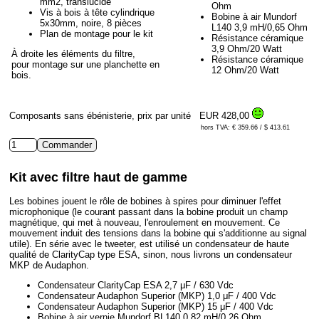
mm2, translucide
Ohm
Vis à bois à tête cylindrique
Bobine à air Mundorf
5x30mm, noire, 8 pièces
L140 3,9 mH/0,65 Ohm
Plan de montage pour le kit
Résistance céramique
3,9 Ohm/20 Watt
À droite les éléments du filtre,
Résistance céramique
pour montage sur une planchette en
12 Ohm/20 Watt
bois.
Composants sans ébénisterie, prix par unité
EUR 428,00
hors TVA: € 359.66 / $ 413.61
Kit avec filtre haut de gamme
Les bobines jouent le rôle de bobines à spires pour diminuer l'effet
microphonique (le courant passant dans la bobine produit un champ
magnétique, qui met à nouveau, l'enroulement en mouvement. Ce
mouvement induit des tensions dans la bobine qui s'additionne au signal
utile). En série avec le tweeter, est utilisé un condensateur de haute
qualité de ClarityCap type ESA, sinon, nous livrons un condensateur
MKP de Audaphon.
Condensateur ClarityCap ESA 2,7 μF / 630 Vdc
Condensateur Audaphon Superior (MKP) 1,0 μF / 400 Vdc
Condensateur Audaphon Superior (MKP) 15 μF / 400 Vdc
Bobine à air vernie Mundorf BL140 0,82 mH/0,26 Ohm