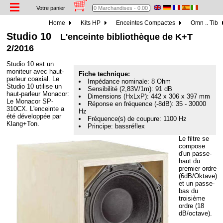
Votre panier
Home
Kits HP
Enceintes Compactes
Omn .. Tib
Studio 10
L'enceinte bibliothèque de K+T
2/2016
Studio 10 est un
moniteur avec haut-
Fiche technique:
parleur coaxial. Le
Impédance nominale: 8 Ohm
Studio 10 utilise un
Sensibilité (2,83V/1m): 91 dB
haut-parleur Monacor:
Dimensions (HxLxP): 442 x 306 x 397 mm
Le Monacor SP-
Réponse en fréquence (-8dB): 35 - 30000
310CX. L'enceinte a
Hz
été développée par
Fréquence(s) de coupure: 1100 Hz
Klang+Ton.
Principe: bassréflex
Le filtre se
compose
d'un passe-
haut du
premier ordre
(6dB/Oktave)
et un passe-
bas du
troisième
ordre (18
dB/octave).