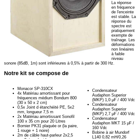
La réponse
en fréquence
de l'enceinte
est stable. La
réponse du
spectre est
pratiquement
exempte de
traînage. Les
déformations
non linéaires
à faible
niveau
sonore (85dB, 1m) sont inférieures à 0,5% à partir de 300 Hz.
Notre kit se compose de
Monacor SP-310CX
Condensateur
4x Matériau amortissant pour
Audaphon Superior
fréquences médium Bondum 800
(MKP) 1,0 μF / 400 Vdc
(30 x 50 x 2 cm)
Condensateur
0,5x Joint d étanchéité PE, 5x2
Audaphon Superior
mm, longueur 7,5 m
(MKP) 2,7 μF / 400 Vdc
2x Matériau amortissant Sonofil
Condensateur
100 x 35 cm pour 20 Litres
Audaphon MKT 15 μF /
Bornier PK31 plaquée or (la paire,
160 Vdc
1 rouge + 1 noire)
Bobine à air Mundorf
2m de câble haut-parleur 2x2,5
L140 0,82 mH/0,26