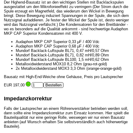
Der Highend-Bausatz ist an den wichtigen Stellen mit Backlackspulen
ausgestattet um den Mikrofonieeffekt zu verringern (Der Strom durch die
Spule erzeugt ein Magnetfeld, das wiederum den Wickel in Bewegung
bringt. Diese Bewegung induziert Spannungen in der Spule, die sich dem
Nutzsignal aufaddieren. Je fester der Wickel der Spule ist, desto weniger
wird das Nutzsignal verfälscht.) Die Kondensatoren für den Breitbänder -
wo es besonders auf die Qualität ankommt - sind hochwertige Audaphon
MKP CAP Superior Kondensatoren mit 400 V.
Audaphon MKP CAP Superior 0,33 μF / 400 Vdc
Audaphon MKP CAP Superior 0,68 μF / 400 Vdc
Mundorf Backlack-Luftspule BL71, 0,47 mH/0,57 Ohm
Mundorf Backlack-Luftspule BL71, 0,82 mH/0,89 Ohm
Mundorf Backlack-Luftspule BL100, 1,5 mH/0,62 Ohm
Metalloxidwiderstand MOX10 8,2 Ohm (grau-rot-gold)
2x Metalloxidwiderstand MOX3 3,3 Ohm (orange-orange-gold)
Bausatz mit High-End-Weiche ohne Gehäuse, Preis pro Lautsprecher
EUR 197,00
Impedanzkorrektur
Falls der Lautsprecher an einem Röhrenverstärker betrieben werden soll,
dann sollte eine Impedanzkorrektur zum Einsatz kommen. Hier spielt die
Bauteilqualität nur eine geringe Rolle, weswegen wir nur einen Bausatz
anbieten (auf Wunsch erhalten Sie selbstverständlich auch höherwertige
Bauteile).