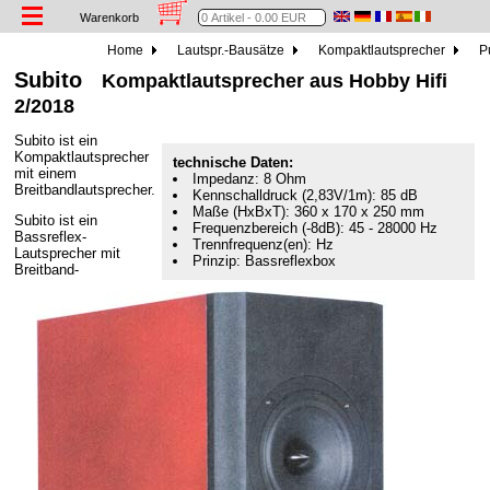
Warenkorb
Home
Lautspr.-Bausätze
Kompaktlautsprecher
Pu
Subito
Kompaktlautsprecher aus Hobby Hifi
2/2018
Subito ist ein
Kompaktlautsprecher
technische Daten:
mit einem
Impedanz: 8 Ohm
Breitbandlautsprecher.
Kennschalldruck (2,83V/1m): 85 dB
Maße (HxBxT): 360 x 170 x 250 mm
Subito ist ein
Frequenzbereich (-8dB): 45 - 28000 Hz
Bassreflex-
Trennfrequenz(en): Hz
Lautsprecher mit
Prinzip: Bassreflexbox
Breitband-