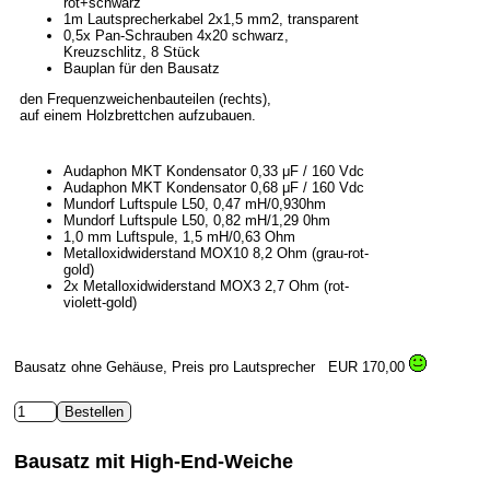
rot+schwarz
1m Lautsprecherkabel 2x1,5 mm2, transparent
0,5x Pan-Schrauben 4x20 schwarz,
Kreuzschlitz, 8 Stück
Bauplan für den Bausatz
den Frequenzweichenbauteilen (rechts),
auf einem Holzbrettchen aufzubauen.
Audaphon MKT Kondensator 0,33 μF / 160 Vdc
Audaphon MKT Kondensator 0,68 μF / 160 Vdc
Mundorf Luftspule L50, 0,47 mH/0,930hm
Mundorf Luftspule L50, 0,82 mH/1,29 0hm
1,0 mm Luftspule, 1,5 mH/0,63 Ohm
Metalloxidwiderstand MOX10 8,2 Ohm (grau-rot-
gold)
2x Metalloxidwiderstand MOX3 2,7 Ohm (rot-
violett-gold)
Bausatz ohne Gehäuse, Preis pro Lautsprecher
EUR 170,00
Bausatz mit High-End-Weiche