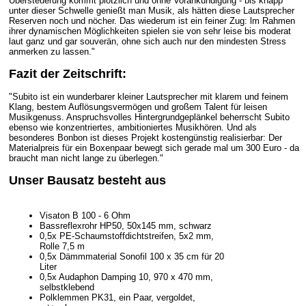
Übersteuerung kommt plötzlich und ohne Vorankündigung - bis knapp
unter dieser Schwelle genießt man Musik, als hätten diese Lautsprecher
Reserven noch und nöcher. Das wiederum ist ein feiner Zug: lm Rahmen
ihrer dynamischen Möglichkeiten spielen sie von sehr leise bis moderat
laut ganz und gar souverän, ohne sich auch nur den mindesten Stress
anmerken zu lassen."
Fazit der Zeitschrift:
"Subito ist ein wunderbarer kleiner Lautsprecher mit klarem und feinem
Klang, bestem Auflösungsvermögen und großem Talent für leisen
Musikgenuss. Anspruchsvolles Hintergrundgeplänkel beherrscht Subito
ebenso wie konzentriertes, ambitioniertes Musikhören. Und als
besonderes Bonbon ist dieses Projekt kostengünstig realisierbar: Der
Materialpreis für ein Boxenpaar bewegt sich gerade mal um 300 Euro - da
braucht man nicht lange zu überlegen."
Unser Bausatz besteht aus
Visaton B 100 - 6 Ohm
Bassreflexrohr HP50, 50x145 mm, schwarz
0,5x PE-Schaumstoffdichtstreifen, 5x2 mm,
Rolle 7,5 m
0,5x Dämmmaterial Sonofil 100 x 35 cm für 20
Liter
0,5x Audaphon Damping 10, 970 x 470 mm,
selbstklebend
Polklemmen PK31, ein Paar, vergoldet,