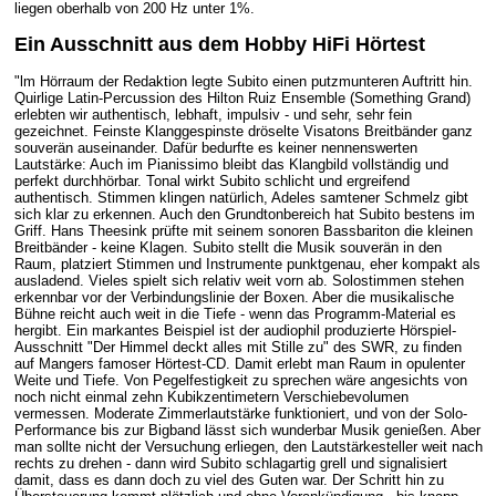
liegen oberhalb von 200 Hz unter 1%.
Ein Ausschnitt aus dem Hobby HiFi Hörtest
"lm Hörraum der Redaktion legte Subito einen putzmunteren Auftritt hin.
Quirlige Latin-Percussion des Hilton Ruiz Ensemble (Something Grand)
erlebten wir authentisch, lebhaft, impulsiv - und sehr, sehr fein
gezeichnet. Feinste Klanggespinste dröselte Visatons Breitbänder ganz
souverän auseinander. Dafür bedurfte es keiner nennenswerten
Lautstärke: Auch im Pianissimo bleibt das Klangbild vollständig und
perfekt durchhörbar. Tonal wirkt Subito schlicht und ergreifend
authentisch. Stimmen klingen natürlich, Adeles samtener Schmelz gibt
sich klar zu erkennen. Auch den Grundtonbereich hat Subito bestens im
Griff. Hans Theesink prüfte mit seinem sonoren Bassbariton die kleinen
Breitbänder - keine Klagen. Subito stellt die Musik souverän in den
Raum, platziert Stimmen und Instrumente punktgenau, eher kompakt als
ausladend. Vieles spielt sich relativ weit vorn ab. Solostimmen stehen
erkennbar vor der Verbindungslinie der Boxen. Aber die musikalische
Bühne reicht auch weit in die Tiefe - wenn das Programm-Material es
hergibt. Ein markantes Beispiel ist der audiophil produzierte Hörspiel-
Ausschnitt "Der Himmel deckt alles mit Stille zu" des SWR, zu finden
auf Mangers famoser Hörtest-CD. Damit erlebt man Raum in opulenter
Weite und Tiefe. Von Pegelfestigkeit zu sprechen wäre angesichts von
noch nicht einmal zehn Kubikzentimetern Verschiebevolumen
vermessen. Moderate Zimmerlautstärke funktioniert, und von der Solo-
Performance bis zur Bigband lässt sich wunderbar Musik genießen. Aber
man sollte nicht der Versuchung erliegen, den Lautstärkesteller weit nach
rechts zu drehen - dann wird Subito schlagartig grell und signalisiert
damit, dass es dann doch zu viel des Guten war. Der Schritt hin zu