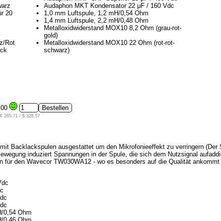
warz
Audaphon MKT Kondensator 22 μF / 160 Vdc
ür 20
1,0 mm Luftspule, 1,2 mH/0,54 Ohm
1,4 mm Luftspule, 2,2 mH/0,48 Ohm
Metalloxidwiderstand MOX10 8,2 Ohm (grau-rot-
gold)
z/Rot
Metalloxidwiderstand MOX10 22 Ohm (rot-rot-
ück
schwarz)
,00
€ 285.71 / $ 328.57
 mit Backlackspulen ausgestattet um den Mikrofonieeffekt zu verringern (Der 
wegung induziert Spannungen in der Spule, die sich dem Nutzsignal aufaddier
oren für den Wavecor TW030WA12 - wo es besonders auf die Qualität ankommt
Vdc
dc
Vdc
Vdc
H/0,54 Ohm
H/0,46 Ohm