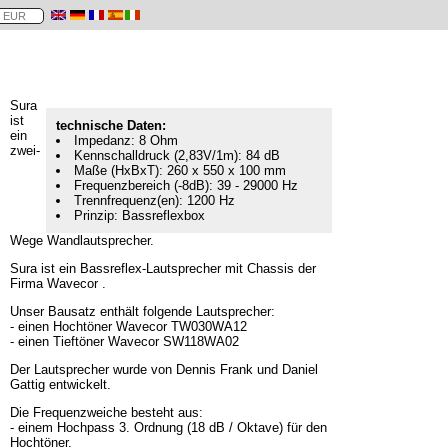
Sura
ist
technische Daten:
ein
Impedanz: 8 Ohm
zwei-
Kennschalldruck (2,83V/1m): 84 dB
Maße (HxBxT): 260 x 550 x 100 mm
Frequenzbereich (-8dB): 39 - 29000 Hz
Trennfrequenz(en): 1200 Hz
Prinzip: Bassreflexbox
Wege Wandlautsprecher.
Sura ist ein Bassreflex-Lautsprecher mit Chassis der
Firma Wavecor .
Unser Bausatz enthält folgende Lautsprecher:
- einen Hochtöner Wavecor TW030WA12
- einen Tieftöner Wavecor SW118WA02
Der Lautsprecher wurde von Dennis Frank und Daniel
Gattig entwickelt.
Die Frequenzweiche besteht aus:
- einem Hochpass 3. Ordnung (18 dB / Oktave) für den
Hochtöner.