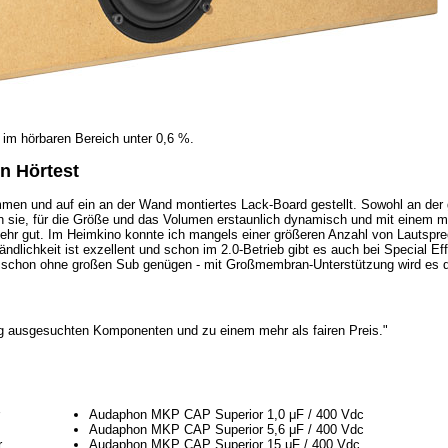
 im hörbaren Bereich unter 0,6 %.
n Hörtest
mmen und auf ein an der Wand montiertes Lack-Board gestellt. Sowohl an de
len sie, für die Größe und das Volumen erstaunlich dynamisch und mit einem 
 sehr gut. Im Heimkino konnte ich mangels einer größeren Anzahl von Lautspr
ndlichkeit ist exzellent und schon im 2.0-Betrieb gibt es auch bei Special Ef
 schon ohne großen Sub genügen - mit Großmembran-Unterstützung wird es 
ffig ausgesuchten Komponenten und zu einem mehr als fairen Preis."
Audaphon MKP CAP Superior 1,0 μF / 400 Vdc
Audaphon MKP CAP Superior 5,6 μF / 400 Vdc
r
Audaphon MKP CAP Superior 15 μF / 400 Vdc