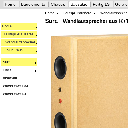
Home
Bauelemente
Chassis
Bausätze
Fertig-LS
Geräte
Home
Lautspr.-Bausätze
Wandlautspreche
Sura
Wandlautsprecher aus K+T
Home
Lautspr.-Bausätze
Wandlautsprecher
Sur .. Wav
Sura
Tiber
VisaWall
WaveOnWall 84
WaveOnWall-TL