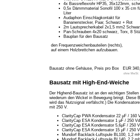
4x Bassreflexrohr HP35, 35x123mm, sch
0,5x Dämmmaterial Sonofil 100 x 35 cm f
Liter
Audaphon Einschlagkontakt für
Bananenstecker, Paar, Schwarz + Rot
2m Lautsprecherkabel 2x1,5 mm2 Schwar
Pan-Schrauben 4x20 schwarz, Torx, 8 St
Bauplan für den Bausatz
den Frequenzweichenbauteilen (rechts),
auf einem Holzbrettchen aufzubauen.
Bausatz ohne Gehäuse, Preis pro Box
EUR 340
ohne MwSt: 
Bausatz mit High-End-Weiche
Der Highend-Bausatz ist an den wichtigen Stellen
wiederum den Wickel in Bewegung bringt. Diese Be
wird das Nutzsignal verfälscht.) Die Kondensat
mit 250 V.
ClarityCap PWA Kondensator 22 μF / 160 
ClarityCap ESA Kondensator 1 μF / 250 V
ClarityCap ESA Kondensator 5,6μF / 250 
ClarityCap ESA Kondensator 15 μF / 250 
Mundorf Backlack-Luftspule BL100, 1,2 m
Mundorf Backlack-Luftspule BL140, 2,2 m