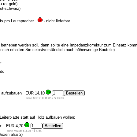
-rot-gold)
ot-schwarz)
is pro Lautsprecher
- nicht lieferbar
betrieben werden soll, dann sollte eine Impedanzkorrektur zum Einsatz kommen.
sch erhalten Sie selbstverständlich auch höherwertige Bauteile).
e:
Vdc
lz aufzubauen
EUR 14,10
ohne MwSt: € 11.85 / $ 13.63
Leiterplatte statt auf Holz aufbauen wollen:
ck:
EUR 4,70
ohne MwSt: € 3.95 / $ 4.54
Boxen also 2)