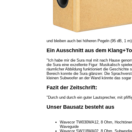
und bleiben auch bei höheren Pegeln (95 dB, 1 m)
Ein Ausschnitt aus dem Klang+To
"Ich habe mir die Sura mal mit nach Hause geno
die Sura eine exzellente Figur: Musikalisch spie
räumlicher Abbildung funktioniert die Geschichte
Bereich konnte die Sura glänzen: Die Sprachverstä
kleinen Subwoofer an der Wand könnte das sogar
Fazit der Zeitschrift:
"Durch und durch ein guter Lautsprecher, mit pfi
Unser Bausatz besteht aus
Wavecor TW030WA12, 8 Ohm, Hochtöner
Waveguide
Wavecor SW118WA02, 8 Ohm, Subwoofe