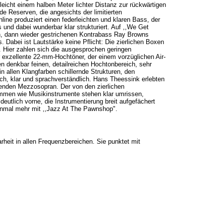
eicht einem halben Meter lichter Distanz zur rückwärtigen
e Reserven, die angesichts der limitierten
line produziert einen federleichten und klaren Bass, der
s und dabei wunderbar klar strukturiert. Auf ,,We Get
n, dann wieder gestrichenen Kontrabass Ray Browns
 Dabei ist Lautstärke keine Pflicht: Die zierlichen Boxen
. Hier zahlen sich die ausgesprochen geringen
exzellente 22-mm-Hochtöner, der einem vorzüglichen Air-
n denkbar feinen, detailreichen Hochtonbereich, sehr
in allen Klangfarben schillernde Strukturen, den
ch, klar und sprachverständlich. Hans Theessink erlebten
kenden Mezzosopran. Der von den zierlichen
timmen wie Musikinstrumente stehen klar umrissen,
eutlich vorne, die Instrumentierung breit aufgefächert
einmal mehr mit ,,Jazz At The Pawnshop".
eit in allen Frequenzbereichen. Sie punktet mit