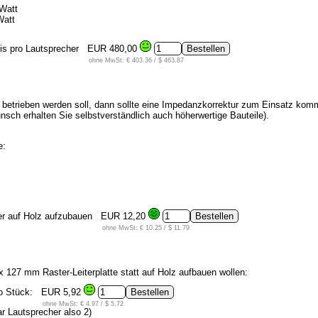
Watt
Watt
is pro Lautsprecher
EUR 480,00
ohne MwSt: € 403.36 / $ 463.87
betrieben werden soll, dann sollte eine Impedanzkorrektur zum Einsatz kommen.
sch erhalten Sie selbstverständlich auch höherwertige Bauteile).
e:
her auf Holz aufzubauen
EUR 12,20
ohne MwSt: € 10.25 / $ 11.79
 x 127 mm Raster-Leiterplatte statt auf Holz aufbauen wollen:
ro Stück:
EUR 5,92
ohne MwSt: € 4.97 / $ 5.72
ar Lautsprecher also 2)