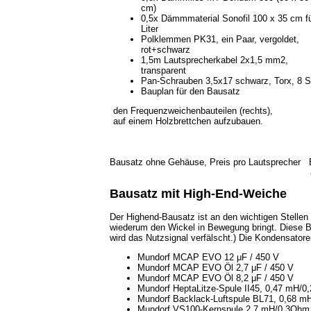
cm)
0,5x Dämmmaterial Sonofil 100 x 35 cm f
Liter
Polklemmen PK31, ein Paar, vergoldet,
rot+schwarz
1,5m Lautsprecherkabel 2x1,5 mm2,
transparent
Pan-Schrauben 3,5x17 schwarz, Torx, 8 S
Bauplan für den Bausatz
den Frequenzweichenbauteilen (rechts),
auf einem Holzbrettchen aufzubauen.
Bausatz ohne Gehäuse, Preis pro Lautsprecher
Bausatz mit High-End-Weiche
Der Highend-Bausatz ist an den wichtigen Stellen
wiederum den Wickel in Bewegung bringt. Diese Be
wird das Nutzsignal verfälscht.) Die Kondensat
Mundorf MCAP EVO 12 μF / 450 V
Mundorf MCAP EVO Öl 2,7 μF / 450 V
Mundorf MCAP EVO Öl 8,2 μF / 450 V
Mundorf HeptaLitze-Spule II45, 0,47 mH/
Mundorf Backlack-Luftspule BL71, 0,68 m
Mundorf VS100-Kernspule 2,7 mH/0,3Ohm