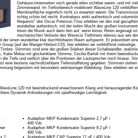
Gehäuse-Innenseiten noch gerade eben sichtbar waren, und mit viell
Zimmerwand. lm Tieftonbereich mobilisiert WaveLine 120 verblüffend
Membranfläche eigentlich nicht zu erwarten wären: Die Transmission
richtig schön tief reicht. Kontrabass wirkt authentisch und voluminö
Requests" des Oscar Peterson Trios erlebten wir den mal gezupfte
wunderbar authentisch, mit der tiefen Wucht des großen Instruments.
lösen die Musik auch dann fein auf, wenn leises Hören angesagt ist
mechanischen Verluste des Wavecor Tieftöners ebenso aus wie der 
d der einen wunderbar klar durchhörbaren Raum aufspannt. Er präsentiert eine
roup (auf der Manger-Hörtest-CD); hier erlebten wir verblüffend vielseitige, 
imbre. Stimmen sind eine der großen Stärken dieser Schallwandler, realistis
 Katie Melua mit glockenklarer Stimme, Cecilia Bartoli mit ihrem beeindruc
n die Tiefe und seitlich über die Positionen der Lautsprecher noch hinaus. S
st eine bestens nachvollziehbare Tiefenstaffelung gegeben: Stimmen stehen d
immung begeistern mit besonders weiträumiger Abbildung. Dies erlebten wir 
WaveLine 120 mit beeindruckend erwachsenem Klang und herausragender Klarh
höhere Dynamik-Anforderungen mit spielfreudiger Leichtigkeit.
e
Audaphon MKP Kondensator Superior 2,7 μF /
400 Vdc
ner
Audaphon MKP Kondensator Superior 8,2 μF /
400 Vdc
x 2
Audaphon MKP CAP Superior 12 μF / 400 Vdc