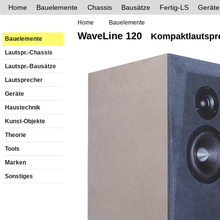
Home
Bauelemente
Chassis
Bausätze
Fertig-LS
Geräte
Home
Bauelemente
WaveLine 120
Kompaktlautspre
Bauelemente
Lautspr.-Chassis
Lautspr.-Bausätze
Lautsprecher
Geräte
Haustechnik
Kunst-Objekte
Theorie
Tools
Marken
Sonstiges