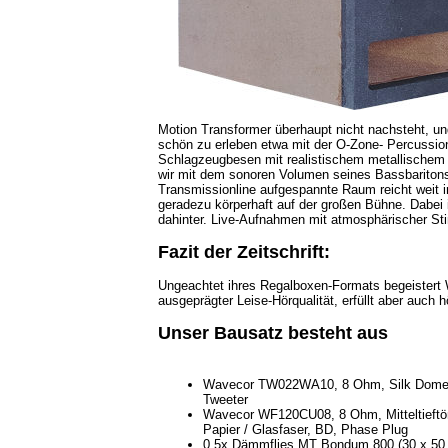
Motion Transformer überhaupt nicht nachsteht, un
schön zu erleben etwa mit der O-Zone- Percussion G
Schlagzeugbesen mit realistischem metallischem T
wir mit dem sonoren Volumen seines Bassbaritons,
Transmissionline aufgespannte Raum reicht weit i
geradezu körperhaft auf der großen Bühne. Dabei i
dahinter. Live-Aufnahmen mit atmosphärischer St
Fazit der Zeitschrift:
Ungeachtet ihres Regalboxen-Formats begeistert 
ausgeprägter Leise-Hörqualität, erfüllt aber auch 
Unser Bausatz besteht aus
Wavecor TW022WA10, 8 Ohm, Silk Dom
Tweeter
Wavecor WF120CU08, 8 Ohm, Mitteltieftö
Papier / Glasfaser, BD, Phase Plug
0,5x Dämmflies MT Bondum 800 (30 x 50 