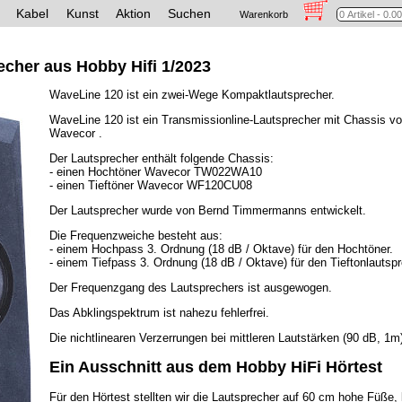
Kabel
Kunst
Aktion
Suchen
Warenkorb
cher aus Hobby Hifi 1/2023
WaveLine 120 ist ein zwei-Wege Kompaktlautsprecher.
WaveLine 120 ist ein Transmissionline-Lautsprecher mit Chassis v
Wavecor .
Der Lautsprecher enthält folgende Chassis:
- einen Hochtöner Wavecor TW022WA10
- einen Tieftöner Wavecor WF120CU08
Der Lautsprecher wurde von Bernd Timmermanns entwickelt.
Die Frequenzweiche besteht aus:
- einem Hochpass 3. Ordnung (18 dB / Oktave) für den Hochtöner.
- einem Tiefpass 3. Ordnung (18 dB / Oktave) für den Tieftonlautspr
Der Frequenzgang des Lautsprechers ist ausgewogen.
Das Abklingspektrum ist nahezu fehlerfrei.
Die nichtlinearen Verzerrungen bei mittleren Lautstärken (90 dB, 1m
Ein Ausschnitt aus dem Hobby HiFi Hörtest
Für den Hörtest stellten wir die Lautsprecher auf 60 cm hohe Füße, 