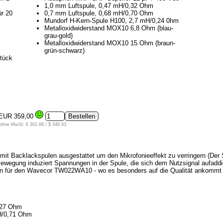
1,0 mm Luftspule, 0,47 mH/0,32 Ohm
ür 20
0,7 mm Luftspule, 0,68 mH/0,70 Ohm
Mundorf H-Kern-Spule H100, 2,7 mH/0,24 0hm
Metalloxidwiderstand MOX10 6,8 Ohm (blau-
grau-gold)
Metalloxidwiderstand MOX10 15 Ohm (braun-
grün-schwarz)
tück
EUR 359,00
ohne MwSt: € 301.68 / $ 346.93
 mit Backlackspulen ausgestattet um den Mikrofonieeffekt zu verringern (Der 
wegung induziert Spannungen in der Spule, die sich dem Nutzsignal aufaddier
oren für den Wavecor TW022WA10 - wo es besonders auf die Qualität ankomm
0,27 Ohm
H/0,71 Ohm