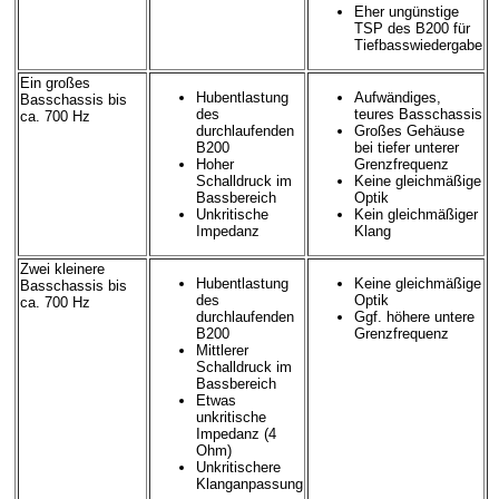
Eher ungünstige
TSP des B200 für
Tiefbasswiedergabe
Ein großes
Hubentlastung
Aufwändiges,
Basschassis bis
des
teures Basschassis
ca. 700 Hz
durchlaufenden
Großes Gehäuse
B200
bei tiefer unterer
Hoher
Grenzfrequenz
Schalldruck im
Keine gleichmäßige
Bassbereich
Optik
Unkritische
Kein gleichmäßiger
Impedanz
Klang
Zwei kleinere
Hubentlastung
Keine gleichmäßige
Basschassis bis
des
Optik
ca. 700 Hz
durchlaufenden
Ggf. höhere untere
B200
Grenzfrequenz
Mittlerer
Schalldruck im
Bassbereich
Etwas
unkritische
Impedanz (4
Ohm)
Unkritischere
Klanganpassung