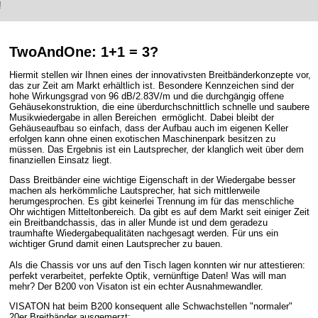
!
TwoAndOne: 1+1 = 3?
Hiermit stellen wir Ihnen eines der innovativsten Breitbänderkonzepte vor,
das zur Zeit am Markt erhältlich ist. Besondere Kennzeichen sind der
hohe Wirkungsgrad von 96 dB/2.83V/m und die durchgängig offene
Gehäusekonstruktion, die eine überdurchschnittlich schnelle und saubere
Musikwiedergabe in allen Bereichen ermöglicht. Dabei bleibt der
Gehäuseaufbau so einfach, dass der Aufbau auch im eigenen Keller
erfolgen kann ohne einen exotischen Maschinenpark besitzen zu
müssen. Das Ergebnis ist ein Lautsprecher, der klanglich weit über dem
finanziellen Einsatz liegt.
Dass Breitbänder eine wichtige Eigenschaft in der Wiedergabe besser
machen als herkömmliche Lautsprecher, hat sich mittlerweile
herumgesprochen. Es gibt keinerlei Trennung im für das menschliche
Ohr wichtigen Mitteltonbereich. Da gibt es auf dem Markt seit einiger Zeit
ein Breitbandchassis, das in aller Munde ist und dem geradezu
traumhafte Wiedergabequalitäten nachgesagt werden. Für uns ein
wichtiger Grund damit einen Lautsprecher zu bauen.
Als die Chassis vor uns auf den Tisch lagen konnten wir nur attestieren:
perfekt verarbeitet, perfekte Optik, vernünftige Daten! Was will man
mehr? Der B200 von Visaton ist ein echter Ausnahmewandler.
VISATON hat beim B200 konsequent alle Schwachstellen "normaler"
20er Breitbänder ausgemerzt: