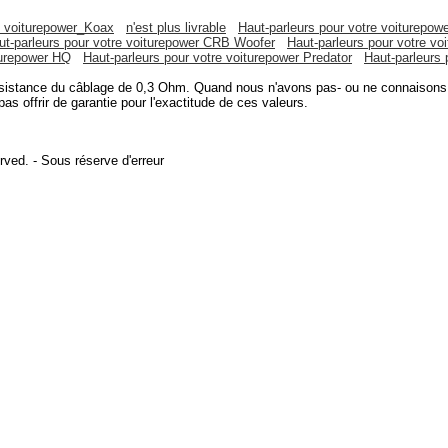
e voiturepower_Koax
n'est plus livrable
Haut-parleurs pour votre voiturepow
ut-parleurs pour votre voiturepower CRB Woofer
Haut-parleurs pour votre v
turepower HQ
Haut-parleurs pour votre voiturepower Predator
Haut-parleurs 
ésistance du câblage de 0,3 Ohm. Quand nous n'avons pas- ou ne connaisons 
s offrir de garantie pour l'exactitude de ces valeurs.
erved. - Sous réserve d'erreur