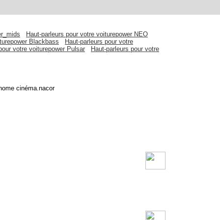
er_mids
Haut-parleurs pour votre voiturepower NEO
oiturepower Blackbass
Haut-parleurs pour votre
pour votre voiturepower Pulsar
Haut-parleurs pour votre
le home cinéma.nacor