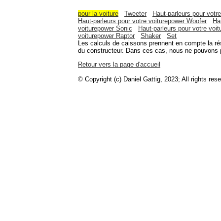
pour la voiture
Tweeter
Haut-parleurs pour votr
Haut-parleurs pour votre voiturepower Woofer
Ha
voiturepower Sonic
Haut-parleurs pour votre voi
voiturepower Raptor
Shaker
Set
Les calculs de caissons prennent en compte la r
du constructeur. Dans ces cas, nous ne pouvons pa
Retour vers la page d'accueil
© Copyright (c) Daniel Gattig, 2023; All rights res