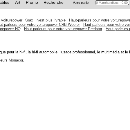
ables
Art
Promo
Recherche
Votre panier
e voiturepower_Koax
n'est plus livrable
Haut-parleurs pour votre voiturepow
ut-parleurs pour votre voiturepower CRB Woofer
Haut-parleurs pour votre v
turepower HQ
Haut-parleurs pour votre voiturepower Predator
Haut-parleurs 
ue pour la hi-fi, la hi-fi automobile, l'usage professionnel, le multimédia et 
rleurs Monacor.