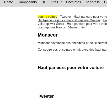
Home
Composants
HP
Kits HP
Enceintes
Appareils
C
pour la voiture
Tweeter
Haut-parleurs pour votr
Haut-parleurs pour votre voiturepower Woofer
Ha
voiturepower Sonic
Haut-parleurs pour votre voi
voiturepower Raptor
Shaker
Set
Monacor
Monacor développe des enceintes et de l'électroniq
Construire ses enceintes en kit avec des haut-pa
Haut-parleurs pour votre voiture
Tweeter