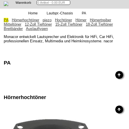
Warenkorb
Home
Lautspr.-Chassis
PA
PA
Hörnerhochtöner
piezo
Hochtöner
Hörner
Hörnertreiber
Mitteltöner
12-Zoll Tieftöner
15-Zoll Tieftöner
18-Zoll Tieftöner
Breitbänder
Auslauftypen
Monacor entwickelt Lautsprecher und Elektronik für HiFi, Car HiFi,
professionellen Einsatz, Multimedia und Heimkinosysteme. nacor
PA
Hörnerhochtöner