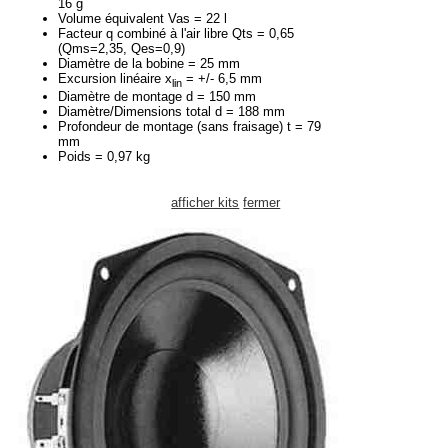
16 g
Volume équivalent Vas = 22 l
Facteur q combiné à l'air libre Qts = 0,65
(Qms=2,35, Qes=0,9)
Diamètre de la bobine = 25 mm
Excursion linéaire x
= +/- 6,5 mm
lin
Diamètre de montage d = 150 mm
Diamètre/Dimensions total d = 188 mm
Profondeur de montage (sans fraisage) t = 79
mm
Poids = 0,97 kg
afficher kits
fermer