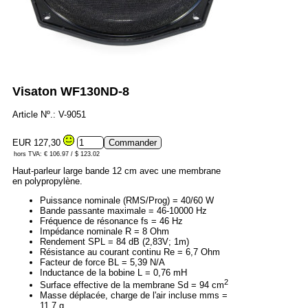
Visaton WF130ND-8
Article Nº.: V-9051
EUR 127,30
hors TVA: € 106.97 / $ 123.02
Haut-parleur large bande 12 cm avec une membrane
en polypropylène.
Puissance nominale (RMS/Prog) = 40/60 W
Bande passante maximale = 46-10000 Hz
Fréquence de résonance fs = 46 Hz
Impédance nominale R = 8 Ohm
Rendement SPL = 84 dB (2,83V; 1m)
Résistance au courant continu Re = 6,7 Ohm
Facteur de force BL = 5,39 N/A
Inductance de la bobine L = 0,76 mH
2
Surface effective de la membrane Sd = 94 cm
Masse déplacée, charge de l'air incluse mms =
11,7 g