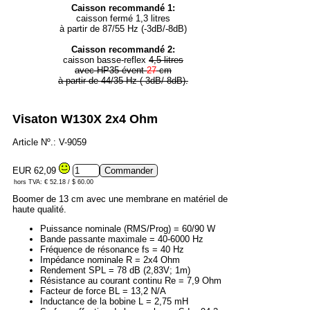
Caisson recommandé 1:
caisson fermé 1,3 litres
à partir de 87/55 Hz (-3dB/-8dB)
Caisson recommandé 2:
caisson basse-reflex
4,5 litres
avec HP35 évent
27
cm
à partir de 44/35 Hz (-3dB/-8dB).
Visaton W130X 2x4 Ohm
Article Nº.: V-9059
EUR 62,09
hors TVA: € 52.18 / $ 60.00
Boomer de 13 cm avec une membrane en matériel de
haute qualité.
Puissance nominale (RMS/Prog) = 60/90 W
Bande passante maximale = 40-6000 Hz
Fréquence de résonance fs = 40 Hz
Impédance nominale R = 2x4 Ohm
Rendement SPL = 78 dB (2,83V; 1m)
Résistance au courant continu Re = 7,9 Ohm
Facteur de force BL = 13,2 N/A
Inductance de la bobine L = 2,75 mH