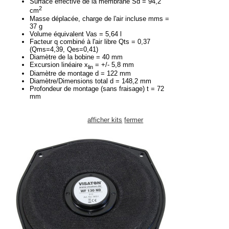
Surface effective de la membrane Sd = 94,2
2
cm
Masse déplacée, charge de l'air incluse mms =
37 g
Volume équivalent Vas = 5,64 l
Facteur q combiné à l'air libre Qts = 0,37
(Qms=4,39, Qes=0,41)
Diamètre de la bobine = 40 mm
Excursion linéaire x
= +/- 5,8 mm
lin
Diamètre de montage d = 122 mm
Diamètre/Dimensions total d = 148,2 mm
Profondeur de montage (sans fraisage) t = 72
mm
afficher kits
fermer