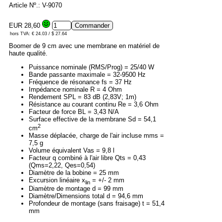
Article Nº.: V-9070
EUR 28,60
hors TVA: € 24.03 / $ 27.64
Boomer de 9 cm avec une membrane en matériel de
haute qualité.
Puissance nominale (RMS/Prog) = 25/40 W
Bande passante maximale = 32-9500 Hz
Fréquence de résonance fs = 37 Hz
Impédance nominale R = 4 Ohm
Rendement SPL = 83 dB (2,83V; 1m)
Résistance au courant continu Re = 3,6 Ohm
Facteur de force BL = 3,43 N/A
Surface effective de la membrane Sd = 54,1
2
cm
Masse déplacée, charge de l'air incluse mms =
7,5 g
Volume équivalent Vas = 9,8 l
Facteur q combiné à l'air libre Qts = 0,43
(Qms=2,22, Qes=0,54)
Diamètre de la bobine = 25 mm
Excursion linéaire x
= +/- 2 mm
lin
Diamètre de montage d = 99 mm
Diamètre/Dimensions total d = 94,6 mm
Profondeur de montage (sans fraisage) t = 51,4
mm