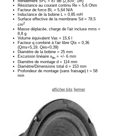
Rendement SPL = 87 dB (2,83V; 1m)
Résistance au courant continu Re = 5,6 Ohm
Facteur de force BL = 5,64 N/A
Inductance de la bobine L = 0,85 mH
Surface effective de la membrane Sd = 78,5
2
cm
Masse déplacée, charge de l'air incluse mms =
8,8 g
Volume équivalent Vas = 15,6 l
Facteur q combiné à l'air libre Qts = 0,36
(Qms=5,19, Qes=0,39)
Diamètre de la bobine = 25 mm
Excursion linéaire x
= +/- 6 mm
lin
Diamètre de montage d = 114 mm
Diamètre/Dimensions total d = 153 mm
Profondeur de montage (sans fraisage) t = 58
mm
afficher kits
fermer