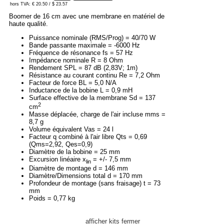
hors TVA: € 20.50 / $ 23.57
Boomer de 16 cm avec une membrane en matériel de
haute qualité.
Puissance nominale (RMS/Prog) = 40/70 W
Bande passante maximale = -6000 Hz
Fréquence de résonance fs = 57 Hz
Impédance nominale R = 8 Ohm
Rendement SPL = 87 dB (2,83V; 1m)
Résistance au courant continu Re = 7,2 Ohm
Facteur de force BL = 5,0 N/A
Inductance de la bobine L = 0,9 mH
Surface effective de la membrane Sd = 137
2
cm
Masse déplacée, charge de l'air incluse mms =
8,7 g
Volume équivalent Vas = 24 l
Facteur q combiné à l'air libre Qts = 0,69
(Qms=2,92, Qes=0,9)
Diamètre de la bobine = 25 mm
Excursion linéaire x
= +/- 7,5 mm
lin
Diamètre de montage d = 146 mm
Diamètre/Dimensions total d = 170 mm
Profondeur de montage (sans fraisage) t = 73
mm
Poids = 0,77 kg
afficher kits
fermer