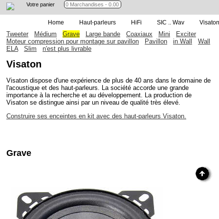
Votre panier
Home
Haut-parleurs
HiFi
SIC .. Wav
Visato
Tweeter
Médium
Grave
Large bande
Coaxiaux
Mini
Exciter
Moteur compression pour montage sur pavillon
Pavillon
in Wall
Wall
ELA
Slim
n'est plus livrable
Visaton
Visaton dispose d'une expérience de plus de 40 ans dans le domaine de
l'acoustique et des haut-parleurs. La société accorde une grande
importance à la recherche et au développement. La production de
Visaton se distingue ainsi par un niveau de qualité très élevé.
Construire ses enceintes en kit avec des haut-parleurs Visaton.
Grave