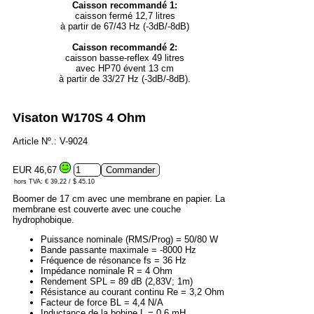
Caisson recommandé 1:
caisson fermé 12,7 litres
à partir de 67/43 Hz (-3dB/-8dB)
Caisson recommandé 2:
caisson basse-reflex 49 litres
avec HP70 évent 13 cm
à partir de 33/27 Hz (-3dB/-8dB).
Visaton W170S 4 Ohm
Article Nº.: V-9024
EUR 46,67
hors TVA: € 39.22 / $ 45.10
Boomer de 17 cm avec une membrane en papier. La
membrane est couverte avec une couche
hydrophobique.
Puissance nominale (RMS/Prog) = 50/80 W
Bande passante maximale = -8000 Hz
Fréquence de résonance fs = 36 Hz
Impédance nominale R = 4 Ohm
Rendement SPL = 89 dB (2,83V; 1m)
Résistance au courant continu Re = 3,2 Ohm
Facteur de force BL = 4,4 N/A
Inductance de la bobine L = 0,6 mH