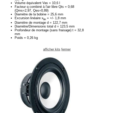
Volume équivalent Vas = 10,6 l
Facteur q combiné à l'air libre Qts = 0,68
(Qms=2,97, Qes=0,89)
Diamètre de la bobine = 25,6 mm
Excursion linéaire x
= +/- 1,8 mm
lin
Diamètre de montage d = 122,7 mm
Diamètre/Dimensions total d = 123,5 mm
Profondeur de montage (sans fraisage) t = 32,8
mm
Poids = 0,26 kg
afficher kits
fermer