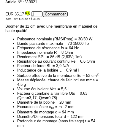
Article Nº.: V-9021
EUR 35,17
hors TVA: € 29.55 / $ 33.99
Boomer de 11 cm avec une membrane en matériel de
haute qualité.
Puissance nominale (RMS/Prog) = 30/50 W
Bande passante maximale = 70-15000 Hz
Fréquence de résonance fs = 64 Hz
Impédance nominale R = 8 Ohm
Rendement SPL = 86 dB (2,83V; 1m)
Résistance au courant continu Re = 6,6 Ohm
Facteur de force BL = 3,9 N/A
Inductance de la bobine L = 0,9 mH
2
Surface effective de la membrane Sd = 53 cm
Masse déplacée, charge de l'air incluse mms =
4,5 g
Volume équivalent Vas = 5,5 l
Facteur q combiné à l'air libre Qts = 0,63
(Qms=3,17, Qes=0,78)
Diamètre de la bobine = 20 mm
Excursion linéaire x
= +/- 2 mm
lin
Diamètre de montage d = 94 mm
Diamètre/Dimensions total d = 122 mm
Profondeur de montage (sans fraisage) t = 54
mm