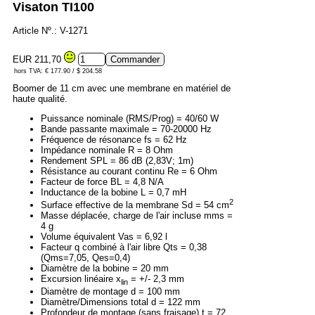
Visaton TI100
Article Nº.: V-1271
EUR 211,70
hors TVA: € 177.90 / $ 204.58
Boomer de 11 cm avec une membrane en matériel de
haute qualité.
Puissance nominale (RMS/Prog) = 40/60 W
Bande passante maximale = 70-20000 Hz
Fréquence de résonance fs = 62 Hz
Impédance nominale R = 8 Ohm
Rendement SPL = 86 dB (2,83V; 1m)
Résistance au courant continu Re = 6 Ohm
Facteur de force BL = 4,8 N/A
Inductance de la bobine L = 0,7 mH
2
Surface effective de la membrane Sd = 54 cm
Masse déplacée, charge de l'air incluse mms =
4 g
Volume équivalent Vas = 6,92 l
Facteur q combiné à l'air libre Qts = 0,38
(Qms=7,05, Qes=0,4)
Diamètre de la bobine = 20 mm
Excursion linéaire x
= +/- 2,3 mm
lin
Diamètre de montage d = 100 mm
Diamètre/Dimensions total d = 122 mm
Profondeur de montage (sans fraisage) t = 72