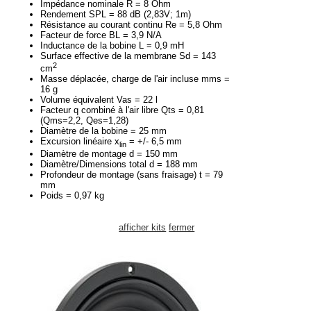
Impédance nominale R = 8 Ohm
Rendement SPL = 88 dB (2,83V; 1m)
Résistance au courant continu Re = 5,8 Ohm
Facteur de force BL = 3,9 N/A
Inductance de la bobine L = 0,9 mH
Surface effective de la membrane Sd = 143
2
cm
Masse déplacée, charge de l'air incluse mms =
16 g
Volume équivalent Vas = 22 l
Facteur q combiné à l'air libre Qts = 0,81
(Qms=2,2, Qes=1,28)
Diamètre de la bobine = 25 mm
Excursion linéaire x
= +/- 6,5 mm
lin
Diamètre de montage d = 150 mm
Diamètre/Dimensions total d = 188 mm
Profondeur de montage (sans fraisage) t = 79
mm
Poids = 0,97 kg
afficher kits
fermer