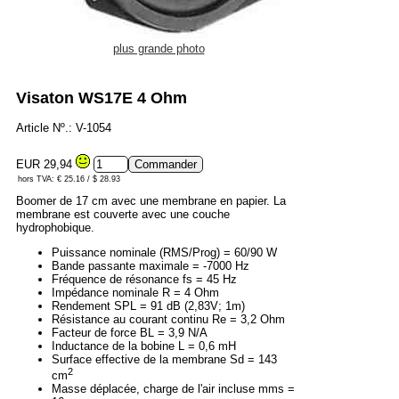
plus grande photo
Visaton WS17E 4 Ohm
Article Nº.: V-1054
EUR 29,94
hors TVA: € 25.16 / $ 28.93
Boomer de 17 cm avec une membrane en papier. La
membrane est couverte avec une couche
hydrophobique.
Puissance nominale (RMS/Prog) = 60/90 W
Bande passante maximale = -7000 Hz
Fréquence de résonance fs = 45 Hz
Impédance nominale R = 4 Ohm
Rendement SPL = 91 dB (2,83V; 1m)
Résistance au courant continu Re = 3,2 Ohm
Facteur de force BL = 3,9 N/A
Inductance de la bobine L = 0,6 mH
Surface effective de la membrane Sd = 143
2
cm
Masse déplacée, charge de l'air incluse mms =