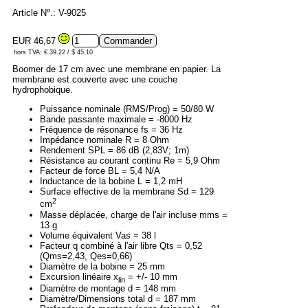
Article Nº.: V-9025
EUR 46,67
hors TVA: € 39.22 / $ 45.10
Boomer de 17 cm avec une membrane en papier. La
membrane est couverte avec une couche
hydrophobique.
Puissance nominale (RMS/Prog) = 50/80 W
Bande passante maximale = -8000 Hz
Fréquence de résonance fs = 36 Hz
Impédance nominale R = 8 Ohm
Rendement SPL = 86 dB (2,83V; 1m)
Résistance au courant continu Re = 5,9 Ohm
Facteur de force BL = 5,4 N/A
Inductance de la bobine L = 1,2 mH
Surface effective de la membrane Sd = 129
2
cm
Masse déplacée, charge de l'air incluse mms =
13 g
Volume équivalent Vas = 38 l
Facteur q combiné à l'air libre Qts = 0,52
(Qms=2,43, Qes=0,66)
Diamètre de la bobine = 25 mm
Excursion linéaire x
= +/- 10 mm
lin
Diamètre de montage d = 148 mm
Diamètre/Dimensions total d = 187 mm