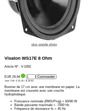
plus grande photo
Visaton WS17E 8 Ohm
Article Nº.: V-1055
EUR 29,94
hors TVA: € 25.16 / $ 28.93
Boomer de 17 cm avec une membrane en papier. La
membrane est couverte avec une couche
hydrophobique.
Puissance nominale (RMS/Prog) = 60/90 W
Bande passante maximale = -7000 Hz
Fréquence de résonance fs = 45 Hz