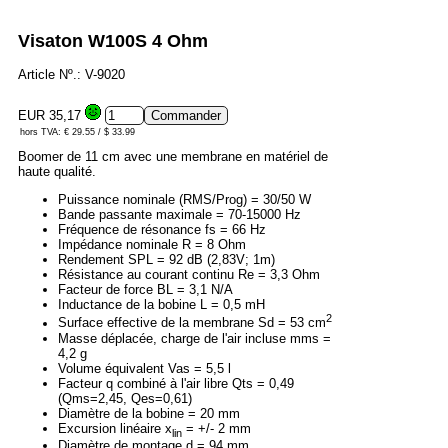
Visaton W100S 4 Ohm
Article Nº.: V-9020
EUR 35,17
hors TVA: € 29.55 / $ 33.99
Boomer de 11 cm avec une membrane en matériel de
haute qualité.
Puissance nominale (RMS/Prog) = 30/50 W
Bande passante maximale = 70-15000 Hz
Fréquence de résonance fs = 66 Hz
Impédance nominale R = 8 Ohm
Rendement SPL = 92 dB (2,83V; 1m)
Résistance au courant continu Re = 3,3 Ohm
Facteur de force BL = 3,1 N/A
Inductance de la bobine L = 0,5 mH
2
Surface effective de la membrane Sd = 53 cm
Masse déplacée, charge de l'air incluse mms =
4,2 g
Volume équivalent Vas = 5,5 l
Facteur q combiné à l'air libre Qts = 0,49
(Qms=2,45, Qes=0,61)
Diamètre de la bobine = 20 mm
Excursion linéaire x
= +/- 2 mm
lin
Diamètre de montage d = 94 mm