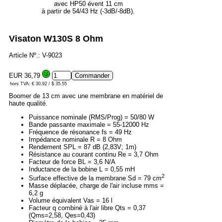
avec HP50 évent 11 cm
à partir de 54/43 Hz (-3dB/-8dB).
Visaton W130S 8 Ohm
Article Nº.: V-9023
EUR 36,79
hors TVA: € 30.92 / $ 35.55
Boomer de 13 cm avec une membrane en matériel de
haute qualité.
Puissance nominale (RMS/Prog) = 50/80 W
Bande passante maximale = 55-12000 Hz
Fréquence de résonance fs = 49 Hz
Impédance nominale R = 8 Ohm
Rendement SPL = 87 dB (2,83V; 1m)
Résistance au courant continu Re = 3,7 Ohm
Facteur de force BL = 3,6 N/A
Inductance de la bobine L = 0,55 mH
2
Surface effective de la membrane Sd = 79 cm
Masse déplacée, charge de l'air incluse mms =
6,2 g
Volume équivalent Vas = 16 l
Facteur q combiné à l'air libre Qts = 0,37
(Qms=2,58, Qes=0,43)