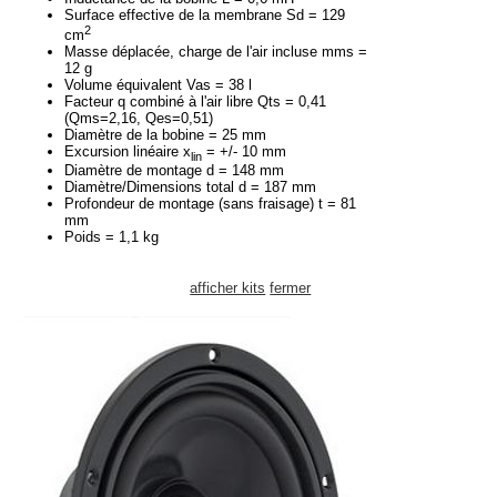
Surface effective de la membrane Sd = 129
2
cm
Masse déplacée, charge de l'air incluse mms =
12 g
Volume équivalent Vas = 38 l
Facteur q combiné à l'air libre Qts = 0,41
(Qms=2,16, Qes=0,51)
Diamètre de la bobine = 25 mm
Excursion linéaire x
= +/- 10 mm
lin
Diamètre de montage d = 148 mm
Diamètre/Dimensions total d = 187 mm
Profondeur de montage (sans fraisage) t = 81
mm
Poids = 1,1 kg
afficher kits
fermer