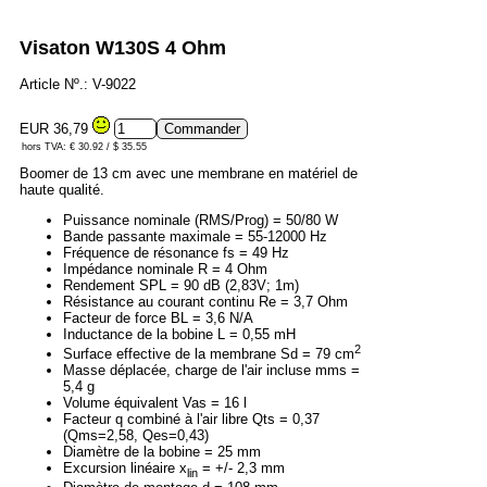
Visaton W130S 4 Ohm
Article Nº.: V-9022
EUR 36,79
hors TVA: € 30.92 / $ 35.55
Boomer de 13 cm avec une membrane en matériel de
haute qualité.
Puissance nominale (RMS/Prog) = 50/80 W
Bande passante maximale = 55-12000 Hz
Fréquence de résonance fs = 49 Hz
Impédance nominale R = 4 Ohm
Rendement SPL = 90 dB (2,83V; 1m)
Résistance au courant continu Re = 3,7 Ohm
Facteur de force BL = 3,6 N/A
Inductance de la bobine L = 0,55 mH
2
Surface effective de la membrane Sd = 79 cm
Masse déplacée, charge de l'air incluse mms =
5,4 g
Volume équivalent Vas = 16 l
Facteur q combiné à l'air libre Qts = 0,37
(Qms=2,58, Qes=0,43)
Diamètre de la bobine = 25 mm
Excursion linéaire x
= +/- 2,3 mm
lin