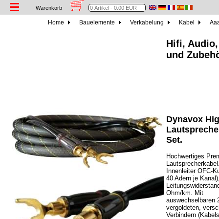
Warenkorb
Home
Bauelemente
Verkabelung
Kabel
Aaa
Hifi, Audio
und Zubeh
Dynavox Hi
Lautspreche
Set.
Hochwertiges Pre
Lautsprecherkabel
Innenleiter OFC-Ku
40 Adern je Kanal)
Leitungswiderstan
Ohm/km. Mit
auswechselbaren 
vergoldeten, vers
Verbindern (Kabel