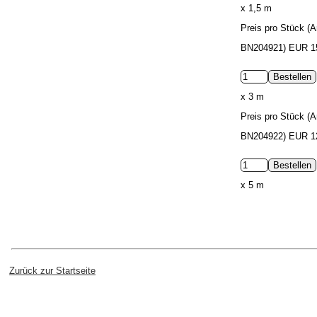
x 1,5 m
Preis pro Stück (Ar
BN204921)
EUR 1
x 3 m
Preis pro Stück (Ar
BN204922)
EUR 1
x 5 m
Zurück zur Startseite