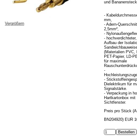
und Bananenstecke
- Kabeldurchmesse
mm,
Vergrößern
- Adern-Querschnit
2,5mm²,
- Nylonaußengefle
- hochverdichteter,
Aufbau der Isolatio
Sandwichbauweis
(Materialien PVC,
PET-Papier, LD-P
für maximale
Rauschunterdrück
-
Hochleistungszuge
- Stickstoffeingesp
Dielektrikum für 
Signalstärke.
- Verpackung in ho
Hartkartonbox mit
Sichtfenster.
Preis pro Stück (Ar
BN204920)
EUR 1