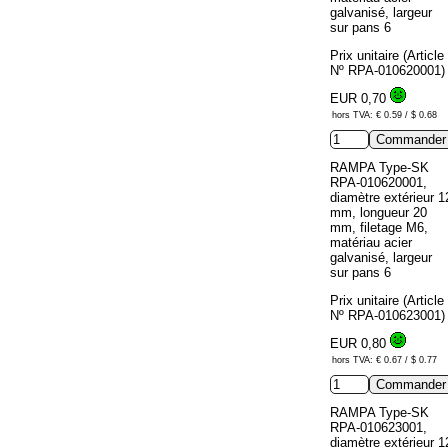
galvanisé, largeur
sur pans 6
Prix unitaire (Article
Nº RPA-010620001)
EUR 0,70
hors TVA: € 0.59 / $ 0.68
RAMPA Type-SK
RPA-010620001,
diamètre extérieur 1
mm, longueur 20
mm, filetage M6,
matériau acier
galvanisé, largeur
sur pans 6
Prix unitaire (Article
Nº RPA-010623001)
EUR 0,80
hors TVA: € 0.67 / $ 0.77
RAMPA Type-SK
RPA-010623001,
diamètre extérieur 1