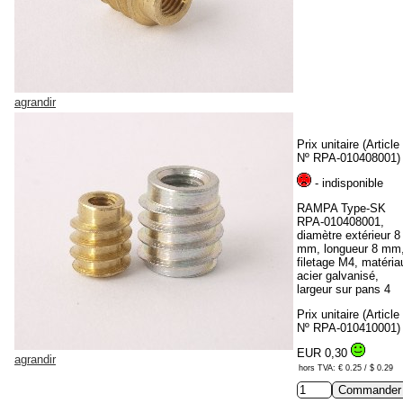
agrandir
Prix unitaire (Article
Nº RPA-010408001)
- indisponible
RAMPA Type-SK
RPA-010408001,
diamètre extérieur 8
mm, longueur 8 mm
filetage M4, matéria
acier galvanisé,
largeur sur pans 4
Prix unitaire (Article
Nº RPA-010410001)
EUR 0,30
agrandir
hors TVA: € 0.25 / $ 0.29