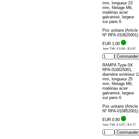
mm, longueur 23
mm, filetage M6,
matériau acier
galvanisé, largeur
sur pans 6
Prix unitaire (Article
Nº RPA-010625001)
EUR 1,00
hors TVA: € 0.84 / $ 0.97
RAMPA Type-SK
RPA-010625001,
diamètre extérieur 1
mm, longueur 25
mm, filetage M6,
matériau acier
galvanisé, largeur
sur pans 6
Prix unitaire (Article
Nº RPA-010852001)
EUR 0,80
hors TVA: € 0.67 / $ 0.77