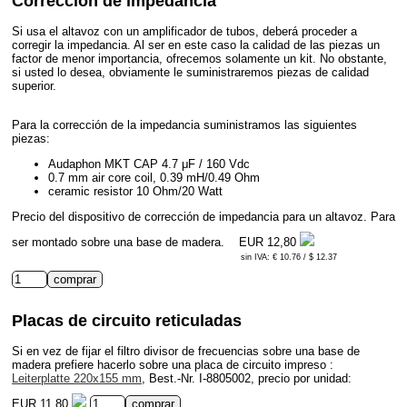
Corrección de impedancia
Si usa el altavoz con un amplificador de tubos, deberá proceder a
corregir la impedancia. Al ser en este caso la calidad de las piezas un
factor de menor importancia, ofrecemos solamente un kit. No obstante,
si usted lo desea, obviamente le suministraremos piezas de calidad
superior.
Para la corrección de la impedancia suministramos las siguientes
piezas:
Audaphon MKT CAP 4.7 μF / 160 Vdc
0.7 mm air core coil, 0.39 mH/0.49 Ohm
ceramic resistor 10 Ohm/20 Watt
Precio del dispositivo de corrección de impedancia para un altavoz. Para
ser montado sobre una base de madera.
EUR 12,80
sin IVA: € 10.76 / $ 12.37
Placas de circuito reticuladas
Si en vez de fijar el filtro divisor de frecuencias sobre una base de
madera prefiere hacerlo sobre una placa de circuito impreso :
Leiterplatte 220x155 mm
, Best.-Nr. I-8805002, precio por unidad:
EUR 11,80