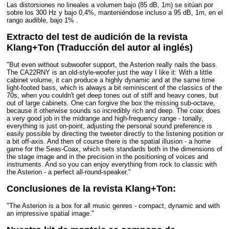
Las distorsiones no lineales a volumen bajo (85 dB, 1m) se sitúan por
sobre los 300 Hz y bajo 0,4%, manteniéndose incluso a 95 dB, 1m, en el
rango audible, bajo 1% .
Extracto del test de audición de la revista
Klang+Ton (Traducción del autor al inglés)
"But even without subwoofer support, the Asterion really nails the bass.
The CA22RNY is an old-style-woofer just the way I like it: With a little
cabinet volume, it can produce a highly dynamic and at the same time
light-footed bass, which is always a bit reminiscent of the classics of the
70s, when you couldn't get deep tones out of stiff and heavy cones, but
out of large cabinets. One can forgive the box the missing sub-octave,
because it otherwise sounds so incredibly rich and deep. The coax does
a very good job in the midrange and high-frequency range - tonally,
everything is just on-point, adjusting the personal sound preference is
easily possible by directing the tweeter directly to the listening position or
a bit off-axis. And then of course there is the spatial illusion - a home
game for the Seas-Coax, which sets standards both in the dimensions of
the stage image and in the precision in the positioning of voices and
instruments. And so you can enjoy everything from rock to classic with
the Asterion - a perfect all-round-speaker."
Conclusiones de la revista Klang+Ton:
"The Asterion is a box for all music genres - compact, dynamic and with
an impressive spatial image."