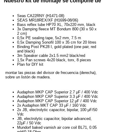
Nuestro kit de montaje se compone de
Seas CA22RNY (H1471-08)
SEAS MR18REX/XF (H1699-08/06)
Bass reflex tube HP70 XL, 70x220 mm, black
3x Damping fleece MT Bondum 800 (30 x 50 x
2 cm)
0,5x PE sealing tape, 5x2 mm, 7.5 m
0,5x Damping Sonofil 100 x 35 cm for 20 litres
Binding Post PK28 I, gold plated (one pair, red
and black)
3m Speaker cable 2x1.5 mm2 black/red
1,5x Pan screws 4x20 black, torx, 8 pieces
Plan for DIY kit
montar las piezas del divisor de frecuencia (derecha),
sobre un listón de madera.
Audaphon MKP CAP Superior 2.7 μF / 400 Vdc
Audaphon MKP CAP Superior 3.3 μF / 400 Vdc
Audaphon MKP CAP Superior 12 μF / 400 Vdc
2x Audaphon MKT CAP 33 μF / 160 Vdc
2x JB, electrolytic capacitor, bipolar, 100 μF/50
Vdc
JB, electrolytic capacitor, bipolar advanced,
22μF / 50 Vdc
Mundorf baked varnish air core coil BL71, 0.05
mH/0.18 Ohm