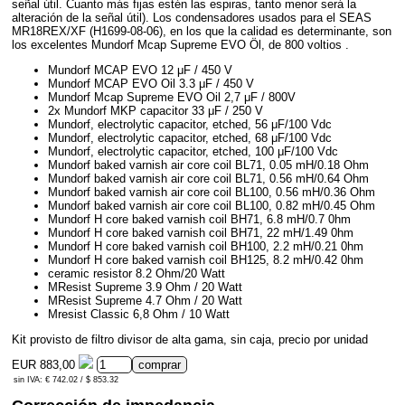
señal útil. Cuanto más fijas estén las espiras, tanto menor será la
alteración de la señal útil). Los condensadores usados para el SEAS
MR18REX/XF (H1699-08-06), en los que la calidad es determinante, son
los excelentes Mundorf Mcap Supreme EVO Öl, de 800 voltios .
Mundorf MCAP EVO 12 μF / 450 V
Mundorf MCAP EVO Oil 3.3 μF / 450 V
Mundorf Mcap Supreme EVO Oil 2,7 μF / 800V
2x Mundorf MKP capacitor 33 μF / 250 V
Mundorf, electrolytic capacitor, etched, 56 μF/100 Vdc
Mundorf, electrolytic capacitor, etched, 68 μF/100 Vdc
Mundorf, electrolytic capacitor, etched, 100 μF/100 Vdc
Mundorf baked varnish air core coil BL71, 0.05 mH/0.18 Ohm
Mundorf baked varnish air core coil BL71, 0.56 mH/0.64 Ohm
Mundorf baked varnish air core coil BL100, 0.56 mH/0.36 Ohm
Mundorf baked varnish air core coil BL100, 0.82 mH/0.45 Ohm
Mundorf H core baked varnish coil BH71, 6.8 mH/0.7 0hm
Mundorf H core baked varnish coil BH71, 22 mH/1.49 0hm
Mundorf H core baked varnish coil BH100, 2.2 mH/0.21 0hm
Mundorf H core baked varnish coil BH125, 8.2 mH/0.42 0hm
ceramic resistor 8.2 Ohm/20 Watt
MResist Supreme 3.9 Ohm / 20 Watt
MResist Supreme 4.7 Ohm / 20 Watt
Mresist Classic 6,8 Ohm / 10 Watt
Kit provisto de filtro divisor de alta gama, sin caja, precio por unidad
EUR 883,00
sin IVA: € 742.02 / $ 853.32