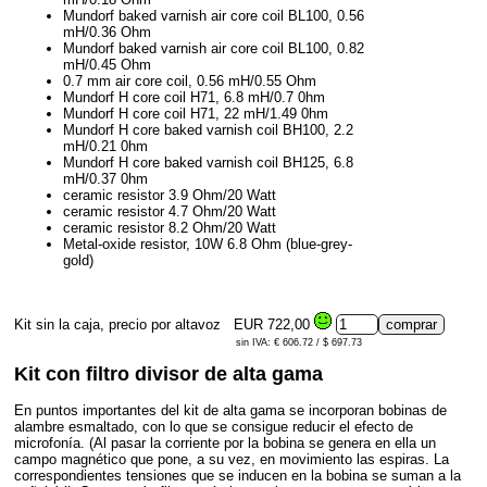
Mundorf baked varnish air core coil BL100, 0.56
mH/0.36 Ohm
Mundorf baked varnish air core coil BL100, 0.82
mH/0.45 Ohm
0.7 mm air core coil, 0.56 mH/0.55 Ohm
Mundorf H core coil H71, 6.8 mH/0.7 0hm
Mundorf H core coil H71, 22 mH/1.49 0hm
Mundorf H core baked varnish coil BH100, 2.2
mH/0.21 0hm
Mundorf H core baked varnish coil BH125, 6.8
mH/0.37 0hm
ceramic resistor 3.9 Ohm/20 Watt
ceramic resistor 4.7 Ohm/20 Watt
ceramic resistor 8.2 Ohm/20 Watt
Metal-oxide resistor, 10W 6.8 Ohm (blue-grey-
gold)
Kit sin la caja, precio por altavoz
EUR 722,00
sin IVA: € 606.72 / $ 697.73
Kit con filtro divisor de alta gama
En puntos importantes del kit de alta gama se incorporan bobinas de
alambre esmaltado, con lo que se consigue reducir el efecto de
microfonía. (Al pasar la corriente por la bobina se genera en ella un
campo magnético que pone, a su vez, en movimiento las espiras. La
correspondientes tensiones que se inducen en la bobina se suman a la