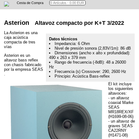
Cesta de Compra
Asterion
Altavoz compacto por K+T 3/2022
La Asterion es una
caja acústica
Datos técnicos
compacta de tres
Impedancia: 6 Ohm
vías
Nivel de presión sonora (2,83V/1m): 86 dB
Dimensiones (ancho x alto x profundidad):
Asterion es un
490 x 263 x 379 mm
altavoz bass reflex
Rango de frecuencia (-8dB): 48 a 26000
con chasis fabricado
Hz
por la empresa SEAS
Frecuencia (s) Crossover: 290, 2600 Hz
.
Principio: Acústica Bass-reflex
El kit incluye
los siguientes
altavoces:
- un altavoz
coaxial Marke
SEAS
MR18REX/XF
(H1699-08-06)
- un altavoz de
graves SEAS
CA22RNY
(H1471-08)