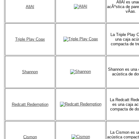
AllAl es una
AllAl
acÃºstica de par
vÃ­as.
La Triple Play 
Triple Play Coax
una caja acú
compacta de tr
Shannon es una
Shannon
acústica de do
La Redcatt Red
Redcatt Redemption
es una caja ac
compacta de do
La Cismon es u
Cismon
acústica compact