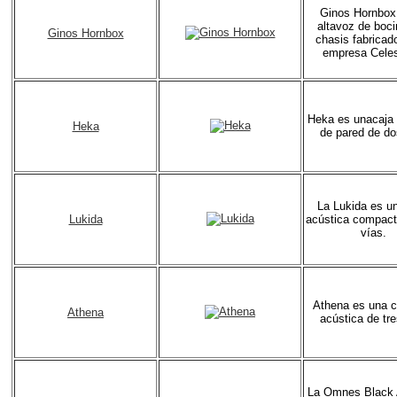
Ginos Hornbox
altavoz de boc
Ginos Hornbox
chasis fabricado
empresa Celes
Heka es unacaja 
Heka
de pared de do
La Lukida es u
Lukida
acústica compact
vías.
Athena es una 
Athena
acústica de tre
La Omnes Black 