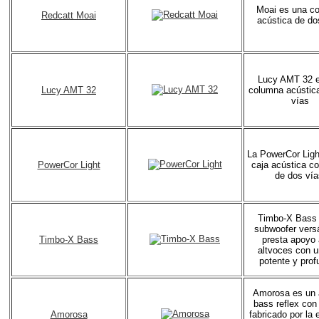
Moai es una c
Redcatt Moai
acústica de do
Lucy AMT 32 
Lucy AMT 32
columna acústic
vías
La PowerCor Ligh
PowerCor Light
caja acústica c
de dos vía
Timbo-X Bass 
subwoofer versá
Timbo-X Bass
presta apoyo 
altvoces con u
potente y prof
Amorosa es un 
bass reflex con
Amorosa
fabricado por la