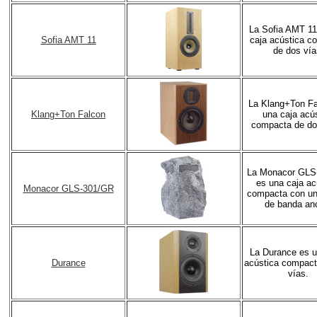
La Sofia AMT 11
Sofia AMT 11
caja acústica c
de dos vía
La Klang+Ton Fa
Klang+Ton Falcon
una caja acú
compacta de do
La Monacor GLS
es una caja ac
Monacor GLS-301/GR
compacta con un
de banda an
La Durance es u
Durance
acústica compact
vías.