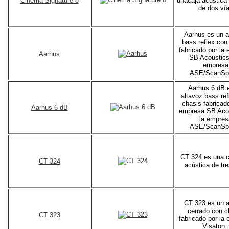
Cinema Signature 8
unacaja acústica
de dos ví
Aarhus es un a
bass reflex con
fabricado por la
Aarhus
SB Acoustics
empresa
ASE/ScanSp
Aarhus 6 dB 
altavoz bass ref
chasis fabricado
Aarhus 6 dB
empresa SB Acou
la empres
ASE/ScanSp
CT 324 es una 
CT 324
acústica de tre
CT 323 es un a
cerrado con c
CT 323
fabricado por la
Visaton .