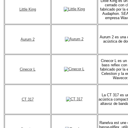
Little King es un
cerrado con c
Little King
fabricado por la
Audaphon. SEA
empresa Wav
Aurum 2 es una 
Aurum 2
acústica de do
Cinecor L es un
bass reflex con
Cinecor L
fabricado por la
Celestion y la 
Wavecor
La CT 317 es u
CT 317
acústica compact
altavoz de band
Ranelva est une 
basse-réflex. util