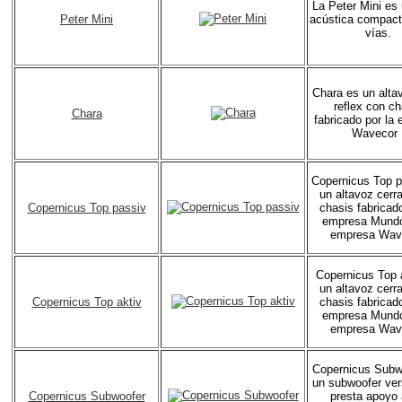
La Peter Mini es
Peter Mini
acústica compact
vías.
Chara es un alta
reflex con ch
Chara
fabricado por la
Wavecor 
Copernicus Top p
un altavoz cerr
Copernicus Top passiv
chasis fabricado
empresa Mundor
empresa Wav
Copernicus Top 
un altavoz cerr
Copernicus Top aktiv
chasis fabricado
empresa Mundor
empresa Wav
Copernicus Subw
un subwoofer ver
Copernicus Subwoofer
presta apoyo 