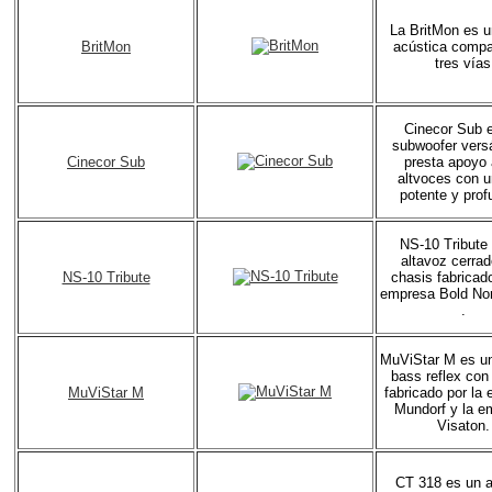
La BritMon es u
BritMon
acústica compa
tres vías
Cinecor Sub 
subwoofer versá
Cinecor Sub
presta apoyo 
altvoces con u
potente y prof
NS-10 Tribute
altavoz cerra
NS-10 Tribute
chasis fabricado
empresa Bold Nor
.
MuViStar M es un
bass reflex con
MuViStar M
fabricado por la
Mundorf y la e
Visaton.
CT 318 es un a