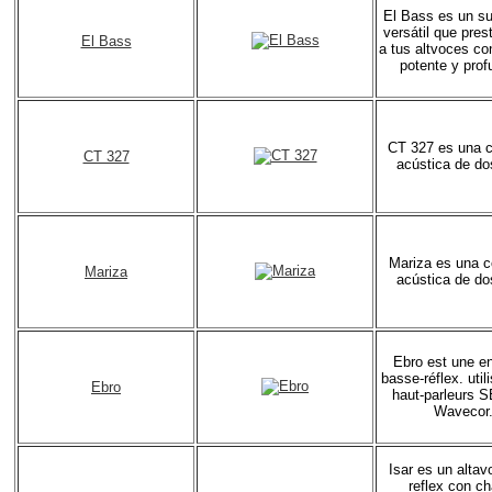
El Bass es un s
versátil que pres
El Bass
a tus altvoces co
potente y prof
CT 327 es una 
CT 327
acústica de do
Mariza es una 
Mariza
acústica de do
Ebro est une e
basse-réflex. util
Ebro
haut-parleurs 
Wavecor
Isar es un alta
reflex con ch