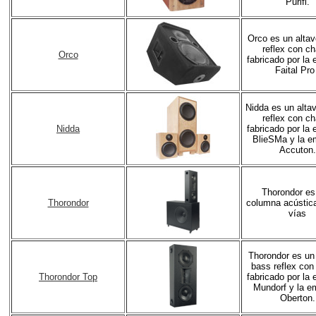
Purifi.
Orco es un alta
reflex con ch
Orco
fabricado por la
Faital Pro
Nidda es un alta
reflex con ch
Nidda
fabricado por la
BlieSMa y la e
Accuton.
Thorondor es
Thorondor
columna acústica
vías
Thorondor es un
bass reflex con
Thorondor Top
fabricado por la
Mundorf y la e
Oberton.