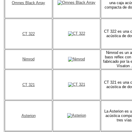
Omnes Black Array
una caja acú
compacta de do
CT 322 es una 
CT 322
acústica de do
Nimrod es un a
bass reflex con
Nimrod
fabricado por la
Visaton .
CT 321 es una 
CT 321
acústica de do
La Asterion es 
Asterion
acústica compa
tres vías