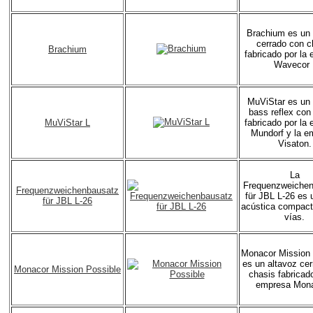
Brachium es un 
cerrado con c
Brachium
fabricado por la
Wavecor 
MuViStar es un 
bass reflex con
MuViStar L
fabricado por la
Mundorf y la e
Visaton.
La
Frequenzweiche
Frequenzweichenbausatz
für JBL L-26 es 
für JBL L-26
acústica compact
vías.
Monacor Mission 
es un altavoz ce
Monacor Mission Possible
chasis fabricado
empresa Mona