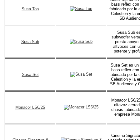
bass reflex con
Susa Top
fabricado por la
Celestion y la 
SB Audienc
Susa Sub e
subwoofer versá
Susa Sub
presta apoyo 
altvoces con u
potente y prof
Susa Set es un 
bass reflex con
Susa Set
fabricado por la
Celestion y la 
SB Audience y O
Monacor LS6/25
altavoz cerra
Monacor LS6/25
chasis fabricado
empresa Mona
Cinema Signatu