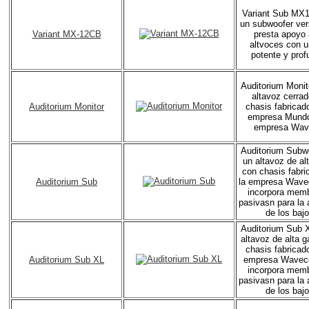
Variant Sub MX
un subwoofer ver
Variant MX-12CB
presta apoyo 
altvoces con u
potente y prof
Auditorium Monit
altavoz cerra
Auditorium Monitor
chasis fabricado
empresa Mundor
empresa Wav
Auditorium Subw
un altavoz de a
con chasis fabri
Auditorium Sub
la empresa Wavec
incorpora mem
pasivasn para la 
de los bajo
Auditorium Sub 
altavoz de alta 
chasis fabricado
Auditorium Sub XL
empresa Waveco
incorpora mem
pasivasn para la 
de los bajo