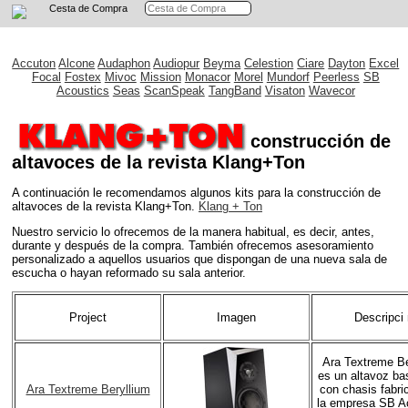
Cesta de Compra
Accuton
Alcone
Audaphon
Audiopur
Beyma
Celestion
Ciare
Dayton
Excel
Focal
Fostex
Mivoc
Mission
Monacor
Morel
Mundorf
Peerless
SB
Acoustics
Seas
ScanSpeak
TangBand
Visaton
Wavecor
construcción de
altavoces de la revista Klang+Ton
A continuación le recomendamos algunos kits para la construcción de
altavoces de la revista Klang+Ton.
Klang + Ton
Nuestro servicio lo ofrecemos de la manera habitual, es decir, antes,
durante y después de la compra. También ofrecemos asesoramiento
personalizado a aquellos usuarios que dispongan de una nueva sala de
escucha o hayan reformado su sala anterior.
Project
Imagen
Descripci
Ara Textreme Be
es un altavoz bas
Ara Textreme Beryllium
con chasis fabri
la empresa SB A