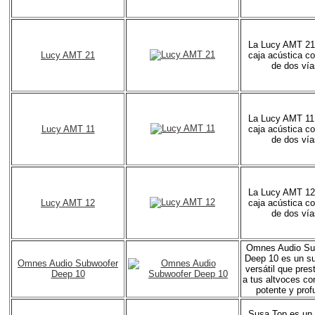
La Lucy AMT 21
Lucy AMT 21
caja acústica c
de dos vía
La Lucy AMT 11
Lucy AMT 11
caja acústica c
de dos vía
La Lucy AMT 12
Lucy AMT 12
caja acústica c
de dos vía
Omnes Audio Su
Deep 10 es un s
Omnes Audio Subwoofer
versátil que pres
Deep 10
a tus altvoces co
potente y prof
Susa Top es un 