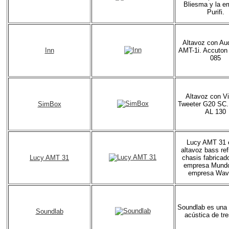
Bliesma y la e
Purifi.
Altavoz con Au
Inn
AMT-1i. Accuton
085
Altavoz con V
SimBox
Tweeter G20 SC.
AL 130
Lucy AMT 31 
altavoz bass ref
Lucy AMT 31
chasis fabricado
empresa Mundor
empresa Wav
Soundlab es una
Soundlab
acústica de tre