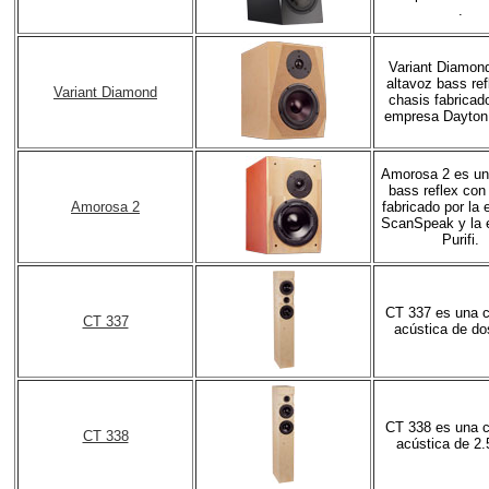
.
Variant Diamon
altavoz bass ref
Variant Diamond
chasis fabricado
empresa Dayton 
Amorosa 2 es un
bass reflex con
Amorosa 2
fabricado por la
ScanSpeak y la
Purifi.
CT 337 es una 
CT 337
acústica de do
CT 338 es una 
CT 338
acústica de 2.