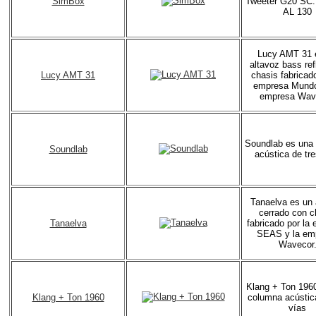
SimBox
Tweeter G20 SC.
AL 130
Lucy AMT 31 
altavoz bass ref
Lucy AMT 31
chasis fabricado
empresa Mundor
empresa Wav
Soundlab es una
Soundlab
acústica de tre
Tanaelva es un 
cerrado con c
Tanaelva
fabricado por la
SEAS y la em
Wavecor
Klang + Ton 196
Klang + Ton 1960
columna acústic
vías