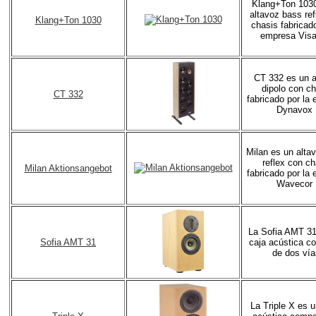
Klang+Ton 1030
altavoz bass ref
Klang+Ton 1030
chasis fabricado
empresa Visa
CT 332 es un a
dipolo con c
CT 332
fabricado por la
Dynavox 
Milan es un alta
reflex con ch
Milan Aktionsangebot
fabricado por la
Wavecor 
La Sofia AMT 31
Sofia AMT 31
caja acústica c
de dos vía
La Triple X es u