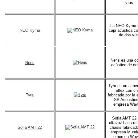
vías.
La NEO Kyma 
NEO Kyma
caja acústica c
de dos vía
Neris es una c
Neris
acústica de do
Tyra es un alta
reflex con ch
Tyra
fabricado por la
SB Acoustics
empresa Wav
Sofia AMT 22 
altavoz bass ref
Sofia AMT 22
chasis fabricado
empresa Mundor
empresa Wav