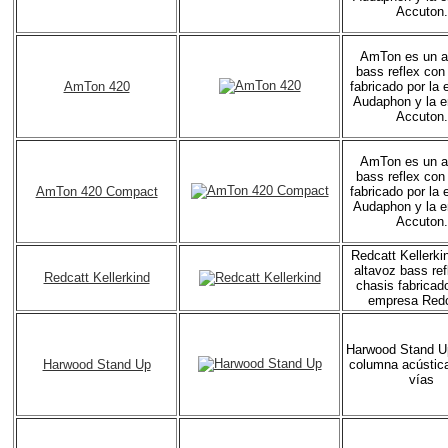
Accuton.
AmTon es un a
bass reflex con
AmTon 420
fabricado por la
Audaphon y la 
Accuton.
AmTon es un a
bass reflex con
AmTon 420 Compact
fabricado por la
Audaphon y la 
Accuton.
Redcatt Kellerki
altavoz bass ref
Redcatt Kellerkind
chasis fabricado
empresa Redc
Harwood Stand U
Harwood Stand Up
columna acústica
vías