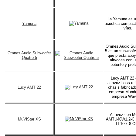
La Yamuna es u
Yamuna
acústica compact
vías.
Omnes Audio Su
5 es un subwoofer
Omnes Audio Subwoofer
que presta apoy
Quatro 5
altvoces con u
potente y prof
Lucy AMT 22 
altavoz bass ref
Lucy AMT 22
chasis fabricado
empresa Mundor
empresa Wav
Altavoz con M
MuViStar XS
AMTU40W1.2-C. 
TI 100. 8 