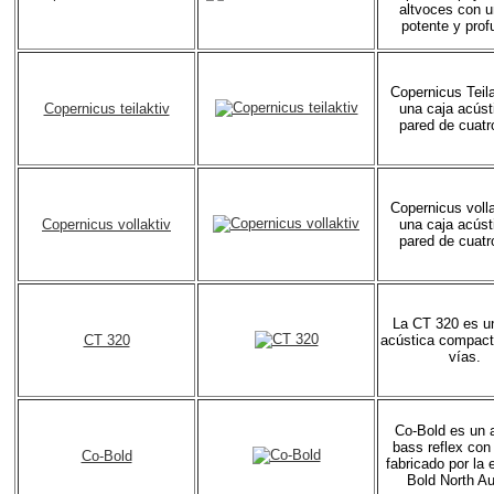
altvoces con u
potente y prof
Copernicus Teila
Copernicus teilaktiv
una caja acúst
pared de cuatr
Copernicus volla
Copernicus vollaktiv
una caja acúst
pared de cuatr
La CT 320 es u
CT 320
acústica compact
vías.
Co-Bold es un 
bass reflex con
Co-Bold
fabricado por la
Bold North Au