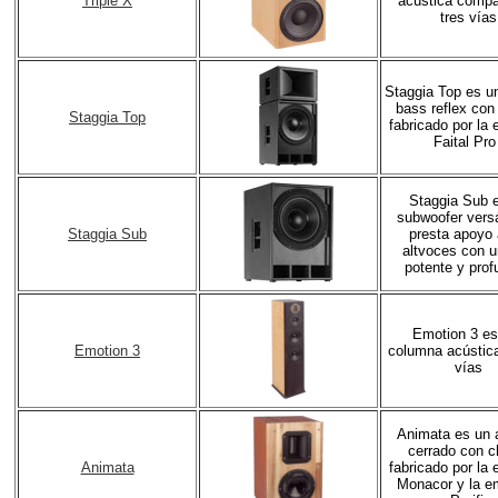
Triple X
acústica compa
tres vías
Staggia Top es u
bass reflex con
Staggia Top
fabricado por la
Faital Pro
Staggia Sub 
subwoofer versá
Staggia Sub
presta apoyo 
altvoces con u
potente y prof
Emotion 3 es
Emotion 3
columna acústica
vías
Animata es un 
cerrado con c
Animata
fabricado por la
Monacor y la e