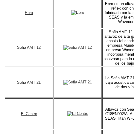
Ebro es un alta
reflex con ch
Ebro
fabricado por la
SEAS y la em
Wavecor
Sofia AMT 12 
altavoz de alta 
chasis fabricado
empresa Mundor
Sofia AMT 12
empresa Wavec
incorpora mem
pasivasn para la 
de los bajo
La Sofia AMT 21
Sofia AMT 21
caja acústica c
de dos vía
Altavoz con Sea
El Centro
C18EN002/A. A
SEAS Titan WF