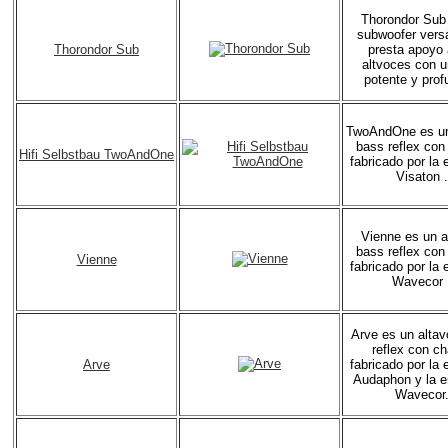
Thorondor Sub
subwoofer versá
Thorondor Sub
presta apoyo 
altvoces con u
potente y prof
TwoAndOne es un
bass reflex con
Hifi Selbstbau TwoAndOne
fabricado por la
Visaton .
Vienne es un a
bass reflex con
Vienne
fabricado por la
Wavecor 
Arve es un alta
reflex con ch
Arve
fabricado por la
Audaphon y la 
Wavecor