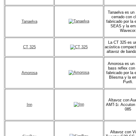
Tanaelva es un 
cerrado con c
Tanaelva
fabricado por la
SEAS y la em
Wavecor
La CT 325 es u
CT 325
acústica compact
altavoz de band
Amorosa es un 
bass reflex con
Amorosa
fabricado por la
Bliesma y la e
Purifi.
Altavoz con Au
Inn
AMT-1i. Accuton
085
Altavoz con V