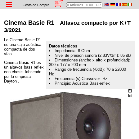
Cesta de Compra
Cinema Basic R1
Altavoz compacto por K+T
3/2021
La Cinema Basic R1
es una caja acústica
Datos técnicos
compacta de dos
Impedancia: 8 Ohm
vías.
Nivel de presión sonora (2,83V/1m): 86 dB
Dimensiones (ancho x alto x profundidad):
Cinema Basic R1 es
300 x 177 x 200 mm
un altavoz bass reflex
Rango de frecuencia (-8dB): 70 a 22000
con chasis fabricado
Hz
por la empresa
Frecuencia (s) Crossover: Hz
Dayton .
Principio: Acústica Bass-reflex
El
kit