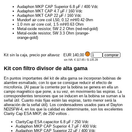
Audaphon MKP CAP Superior 6.8 μF / 400 Vdc
Audaphon MKT CAP 4.7 μF / 160 Vdc
Audaphon MKT CAP 22 μF / 160 Vdc
Mundorf air core coil L50, 0.12 mH/0.42 0hm
1.0 mm air core coil, 1.5 mH/0.63 Ohm
Metal-oxide resistor, 5W 2.2 Ohm (red-red-gold)
Metal-oxide resistor, 5W 3.3 Ohm (orange-
orange-gold)
Kit sin la caja, precio por altavoz
EUR 140,00
sin IVA: € 117.65 / $ 135.29
Kit con filtro divisor de alta gama
En puntos importantes del kit de alta gama se incorporan bobinas de
alambre esmaltado, con lo que se consigue reducir el efecto de
microfonía. (Al pasar la corriente por la bobina se genera en ella un
campo magnético que pone, a su vez, en movimiento las espiras. La
correspondientes tensiones que se inducen en la bobina se suman a la
señal útil. Cuanto más fijas estén las espiras, tanto menor será la
alteración de la señal útil). Los condensadores usados para el Dayton
ND25FW-4, en los que la calidad es determinante, son los excelentes
Clarity Cap ESA MKP, de 250 voltios .
ClarityCap ESA capacitor 6.8 μF / 250 Vdc
Audaphon MKP CAP Superior 4.7 μF / 400 Vdc
Audaphon MKP CAP Superior 22 μF / 400 Vdc