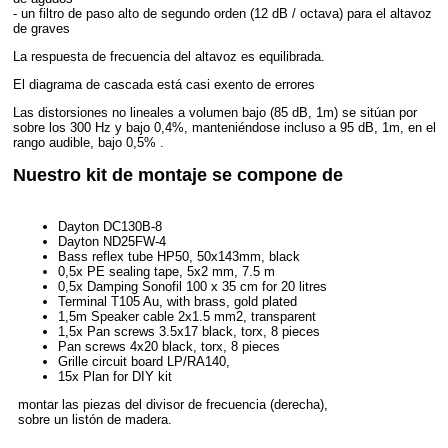
- un filtro de paso alto de segundo orden (12 dB / octava) para el altavoz
de graves
La respuesta de frecuencia del altavoz es equilibrada.
El diagrama de cascada está casi exento de errores
Las distorsiones no lineales a volumen bajo (85 dB, 1m) se sitúan por
sobre los 300 Hz y bajo 0,4%, manteniéndose incluso a 95 dB, 1m, en el
rango audible, bajo 0,5% .
Nuestro kit de montaje se compone de
Dayton DC130B-8
Dayton ND25FW-4
Bass reflex tube HP50, 50x143mm, black
0,5x PE sealing tape, 5x2 mm, 7.5 m
0,5x Damping Sonofil 100 x 35 cm for 20 litres
Terminal T105 Au, with brass, gold plated
1,5m Speaker cable 2x1.5 mm2, transparent
1,5x Pan screws 3.5x17 black, torx, 8 pieces
Pan screws 4x20 black, torx, 8 pieces
Grille circuit board LP/RA140,
15x Plan for DIY kit
montar las piezas del divisor de frecuencia (derecha),
sobre un listón de madera.