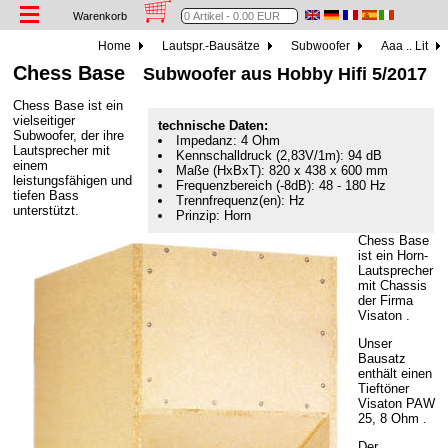
Warenkorb
Home
Lautspr.-Bausätze
Subwoofer
Aaa .. Lit
Chess Base
Subwoofer aus Hobby Hifi 5/2017
Chess Base ist ein
vielseitiger
technische Daten:
Subwoofer, der ihre
Impedanz: 4 Ohm
Lautsprecher mit
Kennschalldruck (2,83V/1m): 94 dB
einem
Maße (HxBxT): 820 x 438 x 600 mm
leistungsfähigen und
Frequenzbereich (-8dB): 48 - 180 Hz
tiefen Bass
Trennfrequenz(en): Hz
unterstützt.
Prinzip: Horn
Chess Base
ist ein Horn-
Lautsprecher
mit Chassis
der Firma
Visaton .
Unser
Bausatz
enthält einen
Tieftöner
Visaton PAW
25, 8 Ohm .
Der