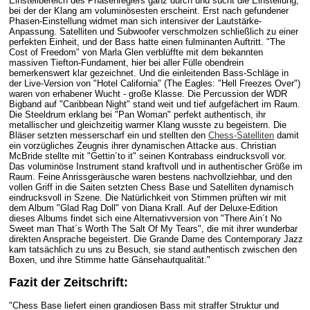
Einstellbereich des Phasenreglers ganz durch und sucht die Einstellung,
bei der der Klang am voluminösesten erscheint. Erst nach gefundener
Phasen-Einstellung widmet man sich intensiver der Lautstärke-
Anpassung. Satelliten und Subwoofer verschmolzen schließlich zu einer
perfekten Einheit, und der Bass hatte einen fulminanten Auftritt. "The
Cost of Freedom" von Marla Glen verblüffte mit dem bekannten
massiven Tiefton-Fundament, hier bei aller Fülle obendrein
bemerkenswert klar gezeichnet. Und die einleitenden Bass-Schläge in
der Live-Version von "Hotel California" (The Eagles: "Hell Freezes Over")
waren von erhabener Wucht - große Klasse. Die Percussion der WDR
Bigband auf "Caribbean Night" stand weit und tief aufgefächert im Raum.
Die Steeldrum erklang bei "Pan Woman" perfekt authentisch, ihr
metallischer und gleichzeitig warmer Klang wusste zu begeistern. Die
Bläser setzten messerscharf ein und stellten den
Chess-Satelliten
damit
ein vorzügliches Zeugnis ihrer dynamischen Attacke aus. Christian
McBride stellte mit "Gettin´to it" seinen Kontrabass eindrucksvoll vor.
Das voluminöse Instrument stand kraftvoll und in authentischer Größe im
Raum. Feine Anrissgeräusche waren bestens nachvollziehbar, und den
vollen Griff in die Saiten setzten Chess Base und Satelliten dynamisch
eindrucksvoll in Szene. Die Natürlichkeit von Stimmen prüften wir mit
dem Album "Glad Rag Doll" von Diana Krall. Auf der Deluxe-Edition
dieses Albums findet sich eine Alternativversion von "There Ain´t No
Sweet man That´s Worth The Salt Of My Tears", die mit ihrer wunderbar
direkten Ansprache begeistert. Die Grande Dame des Contemporary Jazz
kam tatsächlich zu uns zu Besuch, sie stand authentisch zwischen den
Boxen, und ihre Stimme hatte Gänsehautqualität."
Fazit der Zeitschrift:
"Chess Base liefert einen grandiosen Bass mit straffer Struktur und