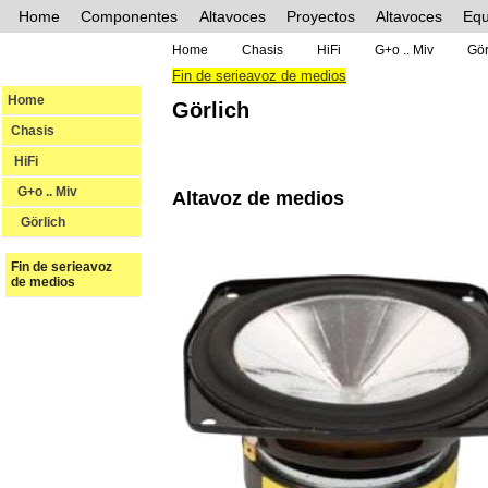
Home
Componentes
Altavoces
Proyectos
Altavoces
Equ
Home
Chasis
HiFi
G+o .. Miv
Gör
Fin de serieavoz de medios
Home
Görlich
Chasis
HiFi
G+o .. Miv
Altavoz de medios
Görlich
Fin de serieavoz
de medios