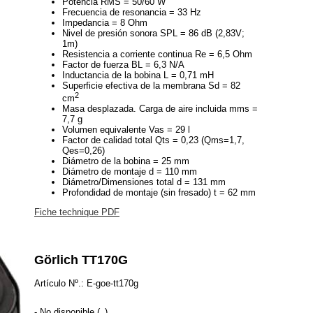
Potencia RMS = 50/60 W
Frecuencia de resonancia = 33 Hz
Impedancia = 8 Ohm
Nivel de presión sonora SPL = 86 dB (2,83V;
1m)
Resistencia a corriente continua Re = 6,5 Ohm
Factor de fuerza BL = 6,3 N/A
Inductancia de la bobina L = 0,71 mH
Superficie efectiva de la membrana Sd = 82
2
cm
Masa desplazada. Carga de aire incluida mms =
7,7 g
Volumen equivalente Vas = 29 l
Factor de calidad total Qts = 0,23 (Qms=1,7,
Qes=0,26)
Diámetro de la bobina = 25 mm
Diámetro de montaje d = 110 mm
Diámetro/Dimensiones total d = 131 mm
Profondidad de montaje (sin fresado) t = 62 mm
Fiche technique PDF
Görlich TT170G
Artículo Nº.: E-goe-tt170g
- No disponible (_)