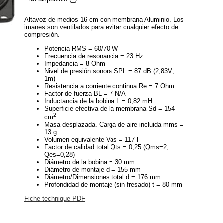
Altavoz de medios 16 cm con membrana Aluminio. Los
imanes son ventilados para evitar cualquier efecto de
compresión.
Potencia RMS = 60/70 W
Frecuencia de resonancia = 23 Hz
Impedancia = 8 Ohm
Nivel de presión sonora SPL = 87 dB (2,83V;
1m)
Resistencia a corriente continua Re = 7 Ohm
Factor de fuerza BL = 7 N/A
Inductancia de la bobina L = 0,82 mH
Superficie efectiva de la membrana Sd = 154
2
cm
Masa desplazada. Carga de aire incluida mms =
13 g
Volumen equivalente Vas = 117 l
Factor de calidad total Qts = 0,25 (Qms=2,
Qes=0,28)
Diámetro de la bobina = 30 mm
Diámetro de montaje d = 155 mm
Diámetro/Dimensiones total d = 176 mm
Profondidad de montaje (sin fresado) t = 80 mm
Fiche technique PDF