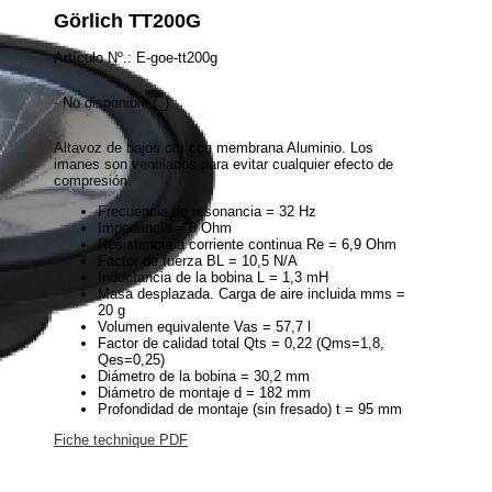
Görlich TT200G
Artículo Nº.: E-goe-tt200g
- No disponible (_)
Altavoz de bajos cm con membrana Aluminio. Los
imanes son ventilados para evitar cualquier efecto de
compresión.
Frecuencia de resonancia = 32 Hz
Impedancia = 8 Ohm
Resistencia a corriente continua Re = 6,9 Ohm
Factor de fuerza BL = 10,5 N/A
Inductancia de la bobina L = 1,3 mH
Masa desplazada. Carga de aire incluida mms =
20 g
Volumen equivalente Vas = 57,7 l
Factor de calidad total Qts = 0,22 (Qms=1,8,
Qes=0,25)
Diámetro de la bobina = 30,2 mm
Diámetro de montaje d = 182 mm
Profondidad de montaje (sin fresado) t = 95 mm
Fiche technique PDF