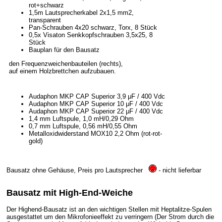
rot+schwarz
1,5m Lautsprecherkabel 2x1,5 mm2,
transparent
Pan-Schrauben 4x20 schwarz, Torx, 8 Stück
0,5x Visaton Senkkopfschrauben 3,5x25, 8
Stück
Bauplan für den Bausatz
den Frequenzweichenbauteilen (rechts),
auf einem Holzbrettchen aufzubauen.
Audaphon MKP CAP Superior 3,9 μF / 400 Vdc
Audaphon MKP CAP Superior 10 μF / 400 Vdc
Audaphon MKP CAP Superior 22 μF / 400 Vdc
1,4 mm Luftspule, 1,0 mH/0,29 Ohm
0,7 mm Luftspule, 0,56 mH/0,55 Ohm
Metalloxidwiderstand MOX10 2,2 Ohm (rot-rot-
gold)
Bausatz ohne Gehäuse, Preis pro Lautsprecher
- nicht lieferbar
Bausatz mit High-End-Weiche
Der Highend-Bausatz ist an den wichtigen Stellen mit Heptalitze-Spulen
ausgestattet um den Mikrofonieeffekt zu verringern (Der Strom durch die