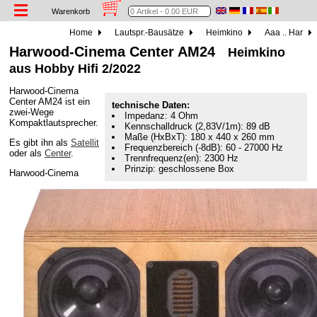
Warenkorb
Home
Lautspr.-Bausätze
Heimkino
Aaa .. Har
Harwood-Cinema Center AM24
Heimkino
aus Hobby Hifi 2/2022
Harwood-Cinema
Center AM24 ist ein
technische Daten:
zwei-Wege
Impedanz: 4 Ohm
Kompaktlautsprecher.
Kennschalldruck (2,83V/1m): 89 dB
Maße (HxBxT): 180 x 440 x 260 mm
Es gibt ihn als
Satellit
Frequenzbereich (-8dB): 60 - 27000 Hz
oder als
Center
.
Trennfrequenz(en): 2300 Hz
Prinzip: geschlossene Box
Harwood-Cinema