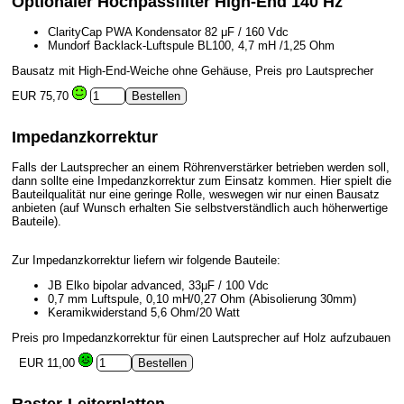
Optionaler Hochpassfilter High-End 140 Hz
ClarityCap PWA Kondensator 82 μF / 160 Vdc
Mundorf Backlack-Luftspule BL100, 4,7 mH /1,25 Ohm
Bausatz mit High-End-Weiche ohne Gehäuse, Preis pro Lautsprecher
EUR 75,70
Impedanzkorrektur
Falls der Lautsprecher an einem Röhrenverstärker betrieben werden soll,
dann sollte eine Impedanzkorrektur zum Einsatz kommen. Hier spielt die
Bauteilqualität nur eine geringe Rolle, weswegen wir nur einen Bausatz
anbieten (auf Wunsch erhalten Sie selbstverständlich auch höherwertige
Bauteile).
Zur Impedanzkorrektur liefern wir folgende Bauteile:
JB Elko bipolar advanced, 33μF / 100 Vdc
0,7 mm Luftspule, 0,10 mH/0,27 Ohm (Abisolierung 30mm)
Keramikwiderstand 5,6 Ohm/20 Watt
Preis pro Impedanzkorrektur für einen Lautsprecher auf Holz aufzubauen
EUR 11,00