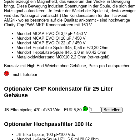
Spule erzeugt ein Magnetfeld, das wiederum den Wickel in Bewegung
bringt. Diese Bewegung induziert Spannungen in der Spule, die sich dem
Nutzsignal aufaddieren. Je fester der Wickel der Spule ist, desto weniger
wird das Nutzsignal verfälscht.) Die Kondensatoren für den Harwood
AM24 - wo es besonders auf die Qualität ankommt - sind hochwertige
Clarity Cap PWA MKP Kondensatoren mit 160 V.
Mundorf MCAP EVO Öl 3,9 μF / 450 V
Mundorf MCAP EVO Öl 10 μF / 450 V
Mundorf MCAP EVO Öl 22 μF / 450 V
Mundorf HeptaLitze-Spule II45, 0,56 mH/0,30 Ohm
Mundorf HeptaLitze-Spule II45, 1,0 mH/0,42 Ohm
Metalloxidwiderstand MOX10 2,2 Ohm (rot-rot-gold)
Bausatz mit High-End-Weiche ohne Gehäuse, Preis pro Lautsprecher
- nicht lieferbar
Optionaler GHP Kondensator für 25 Liter
Gehäuse
JB Elko bipolar, 470 uF/50 Vdc
EUR 5,80
Optionaler Hochpassfilter 100 Hz
JB Elko bipolar, 100 μF/100 Vdc
Mundorf H-Kern-Spule H71, 5,6 mH/0,62 0hm