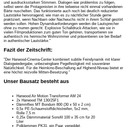
und ausdrucksstarken Stimmen. Dialogen war problemlos zu folgen,
selbst wenn die Protagonisten in ihre teilweise nicht einmal vorhandenen
Bärte nuschelten. Das funktionierte auch noch bei deutlich reduzierter
Lautstärke hervorragend, wie man es zu nächtlicher Stunde gerne
praktiziert, wenn Nachbarn oder Nachwuchs nicht in ihrem Schlaf gestört
werden sollen. Hohen Dynamikanforderungen werden die Lautsprecher
ohne zu murren gerecht. Explosive Schalldruck-Attacken, wie sie in
vielen Filmproduktionen zum guten Ton gehören, transportieren sie
authentisch ins heimische Wohnzimmer und präsentieren sie bei Bedarf
in authentischer Lautstärke."
Fazit der Zeitschrift:
"Der Harwood-Cinema-Center kombiniert subtile Feindynamik mit klarer
Dialogwiedergabe, unbezwingbare Pegelfestigkeit mit souveräner
Natürlichkeit. Für die Heimkino-Beschallung auf Highend-Niveau bietet er
eine höchst reizvolle Mitten-Besetzung."
Unser Bausatz besteht aus
Harwood Air Motion Transformer AM 24
2x Harwood TM 130/25F1
Dämmflies MT Bondum 800 (30 x 50 x 2 cm)
0,5x PE-Schaumstoffdichtstreifen, 5x2 mm,
Rolle 7,5 m
0,25x Dämmmaterial Sonofil 100 x 35 cm für 20
Liter
Polklemmen PK31, ein Paar, vergoldet,