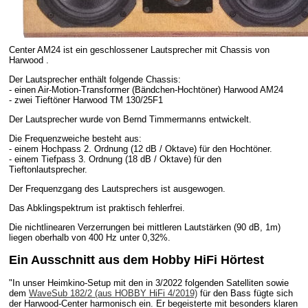
Center AM24 ist ein geschlossener Lautsprecher mit Chassis von
Harwood .
Der Lautsprecher enthält folgende Chassis:
- einen Air-Motion-Transformer (Bändchen-Hochtöner) Harwood AM24
- zwei Tieftöner Harwood TM 130/25F1
Der Lautsprecher wurde von Bernd Timmermanns entwickelt.
Die Frequenzweiche besteht aus:
- einem Hochpass 2. Ordnung (12 dB / Oktave) für den Hochtöner.
- einem Tiefpass 3. Ordnung (18 dB / Oktave) für den
Tieftonlautsprecher.
Der Frequenzgang des Lautsprechers ist ausgewogen.
Das Abklingspektrum ist praktisch fehlerfrei.
Die nichtlinearen Verzerrungen bei mittleren Lautstärken (90 dB, 1m)
liegen oberhalb von 400 Hz unter 0,32%.
Ein Ausschnitt aus dem Hobby HiFi Hörtest
"In unser Heimkino-Setup mit den in 3/2022 folgenden Satelliten sowie
dem
WaveSub 182/2 (aus HOBBY HiFi 4/2019)
für den Bass fügte sich
der Harwood-Center harmonisch ein. Er begeisterte mit besonders klaren