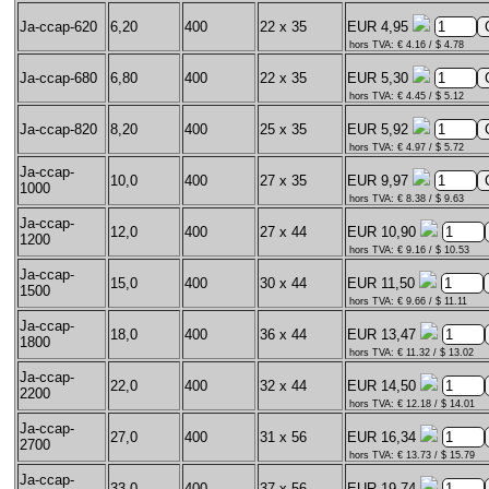
Ja-ccap-620
6,20
400
22 x 35
EUR 4,95
hors TVA: € 4.16 / $ 4.78
Ja-ccap-680
6,80
400
22 x 35
EUR 5,30
hors TVA: € 4.45 / $ 5.12
Ja-ccap-820
8,20
400
25 x 35
EUR 5,92
hors TVA: € 4.97 / $ 5.72
Ja-ccap-
10,0
400
27 x 35
EUR 9,97
1000
hors TVA: € 8.38 / $ 9.63
Ja-ccap-
12,0
400
27 x 44
EUR 10,90
1200
hors TVA: € 9.16 / $ 10.53
Ja-ccap-
15,0
400
30 x 44
EUR 11,50
1500
hors TVA: € 9.66 / $ 11.11
Ja-ccap-
18,0
400
36 x 44
EUR 13,47
1800
hors TVA: € 11.32 / $ 13.02
Ja-ccap-
22,0
400
32 x 44
EUR 14,50
2200
hors TVA: € 12.18 / $ 14.01
Ja-ccap-
27,0
400
31 x 56
EUR 16,34
2700
hors TVA: € 13.73 / $ 15.79
Ja-ccap-
33,0
400
37 x 56
EUR 19,74