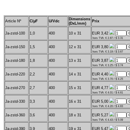
Dimensions
Article Nº
C/µF
U/Vdc
Prix
(DxL/mm)
Ja-zstd-100
1,0
400
10 x 31
EUR 3,42
hors TVA: € 2.87 / $ 3.31
Ja-zstd-150
1,5
400
12 x 31
EUR 3,80
hors TVA: € 3.19 / $ 3.67
Ja-zstd-180
1,8
400
13 x 31
EUR 3,87
hors TVA: € 3.25 / $ 3.74
Ja-zstd-220
2,2
400
14 x 31
EUR 4,40
hors TVA: € 3.70 / $ 4.25
Ja-zstd-270
2,7
400
15 x 31
EUR 4,77
hors TVA: € 4.01 / $ 4.61
Ja-zstd-330
3,3
400
16 x 31
EUR 5,00
hors TVA: € 4.20 / $ 4.83
Ja-zstd-360
3,6
400
18 x 31
EUR 5,27
hors TVA: € 4.43 / $ 5.09
Ja-zstd-390
3,9
400
19 x 31
EUR 5,47