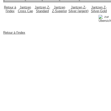
Retour à
Jantzen
Jantzen Z-
Jantzen
Jantzen Z-
Jantzen Z-
l'index
Cross Cap
Standard
Z-Superior
Silver (argent)
Silver-Gold
Retour à l'index