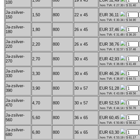
1,00
800
19 x 43
EUR 32,49
100
hors TVA: € 27.30 / $ 31.40
Ja-zsilver-
1,50
800
22 x 45
EUR 36,11
150
hors TVA: € 30.34 / $ 34.90
Ja-zsilver-
1,80
800
26 x 45
EUR 37,46
180
hors TVA: € 31.48 / $ 36.20
Ja-zsilver-
2,20
800
26 x 45
EUR 38,76
220
hors TVA: € 32.57 / $ 37.46
Ja-zsilver-
2,70
800
30 x 45
EUR 42,93
270
hors TVA: € 36.08 / $ 41.49
Ja-zsilver-
3,30
800
30 x 45
EUR 46,26
330
hors TVA: € 38.87 / $ 44.71
Ja-zsilver-
3,90
800
30 x 57
EUR 51,28
390
hors TVA: € 43.09 / $ 49.56
Ja-zsilver-
4,70
800
30 x 57
EUR 52,53
470
hors TVA: € 44.14 / $ 50.76
Ja-zsilver-
5,60
800
36 x 65
EUR 60,45
560
hors TVA: € 50.80 / $ 58.42
Ja-zsilver-
6,80
800
36 x 65
EUR 63,30
680
hors TVA: € 53.19 / $ 61.17