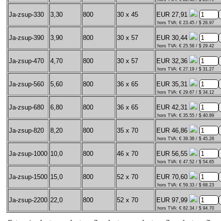
Ja-zsup-330
3,30
800
30 x 45
EUR 27,91
hors TVA: € 23.45 / $ 26.97
Ja-zsup-390
3,90
800
30 x 57
EUR 30,44
hors TVA: € 25.58 / $ 29.42
Ja-zsup-470
4,70
800
30 x 57
EUR 32,36
hors TVA: € 27.19 / $ 31.27
Ja-zsup-560
5,60
800
36 x 65
EUR 35,31
hors TVA: € 29.67 / $ 34.12
Ja-zsup-680
6,80
800
36 x 65
EUR 42,31
hors TVA: € 35.55 / $ 40.89
Ja-zsup-820
8,20
800
35 x 70
EUR 46,86
hors TVA: € 39.38 / $ 45.28
Ja-zsup-1000
10,0
800
46 x 70
EUR 56,55
hors TVA: € 47.52 / $ 54.65
Ja-zsup-1500
15,0
800
52 x 70
EUR 70,60
hors TVA: € 59.33 / $ 68.23
Ja-zsup-2200
22,0
800
52 x 70
EUR 97,99
hors TVA: € 82.34 / $ 94.70