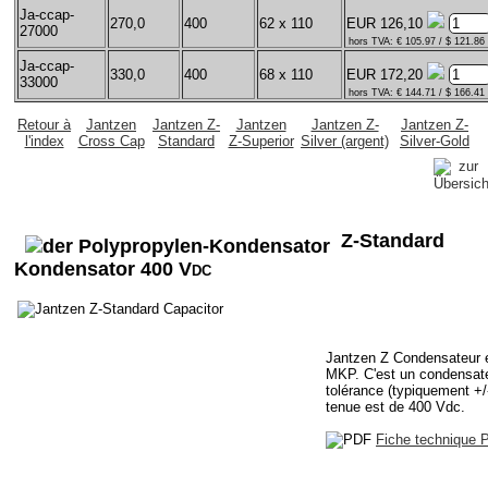
Ja-ccap-
270,0
400
62 x 110
EUR 126,10
27000
hors TVA: € 105.97 / $ 121.86
Ja-ccap-
330,0
400
68 x 110
EUR 172,20
33000
hors TVA: € 144.71 / $ 166.41
Retour à
Jantzen
Jantzen Z-
Jantzen
Jantzen Z-
Jantzen Z-
l'index
Cross Cap
Standard
Z-Superior
Silver (argent)
Silver-Gold
Z-Standard
Kondensator 400 V
DC
Jantzen Z Condensateur e
MKP. C'est un condensate
tolérance (typiquement +
tenue est de 400 Vdc.
Fiche technique 