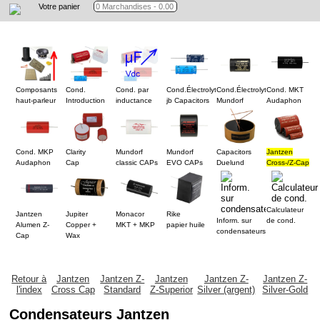
Votre panier
Composants
Cond.
Cond. par
Cond.Électrolyt.
Cond.Électrolyt.
Cond. MKT
haut-parleur
Introduction
inductance
jb Capacitors
Mundorf
Audaphon
Cond. MKP
Clarity
Mundorf
Mundorf
Capacitors
Jantzen
Audaphon
Cap
classic CAPs
EVO CAPs
Duelund
Cross-/Z-Cap
Calculateur
Jantzen
Jupiter
Monacor
Rike
Inform. sur
de cond.
Alumen Z-
Copper +
MKT + MKP
papier huile
condensateurs
Cap
Wax
Retour à
Jantzen
Jantzen Z-
Jantzen
Jantzen Z-
Jantzen Z-
l'index
Cross Cap
Standard
Z-Superior
Silver (argent)
Silver-Gold
Condensateurs Jantzen