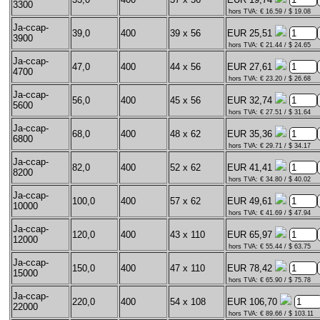
3300
hors TVA: € 16.59 / $ 19.08
Ja-ccap-
39,0
400
39 x 56
EUR 25,51
3900
hors TVA: € 21.44 / $ 24.65
Ja-ccap-
47,0
400
44 x 56
EUR 27,61
4700
hors TVA: € 23.20 / $ 26.68
Ja-ccap-
56,0
400
45 x 56
EUR 32,74
5600
hors TVA: € 27.51 / $ 31.64
Ja-ccap-
68,0
400
48 x 62
EUR 35,36
6800
hors TVA: € 29.71 / $ 34.17
Ja-ccap-
82,0
400
52 x 62
EUR 41,41
8200
hors TVA: € 34.80 / $ 40.02
Ja-ccap-
100,0
400
57 x 62
EUR 49,61
10000
hors TVA: € 41.69 / $ 47.94
Ja-ccap-
120,0
400
43 x 110
EUR 65,97
12000
hors TVA: € 55.44 / $ 63.75
Ja-ccap-
150,0
400
47 x 110
EUR 78,42
15000
hors TVA: € 65.90 / $ 75.78
Ja-ccap-
220,0
400
54 x 108
EUR 106,70
22000
hors TVA: € 89.66 / $ 103.11