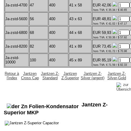
Ja-zstd-4700
47
400
41 x 58
EUR 42,06
hors TVA: € 35.34 / $ 40.65
Ja-zstd-5600
56
400
43 x 63
EUR 48,81
hors TVA: € 41.02 / $ 47.17
Ja-zstd-6800
68
400
44 x 68
EUR 59,93
hors TVA: € 50.36 / $ 57.92
Ja-zstd-8200
82
400
41 x 89
EUR 73,45
hors TVA: € 61.72 / $ 70.98
Ja-zstd-
100
400
45 x 89
EUR 85,19
10000
hors TVA: € 71.59 / $ 82.33
Retour à
Jantzen
Jantzen Z-
Jantzen
Jantzen Z-
Jantzen Z-
l'index
Cross Cap
Standard
Z-Superior
Silver (argent)
Silver-Gold
Jantzen Z-
Superior MKP