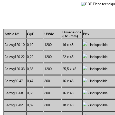
Fiche techniq
Dimensions
Article Nº
C/µF
U/Vdc
Prix
(DxL/mm)
Ja-zsg120-10
0,10
1200
16 x 43
- indisponible
Ja-zsg120-22
0,22
1200
22 x 45
- indisponible
Ja-zsg120-33
0,33
1200
25,5 x 45
- indisponible
Ja-zsg80-47
0,47
800
16 x 43
- indisponible
Ja-zsg80-68
0,68
800
16 x 43
- indisponible
Ja-zsg80-82
0,82
800
18 x 43
- indisponible