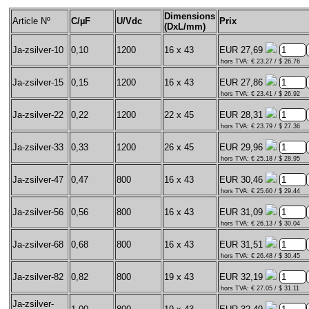
Dimensions
Article Nº
C/µF
U/Vdc
Prix
(DxL/mm)
Ja-zsilver-10
0,10
1200
16 x 43
EUR 27,69
hors TVA: € 23.27 / $ 26.76
Ja-zsilver-15
0,15
1200
16 x 43
EUR 27,86
hors TVA: € 23.41 / $ 26.92
Ja-zsilver-22
0,22
1200
22 x 45
EUR 28,31
hors TVA: € 23.79 / $ 27.36
Ja-zsilver-33
0,33
1200
26 x 45
EUR 29,96
hors TVA: € 25.18 / $ 28.95
Ja-zsilver-47
0,47
800
16 x 43
EUR 30,46
hors TVA: € 25.60 / $ 29.44
Ja-zsilver-56
0,56
800
16 x 43
EUR 31,09
hors TVA: € 26.13 / $ 30.04
Ja-zsilver-68
0,68
800
16 x 43
EUR 31,51
hors TVA: € 26.48 / $ 30.45
Ja-zsilver-82
0,82
800
19 x 43
EUR 32,19
hors TVA: € 27.05 / $ 31.11
Ja-zsilver-