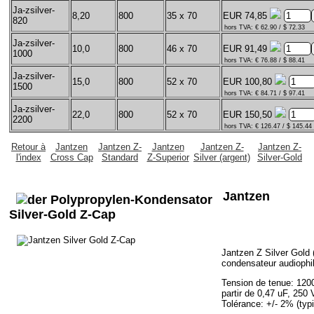
Ja-zsilver-
8,20
800
35 x 70
EUR 74,85
820
hors TVA: € 62.90 / $ 72.33
Ja-zsilver-
10,0
800
46 x 70
EUR 91,49
1000
hors TVA: € 76.88 / $ 88.41
Ja-zsilver-
15,0
800
52 x 70
EUR 100,80
1500
hors TVA: € 84.71 / $ 97.41
Ja-zsilver-
22,0
800
52 x 70
EUR 150,50
2200
hors TVA: € 126.47 / $ 145.44
Retour à
Jantzen
Jantzen Z-
Jantzen
Jantzen Z-
Jantzen Z-
l'index
Cross Cap
Standard
Z-Superior
Silver (argent)
Silver-Gold
Jantzen
Silver-Gold Z-Cap
Jantzen Z Silver Gold (
condensateur audiophi
Tension de tenue: 120
partir de 0,47 uF, 250 
Tolérance: +/- 2% (ty