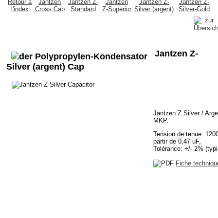
Retour à
Jantzen
Jantzen Z-
Jantzen
Jantzen Z-
Jantzen Z-
l'index
Cross Cap
Standard
Z-Superior
Silver (argent)
Silver-Gold
Jantzen Z-
Silver (argent) Cap
Jantzen Z Silver / Arg
MKP.
Tension de tenue: 120
partir de 0,47 uF,
Tolérance: +/- 2% (ty
Fiche techniq