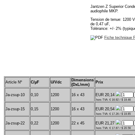
Jantzen Z Superior Cond
audiophile MKP.
Tension de tenue: 1200 V
de 0,47 uF,
Tolérance: +/- 2% (typiq
Fiche technique
Dimensions
Article Nº
C/µF
U/Vdc
Prix
(DxL/mm)
Ja-zsup-10
0,10
1200
16 x 43
EUR 20,14
hors TVA: € 16.92 / $ 19.46
Ja-zsup-15
0,15
1200
16 x 43
EUR 20,54
hors TVA: € 17.26 / $ 19.85
Ja-zsup-22
0,22
1200
22 x 45
EUR 21,27
hors TVA: € 17.87 / $ 20.56