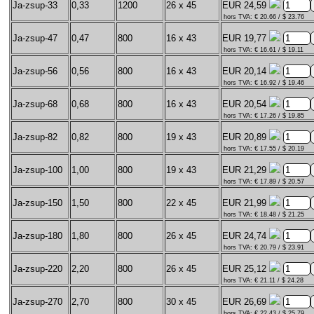
Ja-zsup-33
0,33
1200
26 x 45
EUR 24,59
hors TVA: € 20.66 / $ 23.76
Ja-zsup-47
0,47
800
16 x 43
EUR 19,77
hors TVA: € 16.61 / $ 19.11
Ja-zsup-56
0,56
800
16 x 43
EUR 20,14
hors TVA: € 16.92 / $ 19.46
Ja-zsup-68
0,68
800
16 x 43
EUR 20,54
hors TVA: € 17.26 / $ 19.85
Ja-zsup-82
0,82
800
19 x 43
EUR 20,89
hors TVA: € 17.55 / $ 20.19
Ja-zsup-100
1,00
800
19 x 43
EUR 21,29
hors TVA: € 17.89 / $ 20.57
Ja-zsup-150
1,50
800
22 x 45
EUR 21,99
hors TVA: € 18.48 / $ 21.25
Ja-zsup-180
1,80
800
26 x 45
EUR 24,74
hors TVA: € 20.79 / $ 23.91
Ja-zsup-220
2,20
800
26 x 45
EUR 25,12
hors TVA: € 21.11 / $ 24.28
Ja-zsup-270
2,70
800
30 x 45
EUR 26,69
hors TVA: € 22.43 / $ 25.79