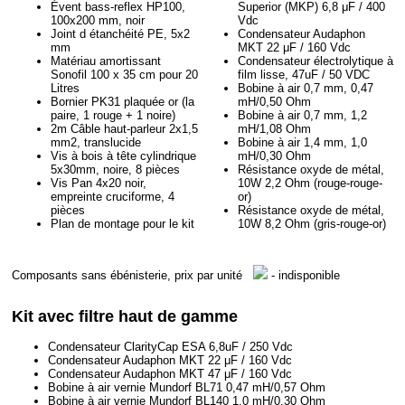
Évent bass-reflex HP100,
Superior (MKP) 6,8 μF / 400
100x200 mm, noir
Vdc
Joint d étanchéité PE, 5x2
Condensateur Audaphon
mm
MKT 22 μF / 160 Vdc
Matériau amortissant
Condensateur électrolytique à
Sonofil 100 x 35 cm pour 20
film lisse, 47uF / 50 VDC
Litres
Bobine à air 0,7 mm, 0,47
Bornier PK31 plaquée or (la
mH/0,50 Ohm
paire, 1 rouge + 1 noire)
Bobine à air 0,7 mm, 1,2
2m Câble haut-parleur 2x1,5
mH/1,08 Ohm
mm2, translucide
Bobine à air 1,4 mm, 1,0
Vis à bois à tête cylindrique
mH/0,30 Ohm
5x30mm, noire, 8 pièces
Résistance oxyde de métal,
Vis Pan 4x20 noir,
10W 2,2 Ohm (rouge-rouge-
empreinte cruciforme, 4
or)
pièces
Résistance oxyde de métal,
Plan de montage pour le kit
10W 8,2 Ohm (gris-rouge-or)
Composants sans ébénisterie, prix par unité
- indisponible
Kit avec filtre haut de gamme
Condensateur ClarityCap ESA 6,8uF / 250 Vdc
Condensateur Audaphon MKT 22 μF / 160 Vdc
Condensateur Audaphon MKT 47 μF / 160 Vdc
Bobine à air vernie Mundorf BL71 0,47 mH/0,57 Ohm
Bobine à air vernie Mundorf BL140 1,0 mH/0,30 Ohm