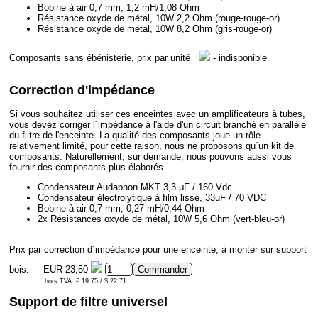
Bobine à air 0,7 mm, 1,2 mH/1,08 Ohm
Résistance oxyde de métal, 10W 2,2 Ohm (rouge-rouge-or)
Résistance oxyde de métal, 10W 8,2 Ohm (gris-rouge-or)
Composants sans ébénisterie, prix par unité
- indisponible
Correction d'impédance
Si vous souhaitez utiliser ces enceintes avec un amplificateurs à tubes,
vous devez corriger l´impédance à l'aide d'un circuit branché en parallèle
du filtre de l'enceinte. La qualité des composants joue un rôle
relativement limité, pour cette raison, nous ne proposons qu´un kit de
composants. Naturellement, sur demande, nous pouvons aussi vous
fournir des composants plus élaborés.
Condensateur Audaphon MKT 3,3 μF / 160 Vdc
Condensateur électrolytique à film lisse, 33uF / 70 VDC
Bobine à air 0,7 mm, 0,27 mH/0,44 Ohm
2x Résistances oxyde de métal, 10W 5,6 Ohm (vert-bleu-or)
Prix par correction d´impédance pour une enceinte, à monter sur support
bois.
EUR 23,50
hors TVA: € 19.75 / $ 22.71
Support de filtre universel