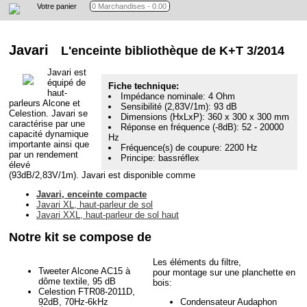
Votre panier
Javari
L'enceinte bibliothèque de K+T 3/2014
Javari est
équipé de
Fiche technique:
haut-
Impédance nominale: 4 Ohm
parleurs Alcone et
Sensibilité (2,83V/1m): 93 dB
Celestion. Javari se
Dimensions (HxLxP): 360 x 300 x 300 mm
caractérise par une
Réponse en fréquence (-8dB): 52 - 20000
capacité dynamique
Hz
importante ainsi que
Fréquence(s) de coupure: 2200 Hz
par un rendement
Principe: bassréflex
élevé
(93dB/2,83V/1m). Javari est disponible comme
Javari, enceinte compacte
Javari XL, haut-parleur de sol
Javari XXL, haut-parleur de sol haut
Notre kit se compose de
Les éléments du filtre,
Tweeter Alcone AC15 à
pour montage sur une planchette en
dôme textile, 95 dB
bois:
Celestion FTR08-2011D,
92dB, 70Hz-6kHz
Condensateur Audaphon