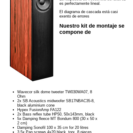
es perfectamente lineal.
El diagrama de cascada está casi
exento de errores
Nuestro kit de montaje se
compone de
Wavecor silk dome tweeter TW030WA07, 8
Ohm
2x SB Acoustics midwoofer SB17NBAC35-8,
black aluminium cone
Hypex FusionAmp FA122
2x Bass reflex tube HP50, 50x143mm, black
5x Damping fleece MT Bondum 800 (30 x 50 x
2 cm)
Damping Sonofil 100 x 35 cm for 20 litres
3,5x Pan screws 4x20 black, torx, 8 pieces