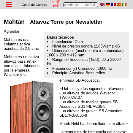
Cesta de Compra
Mahtan
Altavoz Torre por Newsletter
Agrandar
Datos técnicos
Mahtan es una
Impedancia: Ohm
columna activa
Nivel de presión sonora (2,83V/1m): dB
acústica de 2,5 vías
Dimensiones (ancho x alto x profundidad):
1060 x 200 x 412 mm
Mahtan es un activa
Rango de frecuencia (-8dB): 30 a 33000
altavoz bass reflex
Hz
con chasis fabricado
Frecuencia (s) Crossover: 1900 Hz
por la empresa
Principio: Acústica Bass-reflex
Wavecor y la
empresa SB Acoustics.
El kit incluye los siguientes altavoces:
- un altavoz de agudos Wavecor
TW030WA07
- un altavoz de medios graves SB
Acoustics SB17NBAC35-8
- un altavoz de graves SB Acoustics
SB17NBAC35-8
Marek Held ha desarrollado este altavoz.
La respuesta de frecuencia del altavoz