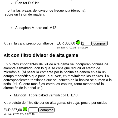
Plan for DIY kit
montar las piezas del divisor de frecuencia (derecha),
sobre un listón de madera.
Audaphon M core coil M12
Kit sin la caja, precio por altavoz
EUR 836,00
sin IVA: € 702.52 / $ 807.90
Kit con filtro divisor de alta gama
En puntos importantes del kit de alta gama se incorporan bobinas de
alambre esmaltado, con lo que se consigue reducir el efecto de
microfonía. (Al pasar la corriente por la bobina se genera en ella un
campo magnético que pone, a su vez, en movimiento las espiras. La
correspondientes tensiones que se inducen en la bobina se suman a la
señal útil. Cuanto más fijas estén las espiras, tanto menor será la
alteración de la señal útil).
Mundorf H core baked varnish coil BH140
Kit provisto de filtro divisor de alta gama, sin caja, precio por unidad
EUR 857,00
sin IVA: € 720.17 / $ 828.19