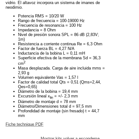
vidrio. El altavoz incorpora un sistema de imanes de
neodimio.
Potencia RMS = 10/20 W
Rango de frecuencia = 100-19000 Hz
Frecuencia de resonancia = 100 Hz
Impedancia = 8 Ohm
Nivel de presión sonora SPL = 86 dB (2,83V;
1m)
Resistencia a corriente continua Re = 6,3 Ohm
Factor de fuerza BL = 4,27 N/A
Inductancia de la bobina L = 0,11 mH
Superficie efectiva de la membrana Sd = 36,3
2
cm
Masa desplazada. Carga de aire incluida mms =
2,93 g
Volumen equivalente Vas = 1,57 l
Factor de calidad total Qts = 0,51 (Qms=2,44,
Qes=0,65)
Diámetro de la bobina = 19,4 mm
Excursión lineal x
= +/- 2,3 mm
lin
Diámetro de montaje d = 78 mm
Diámetro/Dimensiones total d = 97,5 mm
Profondidad de montaje (sin fresado) t = 44,7
mm
Fiche technique PDF
Mostrar kits
volver a esconderse