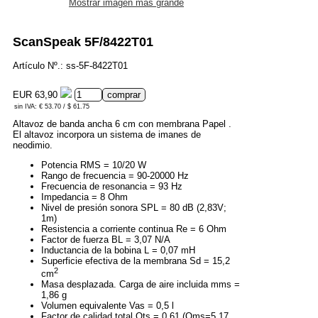
Mostrar imagen más grande
ScanSpeak 5F/8422T01
Artículo Nº.: ss-5F-8422T01
EUR 63,90
sin IVA: € 53.70 / $ 61.75
Altavoz de banda ancha 6 cm con membrana Papel .
El altavoz incorpora un sistema de imanes de
neodimio.
Potencia RMS = 10/20 W
Rango de frecuencia = 90-20000 Hz
Frecuencia de resonancia = 93 Hz
Impedancia = 8 Ohm
Nivel de presión sonora SPL = 80 dB (2,83V;
1m)
Resistencia a corriente continua Re = 6 Ohm
Factor de fuerza BL = 3,07 N/A
Inductancia de la bobina L = 0,07 mH
Superficie efectiva de la membrana Sd = 15,2
2
cm
Masa desplazada. Carga de aire incluida mms =
1,86 g
Volumen equivalente Vas = 0,5 l
Factor de calidad total Qts = 0,61 (Qms=5,17,