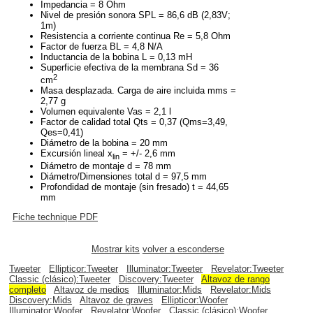
Impedancia = 8 Ohm
Nivel de presión sonora SPL = 86,6 dB (2,83V;
1m)
Resistencia a corriente continua Re = 5,8 Ohm
Factor de fuerza BL = 4,8 N/A
Inductancia de la bobina L = 0,13 mH
Superficie efectiva de la membrana Sd = 36
2
cm
Masa desplazada. Carga de aire incluida mms =
2,77 g
Volumen equivalente Vas = 2,1 l
Factor de calidad total Qts = 0,37 (Qms=3,49,
Qes=0,41)
Diámetro de la bobina = 20 mm
Excursión lineal x
= +/- 2,6 mm
lin
Diámetro de montaje d = 78 mm
Diámetro/Dimensiones total d = 97,5 mm
Profondidad de montaje (sin fresado) t = 44,65
mm
Fiche technique PDF
Mostrar kits
volver a esconderse
Tweeter
Ellipticor:Tweeter
Illuminator:Tweeter
Revelator:Tweeter
Classic (clásico):Tweeter
Discovery:Tweeter
Altavoz de rango
completo
Altavoz de medios
Illuminator:Mids
Revelator:Mids
Discovery:Mids
Altavoz de graves
Ellipticor:Woofer
Illuminator:Woofer
Revelator:Woofer
Classic (clásico):Woofer