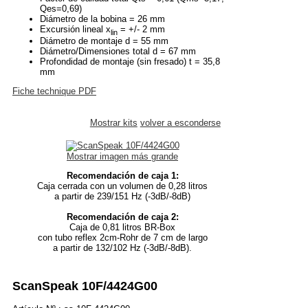
Qes=0,69)
Diámetro de la bobina = 26 mm
Excursión lineal x
= +/- 2 mm
lin
Diámetro de montaje d = 55 mm
Diámetro/Dimensiones total d = 67 mm
Profondidad de montaje (sin fresado) t = 35,8
mm
Fiche technique PDF
Mostrar kits
volver a esconderse
Mostrar imagen más grande
Recomendación de caja 1:
Caja cerrada con un volumen de 0,28 litros
a partir de 239/151 Hz (-3dB/-8dB)
Recomendación de caja 2:
Caja de 0,81 litros BR-Box
con tubo reflex 2cm-Rohr de 7 cm de largo
a partir de 132/102 Hz (-3dB/-8dB).
ScanSpeak 10F/4424G00