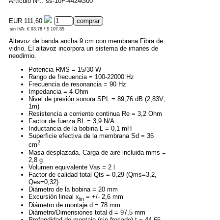
Artículo Nº.: ss-10F-4424G00
EUR 111,60
sin IVA: € 93.78 / $ 107.85
Altavoz de banda ancha 9 cm con membrana Fibra de
vidrio. El altavoz incorpora un sistema de imanes de
neodimio.
Potencia RMS = 15/30 W
Rango de frecuencia = 100-22000 Hz
Frecuencia de resonancia = 90 Hz
Impedancia = 4 Ohm
Nivel de presión sonora SPL = 89,76 dB (2,83V;
1m)
Resistencia a corriente continua Re = 3,2 Ohm
Factor de fuerza BL = 3,9 N/A
Inductancia de la bobina L = 0,1 mH
Superficie efectiva de la membrana Sd = 36
2
cm
Masa desplazada. Carga de aire incluida mms =
2,8 g
Volumen equivalente Vas = 2 l
Factor de calidad total Qts = 0,29 (Qms=3,2,
Qes=0,32)
Diámetro de la bobina = 20 mm
Excursión lineal x
= +/- 2,6 mm
lin
Diámetro de montaje d = 78 mm
Diámetro/Dimensiones total d = 97,5 mm
Profondidad de montaje (sin fresado) t = 44,65