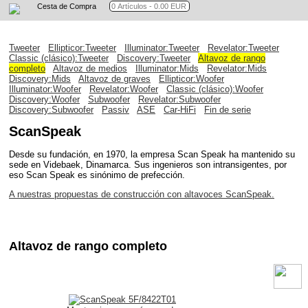
Cesta de Compra
Tweeter
Ellipticor:Tweeter
Illuminator:Tweeter
Revelator:Tweeter
Classic (clásico):Tweeter
Discovery:Tweeter
Altavoz de rango
completo
Altavoz de medios
Illuminator:Mids
Revelator:Mids
Discovery:Mids
Altavoz de graves
Ellipticor:Woofer
Illuminator:Woofer
Revelator:Woofer
Classic (clásico):Woofer
Discovery:Woofer
Subwoofer
Revelator:Subwoofer
Discovery:Subwoofer
Passiv
ASE
Car-HiFi
Fin de serie
ScanSpeak
Desde su fundación, en 1970, la empresa Scan Speak ha mantenido su
sede en Videbaek, Dinamarca. Sus ingenieros son intransigentes, por
eso Scan Speak es sinónimo de prefección.
A nuestras propuestas de construcción con altavoces ScanSpeak.
Altavoz de rango completo