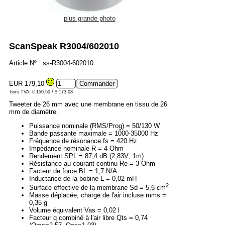
plus grande photo
ScanSpeak R3004/602010
Article Nº.: ss-R3004-602010
EUR 179,10
hors TVA: € 150.50 / $ 173.08
Tweeter de 26 mm avec une membrane en tissu de 26
mm de diamètre.
Puissance nominale (RMS/Prog) = 50/130 W
Bande passante maximale = 1000-35000 Hz
Fréquence de résonance fs = 420 Hz
Impédance nominale R = 4 Ohm
Rendement SPL = 87,4 dB (2,83V; 1m)
Résistance au courant continu Re = 3 Ohm
Facteur de force BL = 1,7 N/A
Inductance de la bobine L = 0,02 mH
2
Surface effective de la membrane Sd = 5,6 cm
Masse déplacée, charge de l'air incluse mms =
0,35 g
Volume équivalent Vas = 0,02 l
Facteur q combiné à l'air libre Qts = 0,74