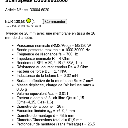
ScanSpeak D3004/602000
Article Nº.: ss-D3004-6020
EUR 130,50
hors TVA: € 109.66 / $ 126.11
Tweeter de 26 mm avec une membrane en tissu de 26
mm de diamètre.
Puissance nominale (RMS/Prog) = 50/130 W
Bande passante maximale = 1000-30000 Hz
Fréquence de résonance fs = 700 Hz
Impédance nominale R = 4 Ohm
Rendement SPL = 89,2 dB (2,83V; 1m)
Résistance au courant continu Re = 3 Ohm
Facteur de force BL = 1,7 N/A
Inductance de la bobine L = 0,02 mH
2
Surface effective de la membrane Sd = 7 cm
Masse déplacée, charge de l'air incluse mms =
0,35 g
Volume équivalent Vas = 0,01 l
Facteur q combiné à l'air libre Qts = 1,15
(Qms=4,15, Qes=1,6)
Diamètre de la bobine = 26 mm
Excursion linéaire x
= +/- 0,2 mm
lin
Diamètre de montage d = 48,5 mm
Diamètre/Dimensions total d = 61,9 mm
Profondeur de montage (sans fraisage) t = 26,5