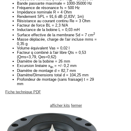
Bande passante maximale = 1000-35000 Hz
Fréquence de résonance fs = 500 Hz
Impédance nominale R = 4 Ohm
Rendement SPL = 91,6 dB (2,83V; 1m)
Résistance au courant continu Re = 3 Ohm
Facteur de force BL = 2,3 N/A
Inductance de la bobine L = 0,03 mH
2
Surface effective de la membrane Sd = 7 cm
Masse déplacée, charge de l'air incluse mms =
0,35 g
Volume équivalent Vas = 0,02 l
Facteur q combiné à l'air libre Qts = 0,53
(Qms=3,79, Qes=0,62)
Diamètre de la bobine = 26 mm
Excursion linéaire x
= +/- 0,2 mm
lin
Diamètre de montage d = 82,7 mm
Diamètre/Dimensions total d = 104,25 mm
Profondeur de montage (sans fraisage) t = 29
mm
Fiche technique PDF
afficher kits
fermer