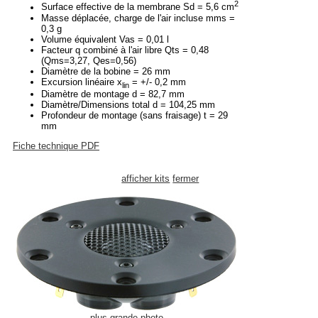
2
Surface effective de la membrane Sd = 5,6 cm
Masse déplacée, charge de l'air incluse mms =
0,3 g
Volume équivalent Vas = 0,01 l
Facteur q combiné à l'air libre Qts = 0,48
(Qms=3,27, Qes=0,56)
Diamètre de la bobine = 26 mm
Excursion linéaire x
= +/- 0,2 mm
lin
Diamètre de montage d = 82,7 mm
Diamètre/Dimensions total d = 104,25 mm
Profondeur de montage (sans fraisage) t = 29
mm
Fiche technique PDF
afficher kits
fermer
plus grande photo