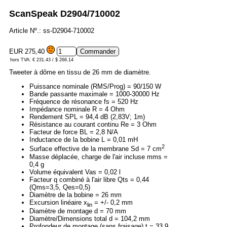
ScanSpeak D2904/710002
Article Nº.: ss-D2904-710002
EUR 275,40
hors TVA: € 231.43 / $ 266.14
Tweeter à dôme en tissu de 26 mm de diamètre.
Puissance nominale (RMS/Prog) = 90/150 W
Bande passante maximale = 1000-30000 Hz
Fréquence de résonance fs = 520 Hz
Impédance nominale R = 4 Ohm
Rendement SPL = 94,4 dB (2,83V; 1m)
Résistance au courant continu Re = 3 Ohm
Facteur de force BL = 2,8 N/A
Inductance de la bobine L = 0,01 mH
2
Surface effective de la membrane Sd = 7 cm
Masse déplacée, charge de l'air incluse mms =
0,4 g
Volume équivalent Vas = 0,02 l
Facteur q combiné à l'air libre Qts = 0,44
(Qms=3,5, Qes=0,5)
Diamètre de la bobine = 26 mm
Excursion linéaire x
= +/- 0,2 mm
lin
Diamètre de montage d = 70 mm
Diamètre/Dimensions total d = 104,2 mm
Profondeur de montage (sans fraisage) t = 33,9