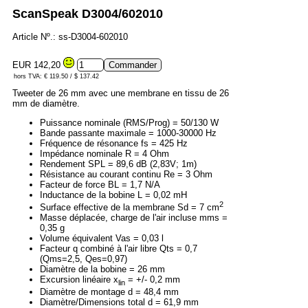
ScanSpeak D3004/602010
Article Nº.: ss-D3004-602010
EUR 142,20
hors TVA: € 119.50 / $ 137.42
Tweeter de 26 mm avec une membrane en tissu de 26
mm de diamètre.
Puissance nominale (RMS/Prog) = 50/130 W
Bande passante maximale = 1000-30000 Hz
Fréquence de résonance fs = 425 Hz
Impédance nominale R = 4 Ohm
Rendement SPL = 89,6 dB (2,83V; 1m)
Résistance au courant continu Re = 3 Ohm
Facteur de force BL = 1,7 N/A
Inductance de la bobine L = 0,02 mH
2
Surface effective de la membrane Sd = 7 cm
Masse déplacée, charge de l'air incluse mms =
0,35 g
Volume équivalent Vas = 0,03 l
Facteur q combiné à l'air libre Qts = 0,7
(Qms=2,5, Qes=0,97)
Diamètre de la bobine = 26 mm
Excursion linéaire x
= +/- 0,2 mm
lin
Diamètre de montage d = 48,4 mm
Diamètre/Dimensions total d = 61,9 mm