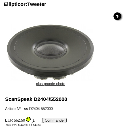
Ellipticor:Tweeter
plus grande photo
ScanSpeak D2404/552000
Article Nº.: ss-D2404-552000
EUR 562,50
hors TVA: € 472.69 / $ 543.59