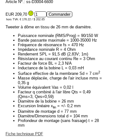
Article Nº.: ss-D3004-6600
EUR 209,70
hors TVA: € 176.22 / $ 202.65
Tweeter à dôme en tissu de 26 mm de diamètre.
Puissance nominale (RMS/Prog) = 90/150 W
Bande passante maximale = 1000-35000 Hz
Fréquence de résonance fs = 470 Hz
Impédance nominale R = 4 Ohm
Rendement SPL = 91,5 dB (2,83V; 1m)
Résistance au courant continu Re = 3 Ohm
Facteur de force BL = 2,3 N/A
Inductance de la bobine L = 0,03 mH
2
Surface effective de la membrane Sd = 7 cm
Masse déplacée, charge de l'air incluse mms =
0,35 g
Volume équivalent Vas = 0,02 l
Facteur q combiné à l'air libre Qts = 0,49
(Qms=3, Qes=0,59)
Diamètre de la bobine = 26 mm
Excursion linéaire x
= +/- 0,2 mm
lin
Diamètre de montage d = 77 mm
Diamètre/Dimensions total d = 104 mm
Profondeur de montage (sans fraisage) t = 28
mm
Fiche technique PDF