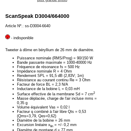
ScanSpeak D3004/664000
Article Nº.: ss-D3004-6640
- indisponible
Tweeter à dôme en béryllium de 26 mm de diamètre.
Puissance nominale (RMS/Prog) = 90/150 W
Bande passante maximale = 1000-40000 Hz
Fréquence de résonance fs = 500 Hz
Impédance nominale R = 4 Ohm
Rendement SPL = 91,5 dB (2,83V; 1m)
Résistance au courant continu Re = 3 Ohm
Facteur de force BL = 2,3 N/A
Inductance de la bobine L = 0,03 mH
2
Surface effective de la membrane Sd = 7 cm
Masse déplacée, charge de l'air incluse mms =
0,35 g
Volume équivalent Vas = 0,02 l
Facteur q combiné à l'air libre Qts = 0,53
(Qms=3,79, Qes=0,62)
Diamètre de la bobine = 26 mm
Excursion linéaire x
= +/- 0,2 mm
lin
Diamètre de montage d = 77 mm