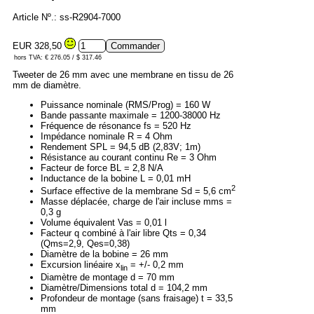
Article Nº.: ss-R2904-7000
EUR 328,50
hors TVA: € 276.05 / $ 317.46
Tweeter de 26 mm avec une membrane en tissu de 26
mm de diamètre.
Puissance nominale (RMS/Prog) = 160 W
Bande passante maximale = 1200-38000 Hz
Fréquence de résonance fs = 520 Hz
Impédance nominale R = 4 Ohm
Rendement SPL = 94,5 dB (2,83V; 1m)
Résistance au courant continu Re = 3 Ohm
Facteur de force BL = 2,8 N/A
Inductance de la bobine L = 0,01 mH
2
Surface effective de la membrane Sd = 5,6 cm
Masse déplacée, charge de l'air incluse mms =
0,3 g
Volume équivalent Vas = 0,01 l
Facteur q combiné à l'air libre Qts = 0,34
(Qms=2,9, Qes=0,38)
Diamètre de la bobine = 26 mm
Excursion linéaire x
= +/- 0,2 mm
lin
Diamètre de montage d = 70 mm
Diamètre/Dimensions total d = 104,2 mm
Profondeur de montage (sans fraisage) t = 33,5
mm