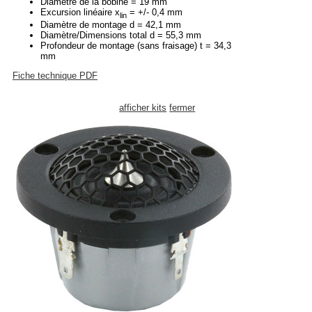
Diamètre de la bobine = 19 mm
Excursion linéaire x
= +/- 0,4 mm
lin
Diamètre de montage d = 42,1 mm
Diamètre/Dimensions total d = 55,3 mm
Profondeur de montage (sans fraisage) t = 34,3
mm
Fiche technique PDF
afficher kits
fermer