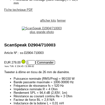
mm
Fiche technique PDF
afficher kits
fermer
plus grande photo
ScanSpeak D2904/710003
Article Nº.: ss-D2904-710003
EUR 279,00
hors TVA: € 234.45 / $ 269.62
Tweeter à dôme en tissu de 26 mm de diamètre.
Puissance nominale (RMS/Prog) = 90/150 W
Bande passante maximale = 1000-30000 Hz
Fréquence de résonance fs = 520 Hz
Impédance nominale R = 4 Ohm
Rendement SPL = 94,4 dB (2,83V; 1m)
Résistance au courant continu Re = 3 Ohm
Facteur de force BL = 2,8 N/A
Inductance de la bobine L = 0,01 mH