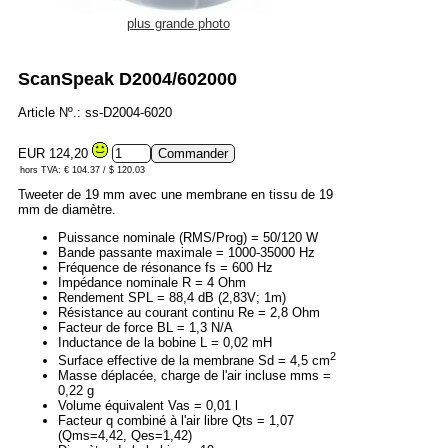
plus grande photo
ScanSpeak D2004/602000
Article Nº.: ss-D2004-6020
EUR 124,20
hors TVA: € 104.37 / $ 120.03
Tweeter de 19 mm avec une membrane en tissu de 19
mm de diamètre.
Puissance nominale (RMS/Prog) = 50/120 W
Bande passante maximale = 1000-35000 Hz
Fréquence de résonance fs = 600 Hz
Impédance nominale R = 4 Ohm
Rendement SPL = 88,4 dB (2,83V; 1m)
Résistance au courant continu Re = 2,8 Ohm
Facteur de force BL = 1,3 N/A
Inductance de la bobine L = 0,02 mH
2
Surface effective de la membrane Sd = 4,5 cm
Masse déplacée, charge de l'air incluse mms =
0,22 g
Volume équivalent Vas = 0,01 l
Facteur q combiné à l'air libre Qts = 1,07
(Qms=4,42, Qes=1,42)