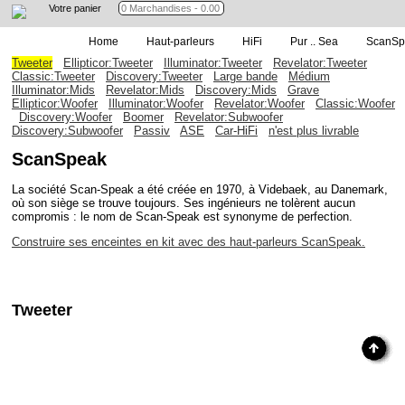
Votre panier
Home
Haut-parleurs
HiFi
Pur .. Sea
ScanSp
Tweeter
Ellipticor:Tweeter
Illuminator:Tweeter
Revelator:Tweeter
Classic:Tweeter
Discovery:Tweeter
Large bande
Médium
Illuminator:Mids
Revelator:Mids
Discovery:Mids
Grave
Ellipticor:Woofer
Illuminator:Woofer
Revelator:Woofer
Classic:Woofer
Discovery:Woofer
Boomer
Revelator:Subwoofer
Discovery:Subwoofer
Passiv
ASE
Car-HiFi
n'est plus livrable
ScanSpeak
La société Scan-Speak a été créée en 1970, à Videbaek, au Danemark,
où son siège se trouve toujours. Ses ingénieurs ne tolèrent aucun
compromis : le nom de Scan-Speak est synonyme de perfection.
Construire ses enceintes en kit avec des haut-parleurs ScanSpeak.
Tweeter