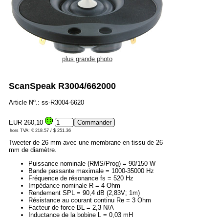
plus grande photo
ScanSpeak R3004/662000
Article Nº.: ss-R3004-6620
EUR 260,10
hors TVA: € 218.57 / $ 251.36
Tweeter de 26 mm avec une membrane en tissu de 26
mm de diamètre.
Puissance nominale (RMS/Prog) = 90/150 W
Bande passante maximale = 1000-35000 Hz
Fréquence de résonance fs = 520 Hz
Impédance nominale R = 4 Ohm
Rendement SPL = 90,4 dB (2,83V; 1m)
Résistance au courant continu Re = 3 Ohm
Facteur de force BL = 2,3 N/A
Inductance de la bobine L = 0,03 mH