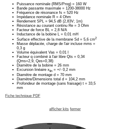
Puissance nominale (RMS/Prog) = 160 W
Bande passante maximale = 1200-38000 Hz
Fréquence de résonance fs = 520 Hz
Impédance nominale R = 4 Ohm
Rendement SPL = 94,5 dB (2,83V; 1m)
Résistance au courant continu Re = 3 Ohm
Facteur de force BL = 2,8 N/A
Inductance de la bobine L = 0,01 mH
2
Surface effective de la membrane Sd = 5,6 cm
Masse déplacée, charge de l'air incluse mms =
0,3 g
Volume équivalent Vas = 0,01 l
Facteur q combiné à l'air libre Qts = 0,34
(Qms=2,9, Qes=0,38)
Diamètre de la bobine = 26 mm
Excursion linéaire x
= +/- 0,2 mm
lin
Diamètre de montage d = 70 mm
Diamètre/Dimensions total d = 104,2 mm
Profondeur de montage (sans fraisage) t = 33,5
mm
Fiche technique PDF
afficher kits
fermer