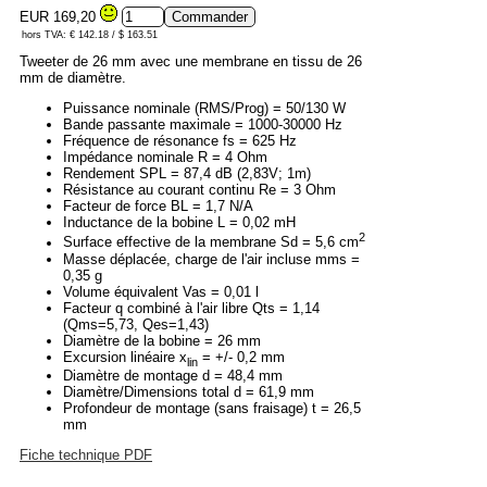
EUR 169,20
hors TVA: € 142.18 / $ 163.51
Tweeter de 26 mm avec une membrane en tissu de 26
mm de diamètre.
Puissance nominale (RMS/Prog) = 50/130 W
Bande passante maximale = 1000-30000 Hz
Fréquence de résonance fs = 625 Hz
Impédance nominale R = 4 Ohm
Rendement SPL = 87,4 dB (2,83V; 1m)
Résistance au courant continu Re = 3 Ohm
Facteur de force BL = 1,7 N/A
Inductance de la bobine L = 0,02 mH
2
Surface effective de la membrane Sd = 5,6 cm
Masse déplacée, charge de l'air incluse mms =
0,35 g
Volume équivalent Vas = 0,01 l
Facteur q combiné à l'air libre Qts = 1,14
(Qms=5,73, Qes=1,43)
Diamètre de la bobine = 26 mm
Excursion linéaire x
= +/- 0,2 mm
lin
Diamètre de montage d = 48,4 mm
Diamètre/Dimensions total d = 61,9 mm
Profondeur de montage (sans fraisage) t = 26,5
mm
Fiche technique PDF