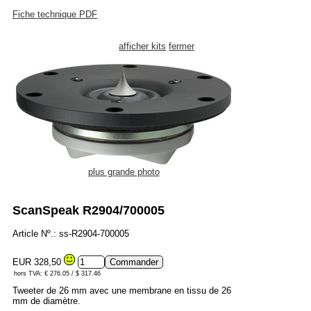
Fiche technique PDF
afficher kits
fermer
plus grande photo
ScanSpeak R2904/700005
Article Nº.: ss-R2904-700005
EUR 328,50
hors TVA: € 276.05 / $ 317.46
Tweeter de 26 mm avec une membrane en tissu de 26
mm de diamètre.