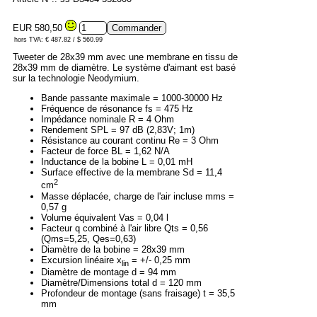
EUR 580,50
hors TVA: € 487.82 / $ 560.99
Tweeter de 28x39 mm avec une membrane en tissu de
28x39 mm de diamètre. Le système d'aimant est basé
sur la technologie Neodymium.
Bande passante maximale = 1000-30000 Hz
Fréquence de résonance fs = 475 Hz
Impédance nominale R = 4 Ohm
Rendement SPL = 97 dB (2,83V; 1m)
Résistance au courant continu Re = 3 Ohm
Facteur de force BL = 1,62 N/A
Inductance de la bobine L = 0,01 mH
Surface effective de la membrane Sd = 11,4
2
cm
Masse déplacée, charge de l'air incluse mms =
0,57 g
Volume équivalent Vas = 0,04 l
Facteur q combiné à l'air libre Qts = 0,56
(Qms=5,25, Qes=0,63)
Diamètre de la bobine = 28x39 mm
Excursion linéaire x
= +/- 0,25 mm
lin
Diamètre de montage d = 94 mm
Diamètre/Dimensions total d = 120 mm
Profondeur de montage (sans fraisage) t = 35,5
mm