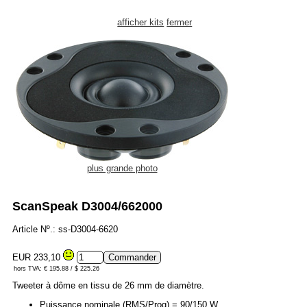
afficher kits
fermer
plus grande photo
ScanSpeak D3004/662000
Article Nº.: ss-D3004-6620
EUR 233,10
hors TVA: € 195.88 / $ 225.26
Tweeter à dôme en tissu de 26 mm de diamètre.
Puissance nominale (RMS/Prog) = 90/150 W