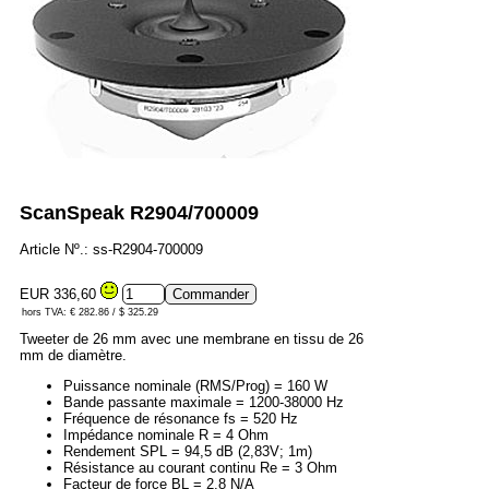
ScanSpeak R2904/700009
Article Nº.: ss-R2904-700009
EUR 336,60
hors TVA: € 282.86 / $ 325.29
Tweeter de 26 mm avec une membrane en tissu de 26
mm de diamètre.
Puissance nominale (RMS/Prog) = 160 W
Bande passante maximale = 1200-38000 Hz
Fréquence de résonance fs = 520 Hz
Impédance nominale R = 4 Ohm
Rendement SPL = 94,5 dB (2,83V; 1m)
Résistance au courant continu Re = 3 Ohm
Facteur de force BL = 2,8 N/A