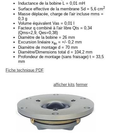
Inductance de la bobine L = 0,01 mH
2
Surface effective de la membrane Sd = 5,6 cm
Masse déplacée, charge de l'air incluse mms =
0,3 g
Volume équivalent Vas = 0,01 l
Facteur q combiné à l'air libre Qts = 0,34
(Qms=2,9, Qes=0,38)
Diamètre de la bobine = 26 mm
Excursion linéaire x
= +/- 0,2 mm
lin
Diamètre de montage d = 70 mm
Diamètre/Dimensions total d = 104,2 mm
Profondeur de montage (sans fraisage) t = 33,5
mm
Fiche technique PDF
afficher kits
fermer