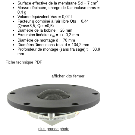
2
Surface effective de la membrane Sd = 7 cm
Masse déplacée, charge de l'air incluse mms =
0,4 g
Volume équivalent Vas = 0,02 l
Facteur q combiné à l'air libre Qts = 0,44
(Qms=3,5, Qes=0,5)
Diamètre de la bobine = 26 mm
Excursion linéaire x
= +/- 0,2 mm
lin
Diamètre de montage d = 70 mm
Diamètre/Dimensions total d = 104,2 mm
Profondeur de montage (sans fraisage) t = 33,9
mm
Fiche technique PDF
afficher kits
fermer
plus grande photo