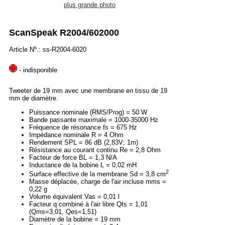
plus grande photo
ScanSpeak R2004/602000
Article Nº.: ss-R2004-6020
- indisponible
Tweeter de 19 mm avec une membrane en tissu de 19
mm de diamètre.
Puissance nominale (RMS/Prog) = 50 W
Bande passante maximale = 1000-35000 Hz
Fréquence de résonance fs = 675 Hz
Impédance nominale R = 4 Ohm
Rendement SPL = 86 dB (2,83V; 1m)
Résistance au courant continu Re = 2,8 Ohm
Facteur de force BL = 1,3 N/A
Inductance de la bobine L = 0,02 mH
2
Surface effective de la membrane Sd = 3,8 cm
Masse déplacée, charge de l'air incluse mms =
0,22 g
Volume équivalent Vas = 0,01 l
Facteur q combiné à l'air libre Qts = 1,01
(Qms=3,01, Qes=1,51)
Diamètre de la bobine = 19 mm