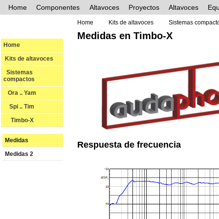
Home
Componentes
Altavoces
Proyectos
Altavoces
Equ
Home
Kits de altavoces
Sistemas compact
Medidas en Timbo-X
Home
Kits de altavoces
Sistemas
compactos
Ora .. Yam
Spi .. Tim
Timbo-X
Medidas
Respuesta de frecuencia
Medidas 2