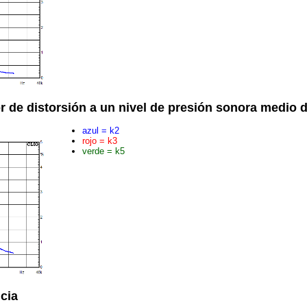
r de distorsión a un nivel de presión sonora medio 
azul = k2
rojo = k3
verde = k5
cia