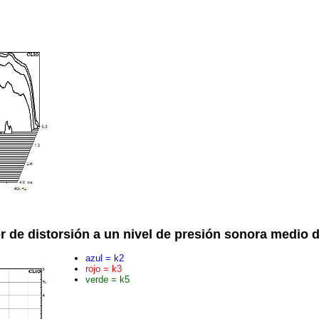
r de distorsión a un nivel de presión sonora medio 
azul = k2
rojo = k3
verde = k5