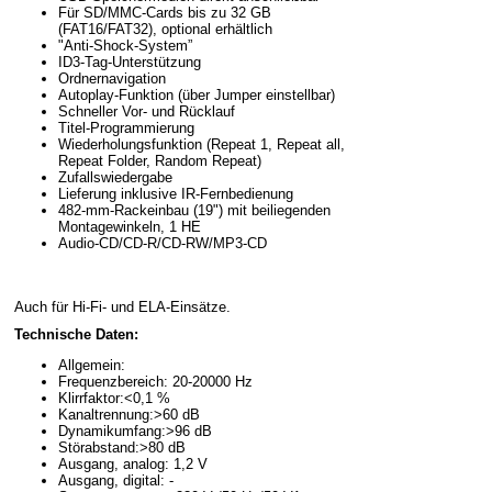
Für SD/MMC-Cards bis zu 32 GB
(FAT16/FAT32), optional erhältlich
"Anti-Shock-System”
ID3-Tag-Unterstützung
Ordnernavigation
Autoplay-Funktion (über Jumper einstellbar)
Schneller Vor- und Rücklauf
Titel-Programmierung
Wiederholungsfunktion (Repeat 1, Repeat all,
Repeat Folder, Random Repeat)
Zufallswiedergabe
Lieferung inklusive IR-Fernbedienung
482-mm-Rackeinbau (19") mit beiliegenden
Montagewinkeln, 1 HE
Audio-CD/CD-R/CD-RW/MP3-CD
Auch für Hi-Fi- und ELA-Einsätze.
Technische Daten:
Allgemein:
Frequenzbereich: 20-20000 Hz
Klirrfaktor:<0,1 %
Kanaltrennung:>60 dB
Dynamikumfang:>96 dB
Störabstand:>80 dB
Ausgang, analog: 1,2 V
Ausgang, digital: -