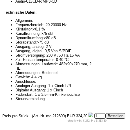
Audio-CD/CD-R/MP3-CD
Technische Daten:
Allgemein:
Frequenzbereich: 20-20000 Hz
Klirrfaktor:<0,1 %
Kanaltrennung:>75 dB
Dynamikumfang:>80 dB
Störabstand:>75 dB
Ausgang, analog: 2 V
Ausgang, digital: 0,5 Vss S/PDIF
Stromversorgung: 230 V /50 Hz/15 VA
Zul. Einsatztemperatur: 0-40 °C
Abmessungen, Laufwerk: 482x90x270 mm, 2
HE
Abmessungen, Bedienteil: -
Gewicht: 4,4 kg
Anschlüsse:
Analoger Ausgang: 1 x Cinch L/R
Digitaler Ausgang: 1 x Cinch
Faderstart: 1 x 3,5-mm-Klinkenbuchse
Steuerverbindung: -
Preis pro Stück
(Art.-Nr. mo-212890)
EUR 324,20
ohne MwSt: € 272.44 / $ 313.30