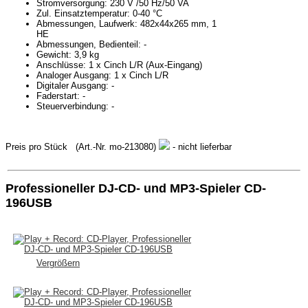
Stromversorgung: 230 V /50 Hz/50 VA
Zul. Einsatztemperatur: 0-40 °C
Abmessungen, Laufwerk: 482x44x265 mm, 1
HE
Abmessungen, Bedienteil: -
Gewicht: 3,9 kg
Anschlüsse: 1 x Cinch L/R (Aux-Eingang)
Analoger Ausgang: 1 x Cinch L/R
Digitaler Ausgang: -
Faderstart: -
Steuerverbindung: -
Preis pro Stück
(Art.-Nr. mo-213080)
- nicht lieferbar
Professioneller DJ-CD- und MP3-Spieler CD-
196USB
Vergrößern