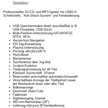
Vergrößern
Professioneller DJ-CD- und MP3-Spieler mit USB2.0-
Schnittstelle, "Anti-Shock-System” und Fernbedienung
USB-Speichermedien direkt anschließbar (z.B.
USB-Festplatte, USB-Stick)
Multi-Partition-Unterstützung FAT16/FAT32,
NTFS, HFS+
Verzeichnis-Navigation
ID3-Tag-Auswertung
Playlist-Unterstützung
Pitching ±8/±16/±100 %
Pitch-Bend
Mastertempo
Suchfunktion über Jog-Dial
Scratch-Funktion
Titelprogrammierung für 99 Titel
Kleinster Suchschritt: 1Frame
Beatcounter umschaltbar automatisch/manuell
Umschaltbare Anzeige der Titellaufzeit sowie
der Restlaufzeit eines oder aller Titel
Balkenanzeige
Quickstart (Auto-Cue)
Faderstart
Digitalausgang, koaxial
482-mm-Rackeinbau (19")
Lieferung inklusive IR-Fernbedienung